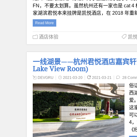
FN，不要太划算。虽然杭州还有一家也是 cat 
家湖滨君悦本来挂牌是凯悦酒店，在 2018 年
Read More
酒店体验
凯悦天
一线湖景——杭州君悦酒店嘉宾轩湖景客房
Lake View Room)
DEVGRU
2021-03-20
2021-03-21
28 Com
俗
西
爱
这家
可
4
《经