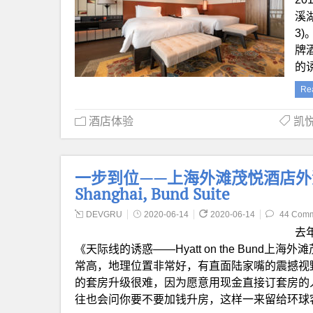
溪
3
牌
的
Re
酒店体验
凯悦天
一步到位——上海外滩茂悦酒店外滩套房体
Shanghai, Bund Suite
DEVGRU
2020-06-14
2020-06-14
44 Com
去
《天际线的诱惑——Hyatt on the Bun
常高，地理位置非常好，有直面陆家嘴的震撼视
的套房升级很难，因为愿意用现金直接订套房的
往也会问你要不要加钱升房，这样一来留给环球