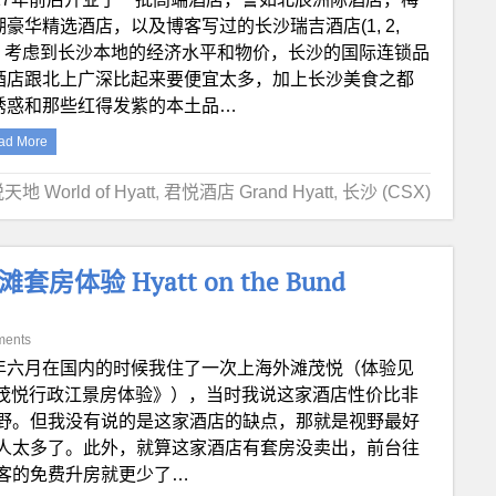
湖豪华精选酒店，以及博客写过的长沙瑞吉酒店(1, 2,
)。考虑到长沙本地的经济水平和物价，长沙的国际连锁品
酒店跟北上广深比起来要便宜太多，加上长沙美食之都
诱惑和那些红得发紫的本土品…
ad More
地 World of Hyatt
,
君悦酒店 Grand Hyatt
,
长沙 (CSX)
验 Hyatt on the Bund
ments
年六月在国内的时候我住了一次上海外滩茂悦（体验见
d上海外滩茂悦行政江景房体验》），当时我说这家酒店性价比非
野。但我没有说的是这家酒店的缺点，那就是视野最好
人太多了。此外，就算这家酒店有套房没卖出，前台往
客的免费升房就更少了…