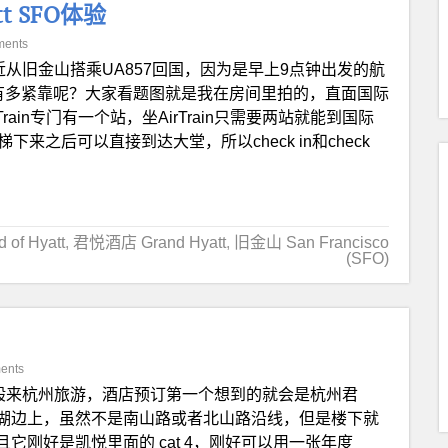
t SFO体验
ments
近从旧金山搭乘UA857回国，因为是早上9点钟出发的航
SFO。有多紧靠呢？大家看题图就是我在房间里拍的，直面国际
ain专门有一个站，坐AirTrain只需要两站就能到国际
下来之后可以直接到达大堂，所以check in和check
of Hyatt
,
君悦酒店 Grand Hyatt
,
旧金山 San Francisco
(SFO)
ents
般来杭州旅游，酒店预订第一个想到的就会是杭州君
湖边上，虽然不是南山路或者北山路沿线，但是楼下就
刚好是凯悦里面的 cat 4，刚好可以用一张年度