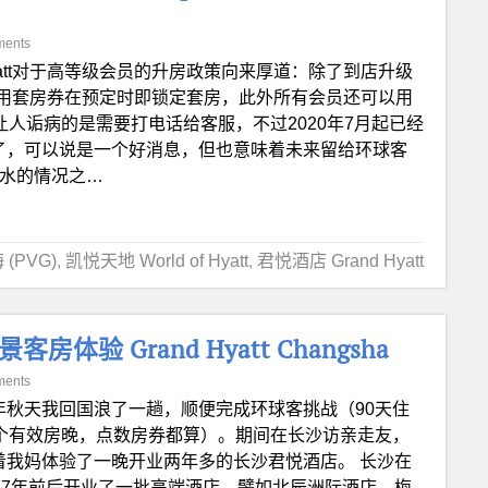
ments
yatt对于高等级会员的升房政策向来厚道：除了到店升级
用套房券在预定时即锁定套房，此外所有会员还可以用
唯一让人诟病的是需要打电话给客服，不过2020年7月起已经
换了，可以说是一个好消息，但也意味着未来留给环球客
放水的情况之…
 (PVG)
,
凯悦天地 World of Hyatt
,
君悦酒店 Grand Hyatt
 Grand Hyatt Changsha
ments
年秋天我回国浪了一趟，顺便完成环球客挑战（90天住
0个有效房晚，点数房券都算）。期间在长沙访亲走友，
着我妈体验了一晚开业两年多的长沙君悦酒店。 长沙在
017年前后开业了一批高端酒店，譬如北辰洲际酒店，梅