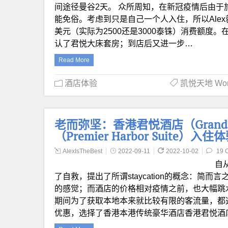
间途径曼谷2天。 众所周知，在新冠疫情后由
能免俗。考虑到只是自己一个人入住，所以Alex就通过
美元（实际为2500还是3000泰铢）消费额度。在
认了君悦大床套房；到店后又进一步…
Read More
酒店体验
凯悦天地 World
老而弥坚：香港君悦酒店（Grand H
（Premier Harbor Suite）入住
AlexIsTheBest
2022-09-11
2022-10-02
19 
自
了自救，提出了所谓staycation的概念：
的感觉；而酒店的价格相对疫情之前，也大幅跳
期间为了获取本地本来就比较有限的客流量，都选
优惠，选择了香港本港传统豪华酒店香港君悦酒店（G