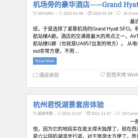
机场旁的豪华酒店——Grand Hyat
DEVGRU
2022-01-09
2022-01-09
16 Com
最
班，于是选择了紧靠机场的Grand Hyatt 
航站楼A廊。酒店的交通是最大的亮点之一，AirTr
航站楼G廊（也就是UA857出发的地方）。 从电梯
out非常方便，不用…
Read More
凯悦天地 World 
酒店体验
杭州君悦湖景套房体验
晨瑜早雅
2021-11-07
2021-11-07
18 Comm
一
悦，因为它的地段实在是太得天独厚了，就在西
是六公园的湖滨步行道，对于旅游太方便了。而且它