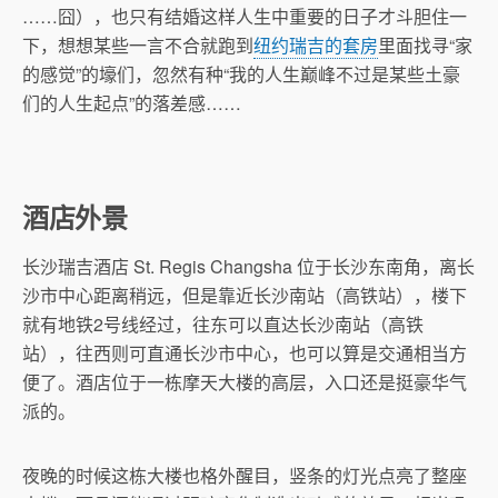
……囧），也只有结婚这样人生中重要的日子才斗胆住一
下，想想某些一言不合就跑到
纽约瑞吉的套房
里面找寻“家
的感觉”的壕们，忽然有种“我的人生巅峰不过是某些土豪
们的人生起点”的落差感……
酒店外景
长沙瑞吉酒店 St. Regis Changsha 位于长沙东南角，离长
沙市中心距离稍远，但是靠近长沙南站（高铁站），楼下
就有地铁2号线经过，往东可以直达长沙南站（高铁
站），往西则可直通长沙市中心，也可以算是交通相当方
便了。酒店位于一栋摩天大楼的高层，入口还是挺豪华气
派的。
夜晚的时候这栋大楼也格外醒目，竖条的灯光点亮了整座