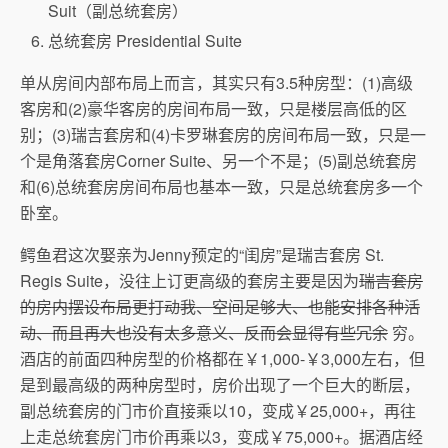
Suit（副总统套房）
总统套房 Presidential Suite
单从房间内部布局上而言，其实只有3.5种房型：(1)高级
客房和(2)豪华客房的房间布局一致，只是楼层高低的区
别；(3)瑞吉套房和(4)卡罗琳套房的房间布局一致，只是一
个是角落套房Corner Suite、另一个不是；(5)副总统套房
和(6)总统套房房间布局也基本一致，只是总统套房多一个
卧室。
鳄鱼君这次娶亲为Jenny预定的“闺房”是瑞吉套房 St.
Regis Suite，没往上订更高级的套房主要是因为
瑞吉套房
的房内摆设布局更打动我、空间足够大、也能安排各种活
动、而且再大也没有太多意义、反而会显得有些冗余
穷。
酒店的前面四种房型的价格都在￥1,000-￥3,000左右，但
是到最高级的两种房型时，房价出现了一个巨大的断层，
副总统套房的门市价直接乘以10，变成￥25,000+，再往
上走总统套房门市价再乘以3，变成￥75,000+。据酒店经