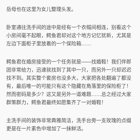
岳母也在这里为女儿整理头发。
卧室通往洗手间的途中是经有一个衣帽间相连，别看这个
小房间毫不起眼，鳄鱼君却对这个地方记忆犹新，尤其是
左边下面柜子里放着的一个保险箱……
鳄鱼君在婚房接受的一个任务就是——找婚鞋！我们伴郎
团非常给力，迅速就找到了其中一只，而另外一只却迟迟
找不到。其实整个套房也没多大，大家把各处翻遍了都没
有，最后唯一的可能只有这个隐藏在角落里的保险柜了！
然而密码是多少？这又是另外一道难题……总之经过大家
群策群力，鳄鱼君最终如愿集齐了一对婚鞋！
主洗手间的装饰非常典雅简洁，洗手台旁一支玫瑰的点缀
更是在一片素色中增加了一抹鲜活。