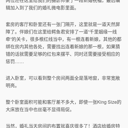
两位还在这里给我们的摄影师录了一段新婚祝福，最后编
辑加入到了我们的婚礼微电影里面。
套房的客厅和卧室还有一张门隔开，这里就是一道天然屏
障了。伴娘们在这里给鳄鱼君安排了一道“千里姻缘一线
牵”的关卡，很多根红线当中，有一根连着新娘，其他的都
绑在房内其他各处，需要找出连着新娘的那一根，如果猜
错的话就需要足够的红包来摆平、同时还需要接受相应的
惩罚……
进入卧室，可以看到整个房间两面全是落地窗，非常宽敞
明亮。
整个卧室面积可能和客厅差不多大，即使一张King Size的
大床放在当中也丝毫不显得局促。
当然，婚礼当天房间的布置就喜庆很多了！酒店给婚房特