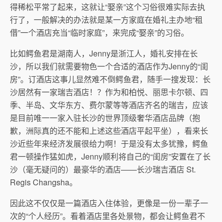
得稀松平常了起来，这就让“娶亲”这个习俗很难实际去执
行了，一般解决的办法就是某一方家庭在婚礼主办地“租
借”一个酒店充当“临时家庭”，来完成“娶亲”的习俗。
比如鳄鱼君是湖南人，Jenny是浙江人，婚礼安排在长
沙，所以我们就需要物色一个合适的酒店作为Jenny的“闺
房”。订酒店这事儿显然难不倒鳄鱼君，随手一搜发现：长
沙居然有一家瑞吉酒店！？作为和柏悦、丽思卡尔顿、四
季、半岛、文华东方、费尔蒙等等酒店齐名的瑞吉，应该
是目前唯一一家入驻长沙的世界顶级奢华酒店品牌（抱
歉，洲际真的还不能和上述这些酒店平起平坐），看来长
沙近些年来经济发展很给力啊！于是没有太多犹豫，鳄鱼
君一顿操作猛如虎，Jenny顺利将自己的“闺房”安置在了长
沙（毫无疑问的）最豪华的酒店——长沙瑞吉酒店 St.
Regis Changsha。
因此这不仅仅是一篇酒店入住体验，更像是一份一辈子一
次的“个人经历”。看着酒店里各处景物，都会让鳄鱼君不