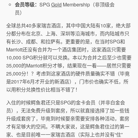
会员等级：
SPG
Gold
Membership（非顶级会
员）
全球总共40多家瑞吉酒店，其中中国大陆有10家，绝大部
分都分布在北京、上海、深圳等沿海城市，而内陆城市只
有长沙、成都、和拉萨有。更重要的是，在当时SPG和
Marriott还没有合并为一个酒店集团时，这家酒店只需要
10,000 SPG积分就可以兑换。本以为合并之后至少也需要
35,000的Marriott积分才够，结果现在一看——居然只需要
25,000分！？考虑到这家酒店的硬件质量确实不错（毕竟
是2017年6月才开业的新酒店），门市价也确实不低，所
以用积分兑换性价比相当不错了！
入住的时候鳄鱼君还只是SPG的金卡会员（并非白金会
员），无法免费升级到套房，所以就直接选择了加一些钱
升级成套房了，毕竟到时候娶亲需要安排各种活动，套房
才有足够大的空间。不瞒大家说，这是鳄鱼君住过的第一
家、也是目前唯一一家瑞吉酒店（实际上也并没有“住”