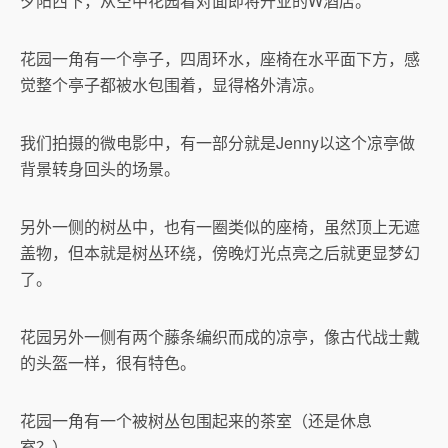
夕阳西下，从空中花园看对面即将开业的W酒店。
花园一角有一个亭子，四周环水，座椅在水平面下方，感
觉整个亭子都被水包围着，显得格外清凉。
我们拍摄的微电影中，有一部分就是Jenny以这个凉亭做
背景转身回头的场景。
另外一侧的树丛中，也有一圈类似的座椅，虽然顶上无遮
盖物，但本就是树丛环绕，傍晚灯光点亮之后就更显梦幻
了。
花园另外一侧有两个藤条编织而成的凉亭，像古代战士戴
的头盔一样，很有特色。
花园一角有一个被树丛包围起来的茶室（还是休息
室？）。