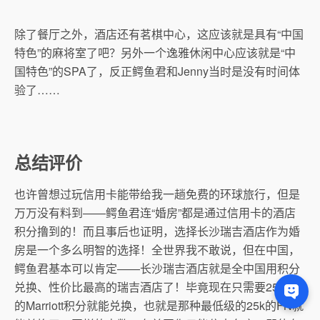
除了餐厅之外，酒店还有茗棋中心，这应该就是具有“中国
特色”的麻将室了吧？另外一个逸雅休闲中心应该就是“中
国特色”的SPA了，反正鳄鱼君和Jenny当时是没有时间体
验了……
总结评价
也许曾想过玩信用卡能带给我一趟免费的环球旅行，但是
万万没有料到——鳄鱼君连“婚房”都是通过信用卡的酒店
积分撸到的！而且事后也证明，选择长沙瑞吉酒店作为婚
房是一个多么明智的选择！全世界我不敢说，但在中国，
鳄鱼君基本可以肯定——长沙瑞吉酒店就是全中国用积分
兑换、性价比最高的瑞吉酒店了！毕竟现在只需要25,000
的Marriott积分就能兑换，也就是那种最低级的25k的FN就