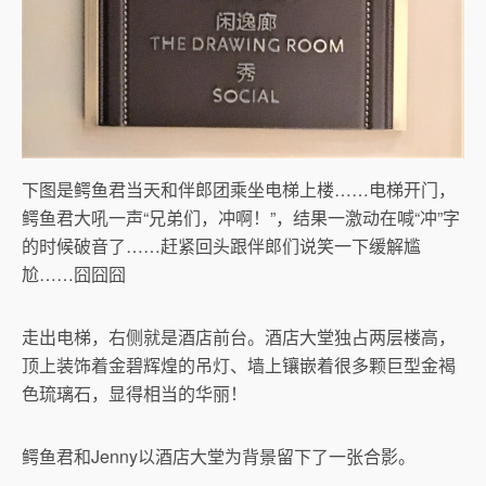
下图是鳄鱼君当天和伴郎团乘坐电梯上楼……电梯开门，
鳄鱼君大吼一声“兄弟们，冲啊！”，结果一激动在喊“冲”字
的时候破音了……赶紧回头跟伴郎们说笑一下缓解尴
尬……囧囧囧
走出电梯，右侧就是酒店前台。酒店大堂独占两层楼高，
顶上装饰着金碧辉煌的吊灯、墙上镶嵌着很多颗巨型金褐
色琉璃石，显得相当的华丽！
鳄鱼君和Jenny以酒店大堂为背景留下了一张合影。