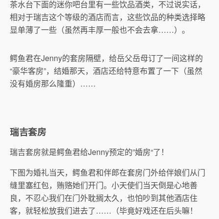
茶水台下面的迷你吧台里有一些饮品酒类，不过说实话，
相对于瑞吉这个等级的酒店而言，这些饮品的种类选择略
显单薄了一些（虽然再丰厚一般也不会去拿……）。
鳄鱼君在Jenny的套房隔壁，给岳父岳母订了一间这样的
“豪华客房”，结婚那天，酒店还给特意布置了一下（虽然
没有婚房那么隆重）……
瑞吉套房
瑞吉套房就是鳄鱼君给Jenny预定的”婚房“了！
下图为婚礼当天，鳄鱼君和伴郎在套房门外给伴娘们从门
缝里塞红包，贿赂她们开门。小天使们当天倒是心地善
良，不忍心我们在门外耽搁太久，也怕吵到其他酒店住
客，就轻松放我们进去了……（毕竟好戏还在后头嘛！