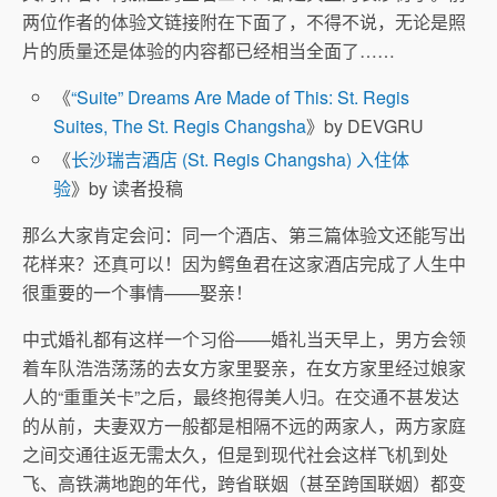
两位作者的体验文链接附在下面了，不得不说，无论是照
片的质量还是体验的内容都已经相当全面了……
《
“Suite” Dreams Are Made of This: St. Regis
Suites, The St. Regis Changsha
》by DEVGRU
《
长沙瑞吉酒店 (St. Regis Changsha) 入住体
验
》by 读者投稿
那么大家肯定会问：同一个酒店、第三篇体验文还能写出
花样来？还真可以！因为鳄鱼君在这家酒店完成了人生中
很重要的一个事情——娶亲！
中式婚礼都有这样一个习俗——婚礼当天早上，男方会领
着车队浩浩荡荡的去女方家里娶亲，在女方家里经过娘家
人的“重重关卡”之后，最终抱得美人归。在交通不甚发达
的从前，夫妻双方一般都是相隔不远的两家人，两方家庭
之间交通往返无需太久，但是到现代社会这样飞机到处
飞、高铁满地跑的年代，跨省联姻（甚至跨国联姻）都变