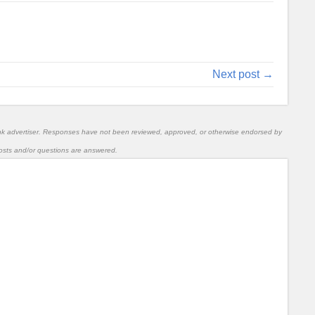
Next post →
nk advertiser. Responses have not been reviewed, approved, or otherwise endorsed by
l posts and/or questions are answered.