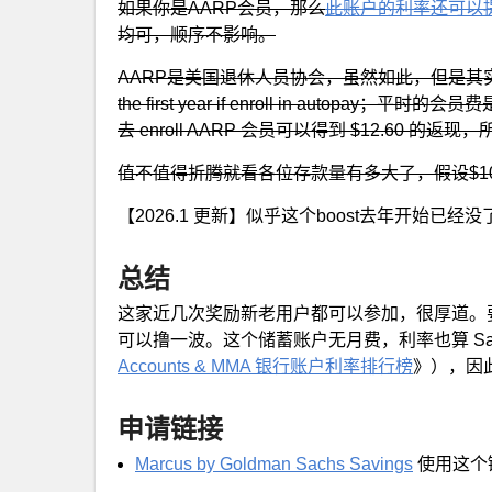
如果你是AARP会员，那么
此账户的利率还可以提
均可，顺序不影响。
AARP是美国退休人员协会，虽然如此，但是其实任
the first year if enroll in autopay；平时
去 enroll AARP 会员可以得到 $12.60
值不值得折腾就看各位存款量有多大了，假设$100
【2026.1 更新】似乎这个boost去年开始已经没
总结
这家近几次奖励新老用户都可以参加，很厚道。
可以撸一波。这个储蓄账户无月费，利率也算 Savin
Accounts & MMA 银行账户利率排行榜
》），因
申请链接
Marcus by Goldman Sachs Savings
使用这个链接可