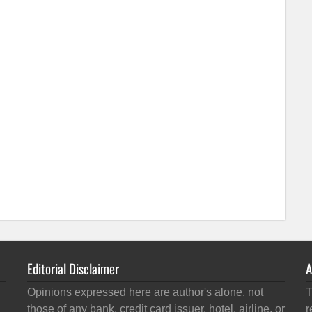
Editorial Disclaimer
A
Opinions expressed here are author's alone, not
T
those of any bank, credit card issuer, hotel, airline, or
r