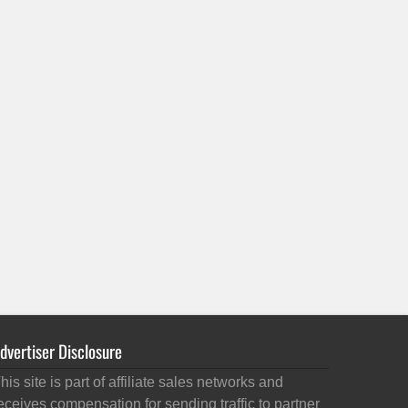
dvertiser Disclosure
his site is part of affiliate sales networks and
eceives compensation for sending traffic to partner