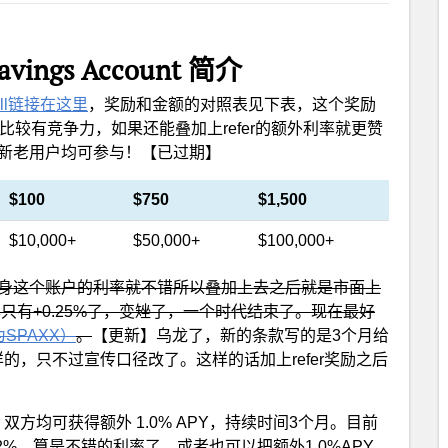
Savings Account 简介
roll链接在这里
，奖励和金额的对照表见下表，这个奖励
比较有竞争力，如果还能叠加上refer的额外利率就更赞
是新老用户均可参与！【已过期】
$100
$750
$1,500
$10,000+
$50,000+
$100,000+
0%，本身这个账户的利率就不错所以叠加上去之后就是市面上
利率只有+0.25%了，变矬了，一个时代结束了。现在最好
on为SPAXX）
。
【更新】乌龙了，新的条款写的是3个月给
一样的，只不过宣传口径改了。这样的话加上refer奖励之后
er 双方均可获得额外 1.0% APY，持续时间3个月。目前
2.2%，算是不错的利率了。或者也可以把额外1.0%APY