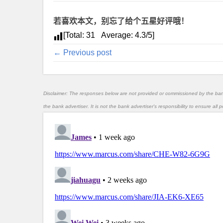
若喜欢本文，别忘了给个五星好评哦！
[Total:
31
Average:
4.3
/5]
← Previous post
Disclaimer: The responses below are not provided or commissioned by the ba
the bank advertiser. It is not the bank advertiser's responsibility to ensure al