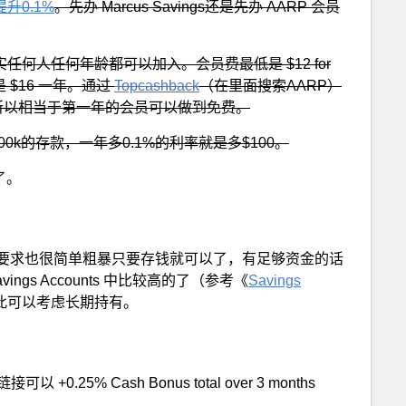
升0.1%
。先办 Marcus Savings还是先办 AARP 会员
何人任何年龄都可以加入。会员费最低是 $12 for
的会员费是 $16 一年。通过
Topcashback
（在里面搜索AARP）
 的返现，所以相当于第一年的会员可以做到免费。
k的存款，一年多0.1%的利率就是多$100。
了。
要求也很简单粗暴只要存钱就可以了，有足够资金的话
gs Accounts 中比较高的了（参考《
Savings
此可以考虑长期持有。
以 +0.25% Cash Bonus total over 3 months