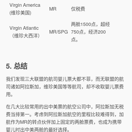
Virgin America
MR
仅税费
(维珍美国)
两舱1500点，超经
Virgin Atlantic
MR/SPG
750点，经济200
（维珍大西洋）
点。
5. 总结
我们发现三大联盟的航司婴儿票大都不菲，而无联盟的航
司诸如阿拉斯加，维珍美国等等航司，却不收取婴儿票费
用。
在几大比较常用的出中美票的航空公司中，阿拉斯加无税
费当排第一。考虑到阿拉斯加航空的里程比较难得到，加
航作为MR的转点伙伴加上固定的两舱票费，也成为携带
婴儿时出中美两舱的最好选择。