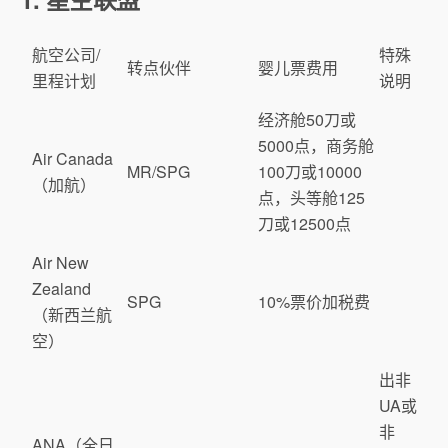
航空公司/
特殊
转点伙伴
婴儿票费用
里程计划
说明
经济舱50刀或
5000点，商务舱
Air Canada
MR/SPG
100刀或10000
（加航）
点，头等舱125
刀或12500点
Air New
Zealand
SPG
10%票价加税费
（新西兰航
空）
出非
UA或
非
ANA（全日