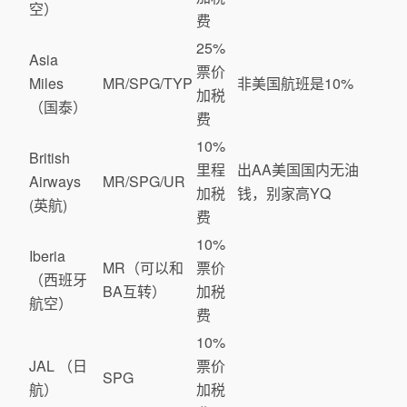
空）
费
25%
Asia
票价
Miles
MR/SPG/TYP
非美国航班是10%
加税
（国泰）
费
10%
British
里程
出AA美国国内无油
Airways
MR/SPG/UR
加税
钱，别家高YQ
(英航)
费
10%
Iberia
MR（可以和
票价
（西班牙
BA互转）
加税
航空）
费
10%
JAL （日
票价
SPG
航）
加税