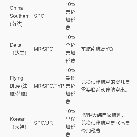
10%
China
票价
Southern
SPG
加税
(南航)
费
10%
Delta
全价
MR/SPG
东航南航高YQ
（达美）
票加
税费
10%
Flying
最低
兑换伙伴航空的婴儿票
Blue (法
MR/SPG/TYP
票价
需要联系伙伴航空出。
航/荷航)
加税
费
10%
仅限大韩自家航班，
Korean
里程
SPG/UR
兑换伙伴航空是10%票
（大韩）
加税
价加税费
费