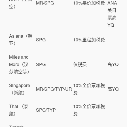
MR/SPG
10%票价加税费
ANA
空）
美日
票高
YQ
Asiana（韩
SPG
10%里程加税费
亚）
Miles and
More（汉
SPG
仅税费
高YQ
莎航空等）
Singapore
10%全价票加税
MR/SPG/TYP/UR
高YQ
（新航）
费
Thai （泰
10%全价票加税
SPG/TYP
航）
费