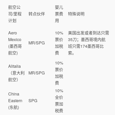
航空公
婴儿
司/里程
转点伙伴
票费
特殊说明
计划
用
Aero
10%
美国出发或者到达只需
Mexico
票价
35刀；墨西哥境内航
MR/SPG
(墨西哥
加税
班只需174墨西哥比
航空)
费
索。
10%
Alitalia
票价
（意大利
MR/SPG
加税
航空）
费
10%
China
全价
Eastern
SPG
票加
(东航)
税费