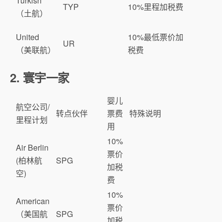
Turkish
TYP
10%里程加税费
（土航）
United
10%最低票价加
UR
（美联航）
税费
2. 寰宇一家
婴儿
航空公司/
转点伙伴
票费
特殊说明
里程计划
用
10%
Air Berlin
票价
(柏林航
SPG
加税
空)
费
10%
American
票价
（美国航
SPG
加税