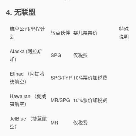
4. 无联盟
航空公司/里程计
特殊
转点伙伴
婴儿票票价
划
说明
Alaska (阿拉斯
SPG
仅税费
加)
Etihad （阿提哈
SPG/TYP
10%票价加税费
德航空）
Hawaiian （夏威
MR/SPG
10%票价加税费
夷航空）
JetBlue （捷蓝航
MR
仅税费
空）