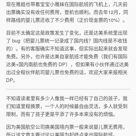
现在雅姐也带着宝宝小雅妹在国际航班的飞机上，几天前
出票确实没有收任何费用，登机也顺利。而去年12月，同
样路线的婴儿票还收了不少费用（正价现金票的10%）。
目前不太确定这是政策发生了变化，还是达美系统里出现
了 bug（把婴儿票统一记录成了国内线？国内线是不收钱
的）。有的客服确实不知道这事，但实际出起来就会发现
免费。另外，也许是达美自家航班才能免费（我们有国际
达美+国内南航也免费的 DP），但如果有小伙伴通过达美
出过全程伙伴航司婴儿票也免费的话，欢迎大家来报相关
DP。
不知道读者里有多少人像我一样已经有了自己的孩子，我
们知道里程换票，一个人的时候最自由灵活，多人就受到
限制，而有了孩子更是平添了许多本来没有的烦恼。
因为美国航空公司换美国境内票一般来说婴儿票无费用，
所以该文章主要讨论以美国为起终点来出国际航班。