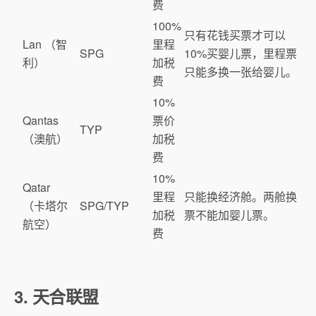
费
100%
只有花钱买票才可以
Lan （智
里程
SPG
10%买婴儿票，里程票
利）
加税
只能多换一张给婴儿。
费
10%
Qantas
票价
TYP
（澳航）
加税
费
10%
Qatar
里程
只能换经济舱。两舱换
（卡塔尔
SPG/TYP
加税
票不能加婴儿票。
航空）
费
3. 天合联盟