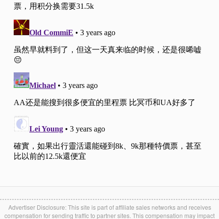
Advertiser Disclosure: This site is part of affiliate sales networks and receives
compensation for sending traffic to partner sites. This compensation may impact