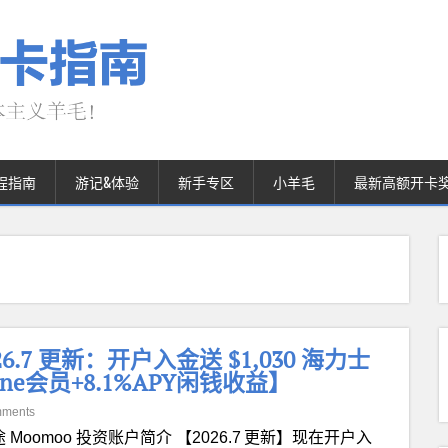
程指南
游记&体验
新手专区
小羊毛
最新高额开卡
.7 更新：开户入金送 $1,030 海力士
ine会员+8.1%APY闲钱收益】
mments
 Moomoo 投资账户简介 【2026.7 更新】现在开户入