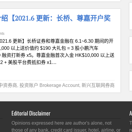
【2021.6 更新：长桥、尊嘉开户奖
nts
021.6 更新】长桥证券和尊嘉金融在 6.1~6.30 期间的开
0 以上送价值约 $190 大礼包 = 3 股小鹏汽车
K$99 融资打新券 x5。尊嘉金融首次入金 HK$10,000 以上送
x2 + 美股平台费抵扣券 x1…
中资券商
,
投资账户 Brokerage Account
,
新兴互联网券商
Editorial Disclaimer
A
Opinions expressed here are author's alone, not
T
those of any bank, credit card issuer, hotel, airline, or
r