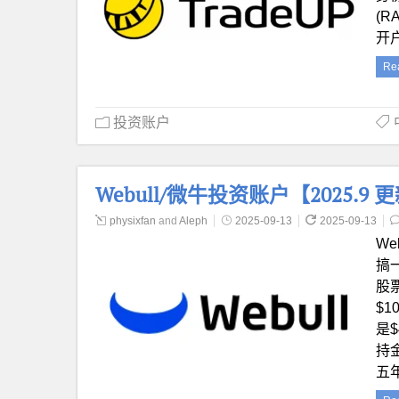
(R
开
Re
投资账户
Webull/微牛投资账户【2025.
physixfan
and
Aleph
2025-09-13
2025-09-13
We
搞
股票
$1
是
持金
五