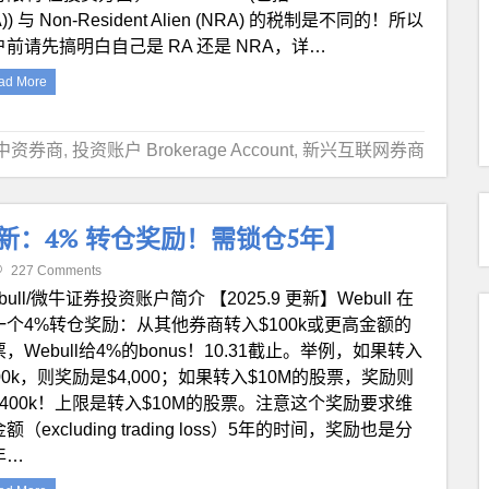
A)) 与 Non-Resident Alien (NRA) 的税制是不同的！所以
户前请先搞明白自己是 RA 还是 NRA，详…
ad More
中资券商
,
投资账户 Brokerage Account
,
新兴互联网券商
9 更新：4% 转仓奖励！需锁仓5年】
227 Comments
bull/微牛证券投资账户简介 【2025.9 更新】Webull 在
一个4%转仓奖励：从其他券商转入$100k或更高金额的
，Webull给4%的bonus！10.31截止。举例，如果转入
00k，则奖励是$4,000；如果转入$10M的股票，奖励则
$400k！上限是转入$10M的股票。注意这个奖励要求维
额（excluding trading loss）5年的时间，奖励也是分
年…