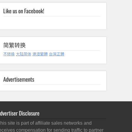
Like us on Facebook!
简繁转换
不转换
大陆简体
港澳繁體
台灣正體
Advertisements
dvertiser Disclosure
his site is part of affiliate sales networks and
eceives compensation for sending traffic to partner