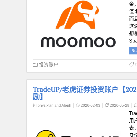
金
值 
而且
这
想
Sp
Re
投资账户
TradeUP/老虎证券投资账户【2026
励】
physixfan
and
Aleph
2026-02-03
2026-05-29
Tr
用
表
身份