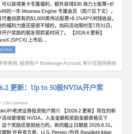
，可以获得美卡专属福利，额外获得$30 海力士股票+价
$48的一年 Moomoo Engine 专属会员（简介见下文），
可叠加原有的$1,000英伟达股票+8.1%APY闲钱收益，
波的福利力度还是很不错的，加码活动限时至7月31日，
拿开户奖励的朋友得抓紧时间了。 【2026.6 更新】
aceX (SPCX) 上市后…
ad More
中资券商
,
投资账户 Brokerage Account
,
新兴互联网券商
.2 更新：Up to 50股NVDA开户奖
138 Comments
adeUP/老虎证券投资账户简介 【2026.2 更新】现在的新
户活动是增股 NVDA，入金金额和奖励金额表格见下
，这个奖励还是挺给力的，新的截止日期是 2026.8.31。
限制 在投资方面，U.S. Person (包括 Resident Alien