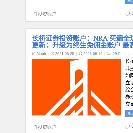
Re
投资账户
长桥证券投资账户：NRA 买遍全球
更新：升级为终生免佣金账户 最高
Aleph
2021-06-25
2023-09-19
29 Commen
长
非披
如同
立
综
券
交
Re
投资账户