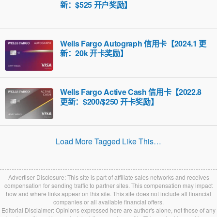
新：$525 开户奖励】
Wells Fargo Autograph 信用卡【2024.1 更
新：20k 开卡奖励】
Wells Fargo Active Cash 信用卡【2022.8
更新：$200/$250 开卡奖励】
Load More Tagged Like This…
Advertiser Disclosure: This site is part of affiliate sales networks and receives
compensation for sending traffic to partner sites. This compensation may impact
how and where links appear on this site. This site does not include all financial
companies or all available financial offers.
Editorial Disclaimer: Opinions expressed here are author's alone, not those of any