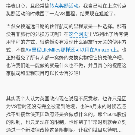
换表良心，且经常搞
转点奖励活动
。我自己就在上次转点
奖励活动的时候囤了一点VS里程，结果现在尴尬了。
当然兑换遥远日期的伙伴航司的里程票是一种选择。那有
没有非旅行的兑换方式呢？在
这个网页
里VS列出了所有使
用里程的方式，很遗憾没有发现什么跟旅行无关的使用方
式，不像
AV里程LifeMiles那样还可以用在Amazon上
。也
正好避免了所有人都一窝蜂的兑换实物把它挤兑破产吧。
也许我们唯一能做的就是什么也不做，并且真心的祝愿这
家航司和里程项目可以长命百岁吧！
其实我个人认为英国政府现在说是不愿意救，也许只是因
为VS暂时还没有完全被逼到绝境，也许5月末的时候若还
找不到接盘侠英国政府还是会做点什么的。那个50%股份
的限制，也只是现在的限制，也许到了非常时刻就会立刻
通过一个新法律改掉这条限制呢。让我们拭目以待吧…！