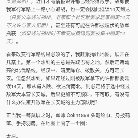
实是郑州）
，近日才有情报说许都已经沦落敌手，故即使
我军行军路上一路小心避战，也一定会因此延误14天到达
（只要火车经过郑州，老家那个社区就要求居家隔离14天
不允许与家人见面）
，甚至还有可能在许都被埋伏的敌军
擒获
（如果经过郑州时不幸变成黄码则要被集中隔离14
天）
。
看来改变行军路线是必须的了，我赶紧掏出地图，展开在
几案上。第一个想到的主意是先取巴蜀之地，然后走诸葛
亮的北伐路线，经汉中、暗度陈仓、破散关，方可定长
安。但忽然想到，如果连经过刚被敌军拿下的许都都要延
误14天，那从蜀入陕、欲达渭南北，则必定将于途中经过
敌军大本营长安城，后果更加不可预料，不可取。有没有
什么办法避开敌军在长安城的主力部队呢？
正当我一筹莫展之时，军师 Colin1898 头戴纶巾、身披鹤
氅、手持羽扇，在地图上画了一个圈：
太原。