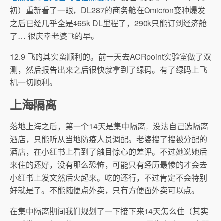
初）重新看了一眼，DL287的商务舱在Omicron变种爆发
之后已经几乎全是465k DL里程了，290k只能订到经济舱
了… 很庆幸老婆飞的早。
12.9 飞的其实蛮顺利的。前一天去ACRpoint实验室做了双
测，然后报告出来之后很快就拿到了绿码。有了绿码上飞
机一切顺利。
上海隔离
落地上海之后，第一个14天是集中隔离，没法自己选隔离
酒店，只能听从当地防疫人员调配。老婆搜了搜被分配的
酒店，在小红书上看到了触目惊心的差评。不过她说她后
来住的还好，没有那么恐怖，可能只有经历最惨的才会去
小红书上发文然后火起来。吃的还行，不过肯定不会特别
好就是了。不能随便点外卖，只有方便面外卖可以点。
在集中隔离期间我们规划了一下接下来14天怎么住（其实