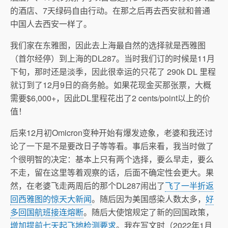
的酒店、7天绿码自由行动。在那之后再去西安就和普通
中国人去西安一样了。
我们家在东雅图，因此去上海最自然的选择就是西雅图
（首尔经停）到上海的DL287。当时我们订的时候是11月
下旬，那时还是淡季，因此很幸运的只花了 290k DL 里程
就订到了12月9日的商务舱。如果花现金买那张票，大概
需要$6,000+，因此DL里程花出了2 cents/point以上的价
值！
后来12月初Omicron变种开始有爆发迹象，老婆和我还讨
论了一下是不是要改日子等等看。事后来看，我当时做了
个很明智的决定：基本上只有两个选择，要么早走，要么
不走，留在这里等着观察的话，后面不确定性会更大。果
然，在老婆飞走两周后的那个DL287闹出了
飞了一半折返
回西雅图的惊天大新闻
。随后因为美国感染人数太多，
好
多回国航班接连熔断
。随后大使馆规定了新的回国政策，
增加提前七天起飞地检测要求
。我在写文时（2022年1月