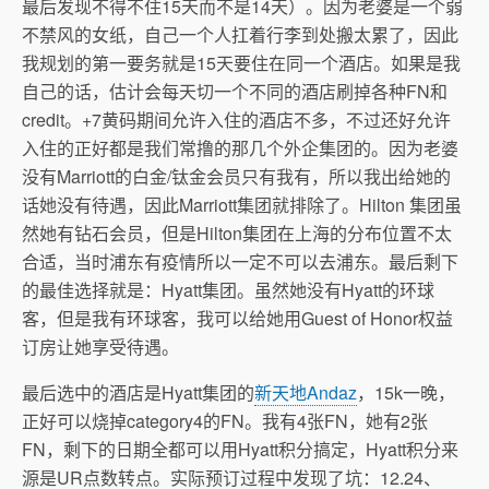
最后发现不得不住15天而不是14天）。因为老婆是一个弱
不禁风的女纸，自己一个人扛着行李到处搬太累了，因此
我规划的第一要务就是15天要住在同一个酒店。如果是我
自己的话，估计会每天切一个不同的酒店刷掉各种FN和
credit。+7黄码期间允许入住的酒店不多，不过还好允许
入住的正好都是我们常撸的那几个外企集团的。因为老婆
没有Marriott的白金/钛金会员只有我有，所以我出给她的
话她没有待遇，因此Marriott集团就排除了。Hilton 集团虽
然她有钻石会员，但是Hilton集团在上海的分布位置不太
合适，当时浦东有疫情所以一定不可以去浦东。最后剩下
的最佳选择就是：Hyatt集团。虽然她没有Hyatt的环球
客，但是我有环球客，我可以给她用Guest of Honor权益
订房让她享受待遇。
最后选中的酒店是Hyatt集团的
新天地Andaz
，15k一晚，
正好可以烧掉category4的FN。我有4张FN，她有2张
FN，剩下的日期全都可以用Hyatt积分搞定，Hyatt积分来
源是UR点数转点。实际预订过程中发现了坑：12.24、