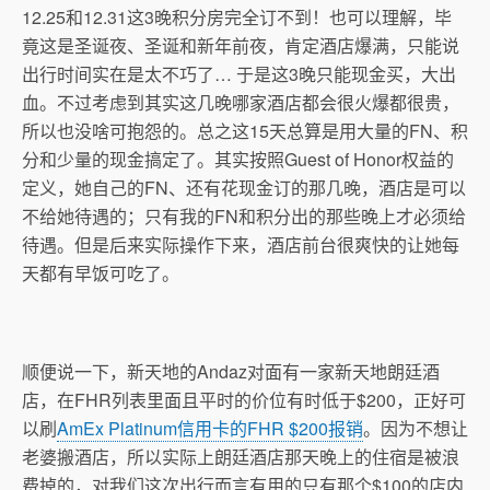
12.25和12.31这3晚积分房完全订不到！也可以理解，毕
竟这是圣诞夜、圣诞和新年前夜，肯定酒店爆满，只能说
出行时间实在是太不巧了… 于是这3晚只能现金买，大出
血。不过考虑到其实这几晚哪家酒店都会很火爆都很贵，
所以也没啥可抱怨的。总之这15天总算是用大量的FN、积
分和少量的现金搞定了。其实按照Guest of Honor权益的
定义，她自己的FN、还有花现金订的那几晚，酒店是可以
不给她待遇的；只有我的FN和积分出的那些晚上才必须给
待遇。但是后来实际操作下来，酒店前台很爽快的让她每
天都有早饭可吃了。
顺便说一下，新天地的Andaz对面有一家新天地朗廷酒
店，在FHR列表里面且平时的价位有时低于$200，正好可
以刷
AmEx Platinum信用卡的FHR $200报销
。因为不想让
老婆搬酒店，所以实际上朗廷酒店那天晚上的住宿是被浪
费掉的，对我们这次出行而言有用的只有那个$100的店内