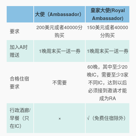
皇家大使(Royal
大使（Ambassador）
Ambassador)
200美元或者40000分
150美元或者40000
要求
购买
分购买
加入A时
1晚周末买一送一券
1晚周末买一送一券
赠送
60晚，其中至少20
晚IC，需要至少3家
合格住宿
不需要
不同IC，达到以后
要求
必须接到邀请才能
成为RA
行政酒廊/
早餐（只
×
√（免费住宿除外）
在IC）