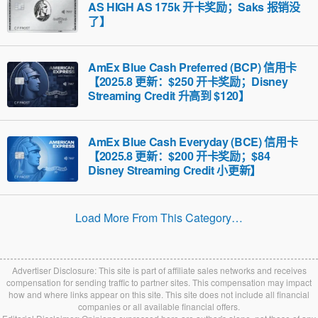
AS HIGH AS 175k 开卡奖励；Saks 报销没
了】
AmEx Blue Cash Preferred (BCP) 信用卡
【2025.8 更新：$250 开卡奖励；Disney
Streaming Credit 升高到 $120】
AmEx Blue Cash Everyday (BCE) 信用卡
【2025.8 更新：$200 开卡奖励；$84
Disney Streaming Credit 小更新】
Load More From This Category…
Advertiser Disclosure: This site is part of affiliate sales networks and receives
compensation for sending traffic to partner sites. This compensation may impact
how and where links appear on this site. This site does not include all financial
companies or all available financial offers.