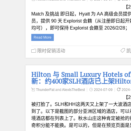
【2
Match 及挑战 即日起，Hyatt 为 AA 高级会员提供
员，提供 90 天 Explorist 会籍（从注册即
均可），即可保持 Explorist 会籍至 2026/2/28
Read More
限时促销活动
凯
Hilton 与 Small Luxury Hot
新：约400家SLH酒店已上架Hilt
ThunderFat
and
AlexIsTheBest
2024-07-09
2024-
【
被打脸了。SLH和HH这两天又上架了一大波酒店，
到了。以下是截图的部分亚洲区域的酒店，可以
境酒店都在列表上了。秋水山庄这种肯定被抢的很
奇积分能不能换。是可以的，但是在预览页面是