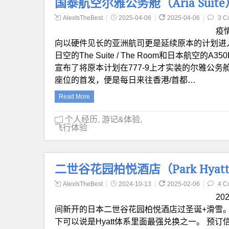
国泰航空尔雅公务舱（Aria Suit
AlexIsTheBest
2025-04-06
2025-04-06
3 C
疫
向以硬件见长的亚洲航司更是延续原本的计划进
日空的The Suite / The Room和日本航
宣布了将原本计划在777-9上才实装的尔雅公务舱（
座位的首发，便是每日来往香港/首都…
Read More
个人经历
,
游记&体验
,
飞行体验
二世谷花园柏悦酒店（Park Hyatt 
AlexIsTheBest
2024-10-13
2025-02-06
4 C
2
间新开的日本二世谷花园柏悦酒店过圣诞+滑雪。酒
下可以说是Hyatt体系里面最强兑换之一。 预订信息 