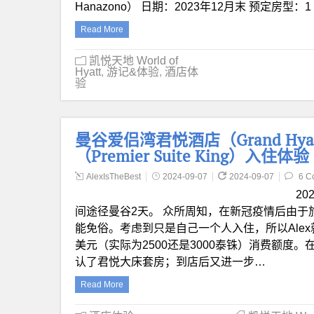
Hanazono） 日期：2023年12月末 预定房型：1 Kin
Read More
凯悦天地 World of
Hyatt
,
游记&体验
,
酒店体
验
曼谷爱侣湾君悦酒店（Grand Hyatt
（Premier Suite King）入住体验
AlexIsTheBest
2024-09-07
2024-09-07
6 C
2
间途径曼谷2天。 众所周知，在新冠疫情后由
能免俗。考虑到只是自己一个人入住，所以Alex就通过
美元（实际为2500还是3000泰铢）消费额度。在
认了君悦大床套房；到店后又进一步…
Read More