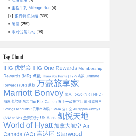
里程冲刺 Mileage Run
(4)
[+]
银行特征总结
(309)
闲聊
(259)
限时促销活动
(98)
Tag Cloud
IHG 优悦会 IHG One Rewards
Membership
Rewards (MR) 点数
Ultimate
ThankYou Points (TYP) 点数
万豪旅享家
Rewards (UR) 点数
Marriott Bonvoy
东京 Tokyo (NRT NHD)
丽思卡尔顿酒店 The Ritz-Carlton
五个一政策下回国
储蓄账户
Savings Accounts / 货币市场账户 MMA
全日空 All Nippon Airways
凯悦天地
全美银行 US Bank
(ANA or NH)
World of Hyatt
加拿大航空 Air
喜达屋 Starwood
Canada (AC)