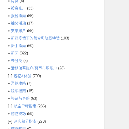
房贷
(6)
投资账户
(33)
报税指南
(55)
抽奖活动
(17)
支票账户
(55)
新冠疫情下的禁令和航线特辑
(103)
新手指南
(60)
新闻
(322)
未分类
(3)
活期储蓄账户/货币市场账户
(28)
[+]
游记&体验
(700)
游轮攻略
(7)
租车指南
(15)
签证与身份
(63)
[+]
航空里程指南
(285)
购物技巧
(59)
[+]
酒店积分指南
(278)
酒店预定
(9)