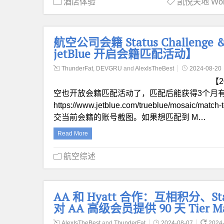
酒店体验
凯悦天地 World
航空公司会籍 Status Challenge
jetBlue 开启会籍匹配活动】
ThunderFat
,
DEVGRU
and
AlexIsTheBest
2024-08-20
【2
空也开放会籍匹配活动了，匹配后能获得3个月有效的 
https://www.jetblue.com/trueblue/mosaic
交当前会籍的账号截图。如果想匹配到 M…
Read More
航空综述
AA 和 Hyatt 合作：互相积分、Stat
对 AA 高级会员提供 90 天 Tier 
AlexIsTheBest
and
ThunderFat
2024-08-07
2024