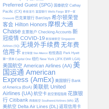
Preferred Guest (SPG)
国泰航空 Cathay
Pacific (CX)
奇技淫巧
富国银行 Wells Fargo
寰宇一家
希尔顿荣誉
巴克莱银行 Barclays
Oneworld
摩根大通
客会 Hilton Honors
Chase
新
支票账户 Checking Accounts
冠疫情 COVID-19
新加坡航空 Singapore
无境外手续费
无年费
Airlines (SQ)
信用卡
柏悦酒店 Park Hyatt
星空联盟 Star Alliance
纽约 New York (JFK EWR LGA)
第一资本 Capital One
美
美国航空 American Airlines (AA)
国运通 American
Express (AmEx)
美国银行 Bank
美联航 United
of America (BoA)
Airlines (UA)
花旗银
航空卡
航空里程指南
行 Citibank
达
西南航空 Southwest Airlines (WN)
美航空 Delta Air Lines (DL)
返现信用卡