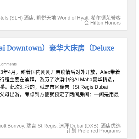
otels (SLH) 酒店
,
凯悦天地 World of Hyatt
,
希尔顿荣誉客
会 Hilton Honors
bai Downtown）豪华大床房（Deluxe
Comments
023年4月，趁着国内刚刚开启疫情后对外开放，Alex带着
程主要在迪拜，游历了沙漠中的Al Maha豪华精选，
此次汇报的，就是市区瑞吉（St Regis Dubai
这次带父母出游，考虑到方便就预定了两间房间：一间是用最
tt Bonvoy
,
瑞吉 St Regis
,
迪拜 Dubai (DXB)
,
酒店优选
计划 Preferred Programs