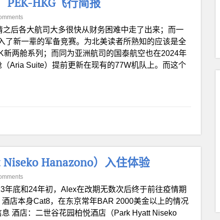
e）PEK-HKG飞行简报
omments
情之后各大航司大多很快从财务困难中走了出来；而一
入了新一辈的军备竞赛。为北美读者所熟知的应该是全
空的A350K新两舱系列；而同为亚洲航司的国泰航空也在2024年
Aria Suite）提前更新在现有的77W机队上。而这个
Niseko Hanazono）入住体验
omments
023年底和24年初，Alex在改期无数次后终于前往疫情期
店本身Cat8，在东京常年BAR 2000美金以上的情况
酒店：二世谷花园柏悦酒店（Park Hyatt Niseko