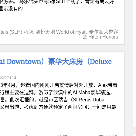
厉害。 马尔代夫也有5家SLH上线了，肯定有朋友好
显示没有的…
otels (SLH) 酒店
,
凯悦天地 World of Hyatt
,
希尔顿荣誉客
会 Hilton Honors
bai Downtown）豪华大床房（Deluxe
Comments
023年4月，趁着国内刚刚开启疫情后对外开放，Alex带着
程主要在迪拜，游历了沙漠中的Al Maha豪华精选，
此次汇报的，就是市区瑞吉（St Regis Dubai
这次带父母出游，考虑到方便就预定了两间房间：一间是用最