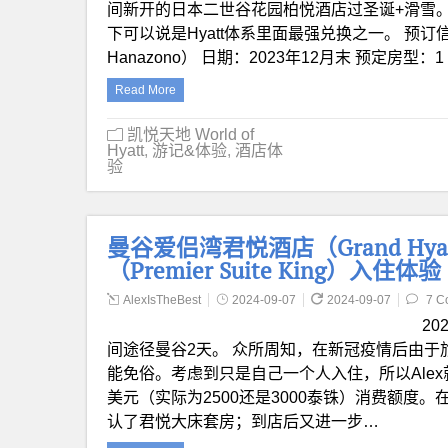
间新开的日本二世谷花园柏悦酒店过圣诞+滑雪。酒
下可以说是Hyatt体系里面最强兑换之一。 预订信息 
Hanazono） 日期：2023年12月末 预定房型：1 Kin
Read More
凯悦天地 World of
Hyatt
,
游记&体验
,
酒店体
验
曼谷爱侣湾君悦酒店（Grand Hyatt
（Premier Suite King）入住体验
AlexIsTheBest
2024-09-07
2024-09-07
7 C
2
间途径曼谷2天。 众所周知，在新冠疫情后由
能免俗。考虑到只是自己一个人入住，所以Alex就通过
美元（实际为2500还是3000泰铢）消费额度。在
认了君悦大床套房；到店后又进一步…