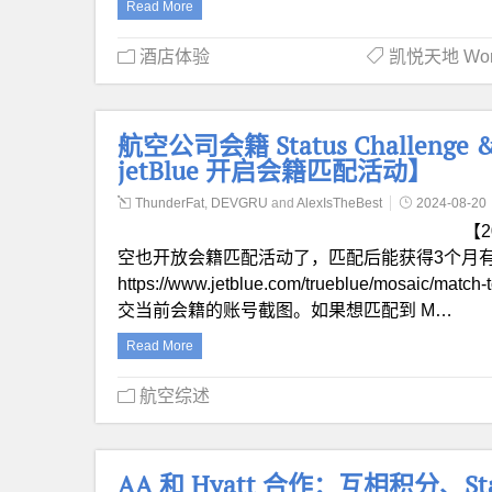
Read More
酒店体验
凯悦天地 World
航空公司会籍 Status Challenge
jetBlue 开启会籍匹配活动】
ThunderFat
,
DEVGRU
and
AlexIsTheBest
2024-08-20
【2
空也开放会籍匹配活动了，匹配后能获得3个月有效的 
https://www.jetblue.com/trueblue/mosaic
交当前会籍的账号截图。如果想匹配到 M…
Read More
航空综述
AA 和 Hyatt 合作：互相积分、Stat