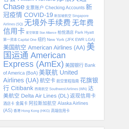
Chase
新
支票账户 Checking Accounts
冠疫情 COVID-19
新加坡航空 Singapore
无境外手续费
无年费
Airlines (SQ)
信用卡
柏悦酒店 Park Hyatt
星空联盟 Star Alliance
纽约 New York (JFK EWR LGA)
第一资本 Capital One
美
美国航空 American Airlines (AA)
国运通 American
Express (AmEx)
美国银行 Bank
美联航 United
of America (BoA)
Airlines (UA)
花旗银
航空卡
航空里程指南
行 Citibank
达
西南航空 Southwest Airlines (WN)
美航空 Delta Air Lines (DL)
返现信用卡
阿拉斯加航空 Alaska Airlines
金属卡
酒店卡
(AS)
高端信用卡
香港 Hong Kong (HKG)