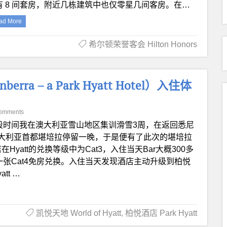
有 8 间套房，附近几栋建筑中也仅零星几间客房。在…
ad More
希尔顿荣誉客会 Hilton Honors
rra – a Park Hyatt Hotel）入住体
omments
段时间我在澳大利亚雪山地区集训滑雪3周，在返回悉尼
大利亚首都堪培拉停留一晚，于是便有了此次的堪培拉
yatt的兑换等级中为Cat3，入住当天Bar大概300多
一张Cat4免房兑换。入住当天发现酒店主动升级到柏悦
t …
凯悦天地 World of Hyatt
,
柏悦酒店 Park Hyatt