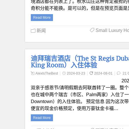
境酒店都在列表上了。秋水山庄这种肯定被抢的很
奇积分能不能换。是可以的，但是在预览页面是
Read More
Small Luxury H
新闻
迪拜瑞吉酒店（The St Regis Du
King Room）入住体验
AlexIsTheBest
2024-03-23
2024-08-01
21 
2
双亲于感恩节/清明假期去阿联酋转了一圈。整个行
也在城中两个瑞吉（市区、Palm两家）入住了一番。
Downtown）的入住体验。 预定信息 因为
便宜的现金价格预定，使用万豪钛金卡福…
Read More