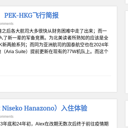
e）PEK-HKG飞行简报
omments
情之后各大航司大多很快从财务困难中走了出来；而一
入了新一辈的军备竞赛。为北美读者所熟知的应该是全
空的A350K新两舱系列；而同为亚洲航司的国泰航空也在2024年
Aria Suite）提前更新在现有的77W机队上。而这个
Niseko Hanazono）入住体验
omments
023年底和24年初，Alex在改期无数次后终于前往疫情期