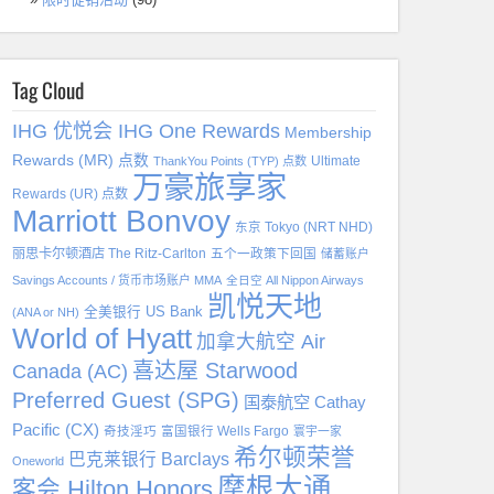
Tag Cloud
IHG 优悦会 IHG One Rewards
Membership
Rewards (MR) 点数
Ultimate
ThankYou Points (TYP) 点数
万豪旅享家
Rewards (UR) 点数
Marriott Bonvoy
东京 Tokyo (NRT NHD)
丽思卡尔顿酒店 The Ritz-Carlton
五个一政策下回国
储蓄账户
Savings Accounts / 货币市场账户 MMA
全日空 All Nippon Airways
凯悦天地
全美银行 US Bank
(ANA or NH)
World of Hyatt
加拿大航空 Air
喜达屋 Starwood
Canada (AC)
Preferred Guest (SPG)
国泰航空 Cathay
Pacific (CX)
奇技淫巧
富国银行 Wells Fargo
寰宇一家
希尔顿荣誉
巴克莱银行 Barclays
Oneworld
摩根大通
客会 Hilton Honors