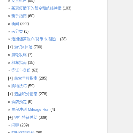
支票账户
(55)
新冠疫情下的禁令和航线特辑
(103)
新手指南
(60)
新闻
(322)
未分类
(3)
活期储蓄账户/货币市场账户
(28)
[+]
游记&体验
(700)
游轮攻略
(7)
租车指南
(15)
签证与身份
(63)
[+]
航空里程指南
(285)
购物技巧
(59)
[+]
酒店积分指南
(278)
酒店预定
(9)
里程冲刺 Mileage Run
(4)
[+]
银行特征总结
(309)
闲聊
(259)
限时促销活动
(98)