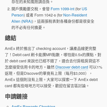
存在的未知風險請自負。
開戶獎勵要交稅，會發
Form 1099-int
(for
US
Person
) 或者 Form 1042-s (for
Non-Resident
Alien (NRA)
)，這兩張稅表對各種身份都是很安全
的不必有任何擔憂。
總結
AmEx 終於推出了 checking account，讓產品線更完整
了！Debit card 刷卡能攢MR點數，哪怕是0.5x的攢點，對
於 debit card 來說也已經不錯了，適合去付房租房貸這不
怎麼接受信用卡的地方。雖然
Discover debit card
可以1%
返現，但是Discover的畢竟有上限（每月$3,000），
AmEx 這個則沒有上限。大家可以探索一下 AmEx debit
card 都有些啥地方可以接受，歡迎在留言區討論。
申請鏈接
AmEx Rewards Checking