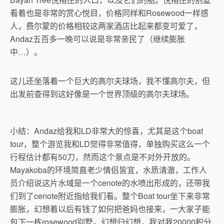
看着也是非常的赏心悦目，价格同样和Rosewood一样感
人，费尔蒙的价格相较这两家酒店比起来都变可爱了，
Andaz五百多一晚可以说是非常亲民了（继续膨胀
中…）。
这儿还坐落着一个巨大的高尔夫球场，我不懂高尔夫，但
出发前查得到这好像是一个世界顶级的高尔夫球场。
小结：Andaz给我和LD非常大的惊喜，尤其是这个boat
tour，整个游览我和LD觉得非常值得，单独购买这么一个
行程估计都有50刀，然而这个景点是不对外开放的。
Mayakoba的环境简直老少情侣皆宜，水质清澈，工作人
员介绍说这片水域是一个cenote的水喷出形成的，还带我
们到了cenote附近指给我们看。整个Boat tour坐下来非常
膨胀，幻想着以后有钱了如何把爸妈也接来，一大家子能
包下一栋rosewood别墅。幻想归幻想，我对我20000积分