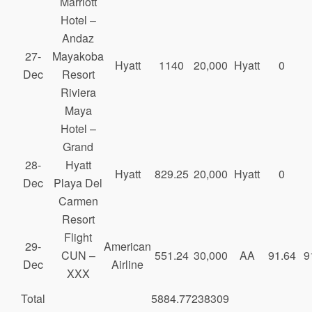
Marriott
Hotel –
Andaz
27-
Mayakoba
Hyatt
1140
20,000
Hyatt
0
Dec
Resort
Riviera
Maya
Hotel –
Grand
28-
Hyatt
Hyatt
829.25
20,000
Hyatt
0
Dec
Playa Del
Carmen
Resort
Flight
29-
American
CUN –
551.24
30,000
AA
91.64
9
Dec
Airline
XXX
Total
5884.77
238309