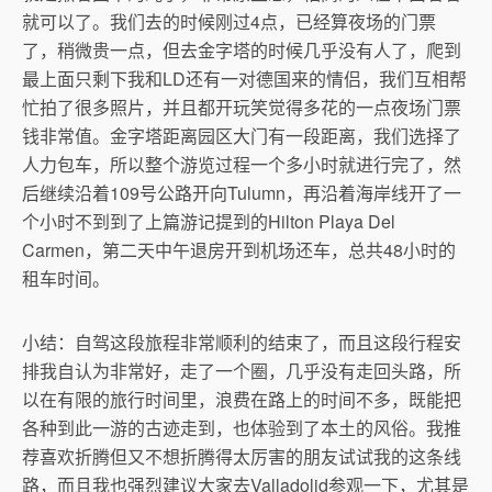
就可以了。我们去的时候刚过4点，已经算夜场的门票
了，稍微贵一点，但去金字塔的时候几乎没有人了，爬到
最上面只剩下我和LD还有一对德国来的情侣，我们互相帮
忙拍了很多照片，并且都开玩笑觉得多花的一点夜场门票
钱非常值。金字塔距离园区大门有一段距离，我们选择了
人力包车，所以整个游览过程一个多小时就进行完了，然
后继续沿着109号公路开向Tulumn，再沿着海岸线开了一
个小时不到到了上篇游记提到的Hilton Playa Del
Carmen，第二天中午退房开到机场还车，总共48小时的
租车时间。
小结：自驾这段旅程非常顺利的结束了，而且这段行程安
排我自认为非常好，走了一个圈，几乎没有走回头路，所
以在有限的旅行时间里，浪费在路上的时间不多，既能把
各种到此一游的古迹走到，也体验到了本土的风俗。我推
荐喜欢折腾但又不想折腾得太厉害的朋友试试我的这条线
路，而且我也强烈建议大家去Valladolid参观一下，尤其是