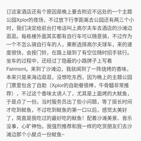
订这家酒店还有个原因是晚上要去附近不远处的一个主题
公园Xplor的夜场，不过放下行李距离去公园还有两三个小
时，我们决定给前台打电话叫上高尔夫车去酒店的沙滩边
逛逛。每栋楼外面其实都有自行车可以随意骑，不过作为
一个不怎么骑自行车的人，果断选择高尔夫球车，来的速
度很快，会按门铃，在路上碰到了有空位随时招手就行。
坐车的过程中，还经过了隐蔽的小路牌子上写着
Fairmont。来到了沙滩边，我就闻到了一阵烧烤的香味，
本来只是来海边逛逛，没想吃东西，因为晚上的主题公园
门票里包含了自助（Xplor的自助餐很棒，牛骨髓非常推
荐），不过这个香味太诱人了，尤其是上面烤的大鱿鱼，
于是点了一份。当时服务员出了些小问题，等了挺长时间
才吃到鱿鱼，不过吃到鱿鱼的第一口以后，感觉太美好
了，简直是我吃过的最好吃的鱿鱼！配着沙滩美景、音乐
没事，心旷神怡。我强烈推荐和我一样的吃货朋友们去沙
滩边那个小屋点一份鱿鱼~