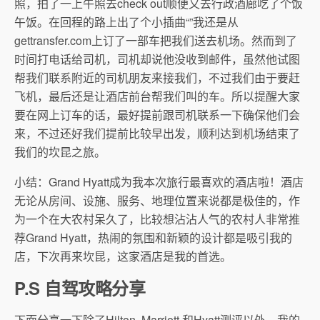
照，拍了一上午照去check out顺便又去行政酒廊吃了个饭
午饭。在回程的路上出了个小插曲“”我还是从
gettransfer.com上订了一部车把我们送去机场。然而到了
时间打电话给司机，司机却说他没收到邮件，虽然他试图
帮我们联系附近的司机朋友来接我们，不过我们由于要赶
飞机，最后还是让酒店前台帮我们叫的车。所以提醒大家
要在网上订车的话，最好提前跟司机联系一下确保他们会
来，不过还好我们提前比较早出发，顺利达到机场结束了
我们的坎昆之旅。
小结：Grand Hyatt成为我本次旅行最喜欢的酒店啦！酒店
无论从房间、设施、服务、地理位置来说都是极佳的，作
为一个在大农村呆久了，比较想沾沾人气的农村人非常推
荐Grand Hyatt，热闹的氛围和新颖的设计都是吸引我的
店，下次再来坎昆，这家酒店是我的首选。
P.S 自驾攻略分享
下面分享一下除了Hilton, Marriott 和Hyatt测评以外，我的