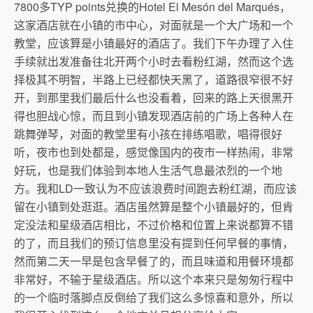
7800多TYP points兑换的Hotel El Mesón del Marqués，
这家酒店就在小镇的市中心，对面就是一个大广场和一个
教堂，应该算是小镇最好的酒店了。我们下午办理了入住
手续就出发准备往北开两个小时去看粉红湖，然而这个选
择极其不明智，半路上已经都快天黑了，道路很窄很不好
开，到那里我们最后什么也没看着，回来的路上天很黑开
得也胆战心惊，而且到小镇发现酒店前的广场上各种人在
跳舞弹琴，对面的教堂里有小孩在排练唱歌，唱得很好
听，夜市也到处都是，感觉像国内的夜市一样热闹，非常
好玩，也是我们体验到本地人生活气息最浓烈的一个地
方。我和LD一致认为不应该浪费时间跑去粉红湖，而应该
留在小镇到处逛逛。酒店虽然算是整个小镇最好的，但肯
定没法和星级酒店相比，不过价格和位置上来说都算不错
的了，而且我们的预订信息里没有提到任何早餐的事情，
然而第二天一早是包含早餐了的，而且味道和用餐环境都
非常好，不输于星级酒店。所以这个本来只是匆匆行程中
的一个临时落脚点反倒给了我们这么多惊喜和意外，所以