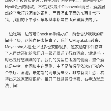
check in被告知是进入右手边的电梯在楼上，原来是因为
Hyatt会员的缘故，不过我只是个Discoverist而已，酒店居
然给了我行政酒廊的福利，而且酒廊里面的东西非常不
错，我们的下午茶和早饭基本都是在酒廊里解决的了。
一边吃喝一边等着Check in手续办好，前台告诉我我的房
间升了级，这简直是太惊喜了，我们从Mayakoba过来，
Mayakoba人相比少很多也安静很多，这家酒店瞬间挤满
了人居然还能给我们升一级还赠送了行政酒廊，短短半小
时已是好感满满的了。我们的房型在酒店的侧面，整个酒
店是中空，房间集中在两侧，中间是阶梯型依次向下的各
个餐厅、泳池，最前端的海景房悬空，非常有设计感，看
得出来这家酒店很新。推开门就感觉很惊喜，右手边就是
洗手间：