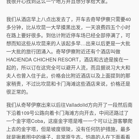
我很开心找到这么一个地方并且想分享给大家。
我们从酒店早上八点出发去了，开车去奇琴伊察只需要40
多分钟，比从坎昆一大早摸黑出发，一天浪费四五个小时
在路上要好很多。到估计附近停车场已经全部停满了，可
想而知这些从坎昆来的人该起多早…出来以后更是一大批
一大批的旅行团涌入。奇琴伊察附近还有个酒店叫做
HACIENDA CHICHEN RESORT，酒店和古迹是挨在一
起的，所以订在这完全可以避开人流，而且据说习大大和
夫人也曾入住于此，价格会比附近酒店以及上面提到的那
家稍贵，不过比坎昆和卡门海滩这些酒店来说，价格还是
很正常的。
我们从奇琴伊察出来以后往Valladolid方向开了一段然后南
下沿着109号公路向着卡门海滩方向开去，中间还路过了
一个金字塔Coba，这座金字塔是唯一一个可以让游客攀爬
上去的金字塔，但是坡度很陡，没有任何防护措施，最多
就是揪着图中的绳子，非常原生态，怕高的人在下面看看