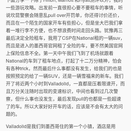
一些游玩攻略。出发前一直很担心要不要租车的事情，听
说坎昆警察会随意乱pull over开罚单，你还得讨价还价，
而且在一个陌生的国家开车有些担心，但是坐大巴我们拿
着一堆行李不方便，也不想浪费时间走回头路。犹豫再三
最后决定全险租车，我用了CSP在National租的一辆suv，
而且是进入的墨西哥官网租了全险的车，要不然美国官网
上保险信息不全。第一天中午我们飞到了机场就跟着
National的车到了租车地点，打起了十二万分精神，怕会
有各种trick，然而最后什么事都没有发生，给我们的也是
按照预定的给了一辆SUV，还是一辆雪福来的新车。我们
开了将近两个小时到Valladolid，一直都是压着限速开，而
且万分关注随时出现的变速标识，中间也看到过几次警
察，但什么事也没发生，最后发现pull的也都是一些超速
了的车。所以大家好好开车的话，应该是不会有太大的问
题的。
Valladolid是我们到墨西哥住的第一个小镇，酒店是用