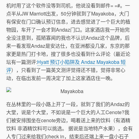
机时用了这个软件没等到司机，他说没看到邮件= =#。一
点半从JW Marriott出发，50分钟就到了Mayakoba，大门
有保安在门口确认预订信息，进去感觉进了一个巨大的植
物园，车开了一会才到Andaz门口。这家酒店我一开始完
全没注意到，孤陋寡闻的我也不认识Andaz这个品牌，后
来一看发现Andaz是安达仕，在亚洲都没几家，东京的那
家更是热门打卡地，搜了很多也没看到什么评论（最近论
坛有一篇测评:
Hyatt 预订小陷阱及 Andaz Mayakoba 短
评
），只看到了一篇英文测评觉得还不错，觉得非常心
动，在临出发前一周决定了加上这家酒店住一晚。
在丛林里的一段小路上开了一段，就到了我们的Andaz的
大堂，说是个大堂，不如说是一个巨大的人工Cenote?我
们被安排围坐在cenote旁边，喝着送上来的饮料（有酒精
饮料 非酒精饮料可以挑选。 据说是当地特产水果），会有
人专门过来给我们check in，结束后还端上来一盘小石子