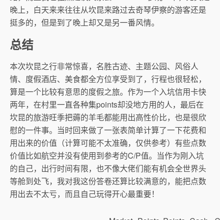
晚上，白天来来往往从坎昆来路过去奇琴伊察的游客还是
挺多的，但是到了晚上却又是另一番风情。
总结
本次坎昆之行非常惊喜，名胜古迹、主题公园、风俗人
情、度假酒店、美食都全方位享受到了，行程也很轻松，
算是一个比较有意思的度假之旅。作为一个入坑信用卡快
两年，在村里一直各种集points却没地方用的人，最后在
坎昆的旅游旺季把薅的羊毛都能用出高性价比，也是很欣
慰的一件事。当时回来做了一张表简单计算了一下花费和
用出来的价值（计算可能不太准确，仅供参考）有些点数
价值比如航空并没有使用到参考的C/P值。当作为刚入坑
的自己，出行时间有限，也不像大佬们能有机会全世界头
等舱到处飞，我对我这份答卷还算比较满意的，能把点数
用出去不太亏，而且自己玩得开心最重要！