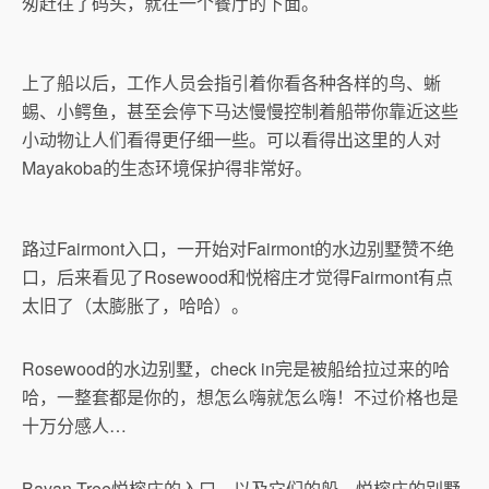
匆赶往了码头，就在一个餐厅的下面。
上了船以后，工作人员会指引着你看各种各样的鸟、蜥
蜴、小鳄鱼，甚至会停下马达慢慢控制着船带你靠近这些
小动物让人们看得更仔细一些。可以看得出这里的人对
Mayakoba的生态环境保护得非常好。
路过Fairmont入口，一开始对Fairmont的水边别墅赞不绝
口，后来看见了Rosewood和悦榕庄才觉得Fairmont有点
太旧了（太膨胀了，哈哈）。
Rosewood的水边别墅，check in完是被船给拉过来的哈
哈，一整套都是你的，想怎么嗨就怎么嗨！不过价格也是
十万分感人…
Bayan Tree悦榕庄的入口，以及它们的船。悦榕庄的别墅