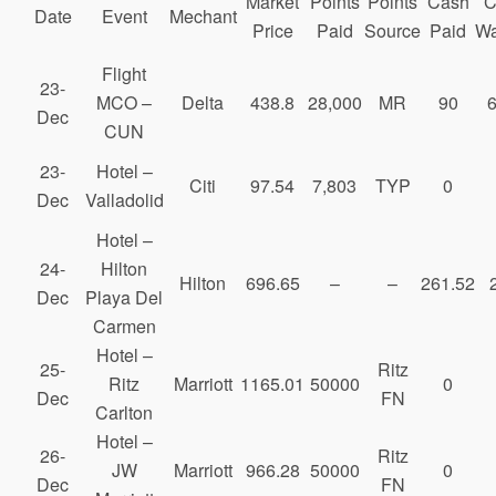
Market
Points
Points
Cash
C
Date
Event
Mechant
Price
Paid
Source
Paid
Wa
Flight
23-
MCO –
Delta
438.8
28,000
MR
90
6
Dec
CUN
23-
Hotel –
Citi
97.54
7,803
TYP
0
Dec
Valladolid
Hotel –
24-
Hilton
Hilton
696.65
–
–
261.52
Dec
Playa Del
Carmen
Hotel –
25-
Ritz
Ritz
Marriott
1165.01
50000
0
Dec
FN
Carlton
Hotel –
26-
Ritz
JW
Marriott
966.28
50000
0
Dec
FN