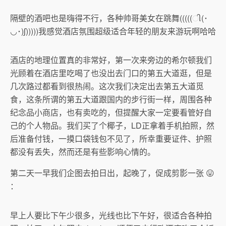
隔壁的酒吧也是嗨得不行，各种帅哥美女在跳舞(((((ી(･
◡･)ʃ)))))我感觉酒店氛围超级适合年轻的朋友来游玩啊哈哈
酒店的地理位置真的非常好，第一次来旁边的希尔顿我们
光顾着在酒店里吃喝了也没出去门口的第五大道逛，但是
几次路过都看到很热闹。这次我们决定出去第五大道觅
食，这条所谓的第五大道跟国内的步行街一样，周围各种
纪念品小商店，也有卖吃的，但提醒大家一定要看管好自
己的个人物品。我们买了个椰子，LD正拿着手机拍照，然
后准备付钱，一摸口袋钱包不见了，所幸重要证件、护照
都没有丢失，然而还是有些影响心情的。
第二天一早我们企图去拍日出，起晚了，促成剪影一张 😛
：
早上人要比下午少很多，光线也比下午好，很适合各种拍