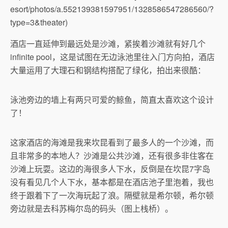
esort/photos/a.552139381597951/1328586547286560/?
type=3&theater)
酒店一直延伸到最远处是沙滩，紧挨着沙滩就有好几个
infinite pool，这是试图在无边泳池里往入门方向拍，酒店
大量运用了大理石和钢结构搭配了绿化，拍出来很酷：
泳池旁边的墙上有两只可爱的鲸鱼，简直太喜欢这个设计
了！
这家酒店的海滩是我来坎昆看到了最多人的一个沙滩，而
且非常多的本地人？沙滩是公共沙滩，还有很多非住客在
沙滩上玩耍。这边的海很多人下水，反倒是在坎昆7字岛
没有看见几个人下水，基本都是在酒店池子里泡着，我也
终于跟着下了一次海玩起了浪。隔壁就是希尔顿，希尔顿
旁边就是去科苏梅尔岛的码头（图上栈桥）。