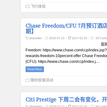
飞行体验
Chase Freedom/CFU 7月预
期】
physixfan
2016-07-15
2017-02-16
29 Com
官网
Freedom: https://www.chase.com/ccp/index.jsp
rewards-freedom-10percent-offer Chase Freedo
(CFU): https://www.chase.com/ccp/index.j…
Read More
限时促销活动
Citi Prestige 下周二会有变
physixfan
2016-07-13
2017-02-16
93 Com