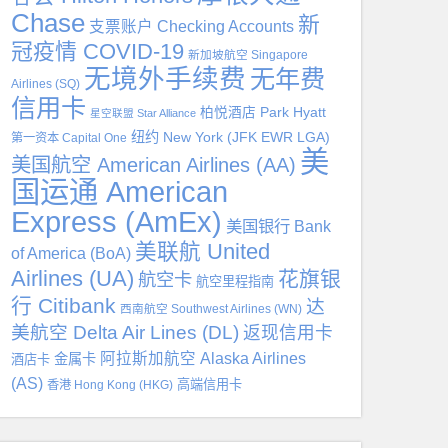
Chase
新
支票账户 Checking Accounts
冠疫情 COVID-19
新加坡航空 Singapore
无境外手续费
无年费
Airlines (SQ)
信用卡
柏悦酒店 Park Hyatt
星空联盟 Star Alliance
纽约 New York (JFK EWR LGA)
第一资本 Capital One
美
美国航空 American Airlines (AA)
国运通 American
Express (AmEx)
美国银行 Bank
美联航 United
of America (BoA)
Airlines (UA)
花旗银
航空卡
航空里程指南
行 Citibank
达
西南航空 Southwest Airlines (WN)
美航空 Delta Air Lines (DL)
返现信用卡
阿拉斯加航空 Alaska Airlines
金属卡
酒店卡
(AS)
高端信用卡
香港 Hong Kong (HKG)