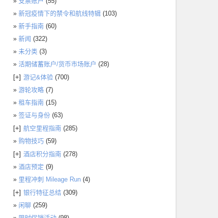
支票账户
(55)
新冠疫情下的禁令和航线特辑
(103)
新手指南
(60)
新闻
(322)
未分类
(3)
活期储蓄账户/货币市场账户
(28)
[+]
游记&体验
(700)
游轮攻略
(7)
租车指南
(15)
签证与身份
(63)
[+]
航空里程指南
(285)
购物技巧
(59)
[+]
酒店积分指南
(278)
酒店预定
(9)
里程冲刺 Mileage Run
(4)
[+]
银行特征总结
(309)
闲聊
(259)
限时促销活动
(98)