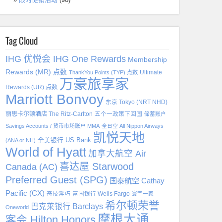
Tag Cloud
IHG 优悦会 IHG One Rewards
Membership
Rewards (MR) 点数
Ultimate
ThankYou Points (TYP) 点数
万豪旅享家
Rewards (UR) 点数
Marriott Bonvoy
东京 Tokyo (NRT NHD)
丽思卡尔顿酒店 The Ritz-Carlton
五个一政策下回国
储蓄账户
Savings Accounts / 货币市场账户 MMA
全日空 All Nippon Airways
凯悦天地
全美银行 US Bank
(ANA or NH)
World of Hyatt
加拿大航空 Air
喜达屋 Starwood
Canada (AC)
Preferred Guest (SPG)
国泰航空 Cathay
Pacific (CX)
奇技淫巧
富国银行 Wells Fargo
寰宇一家
希尔顿荣誉
巴克莱银行 Barclays
Oneworld
摩根大通
客会 Hilton Honors