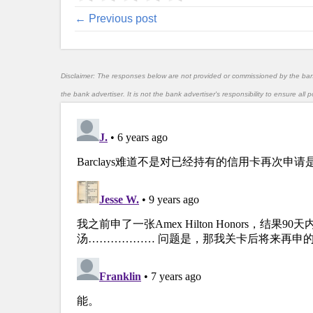
← Previous post
Disclaimer: The responses below are not provided or commissioned by the ba
the bank advertiser. It is not the bank advertiser's responsibility to ensure al