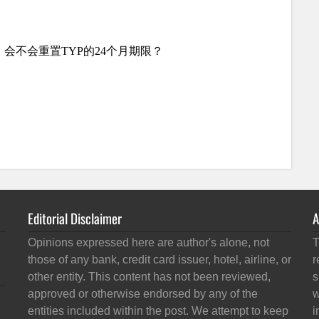
Editorial Disclaimer
A
Opinions expressed here are author's alone, not
T
those of any bank, credit card issuer, hotel, airline, or
r
other entity. This content has not been reviewed,
s
approved or otherwise endorsed by any of the
w
entities included within the post. We attempt to keep
i