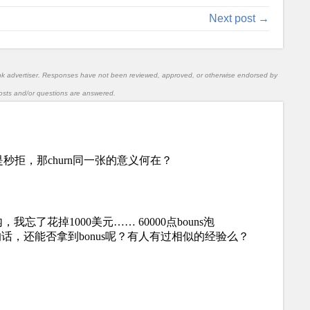
Next post →
nk advertiser. Responses have not been reviewed, approved, or otherwise endorsed by
l posts and/or questions are answered.