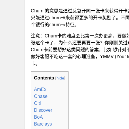
Churn 的意思是通过反复开同一张卡来获得
只能通过churn卡来获得更多的开卡奖励了。不
个银行的churn卡特征。
注意：Churn卡的难度会比第一次办更高，要
张这个卡了，为什么还要再要一张？你刚刚关过
Churn卡前要想好这类问题的答案，比如想针
做好客服不吃这一套的心理准备，YMMV (Your Mi
卡。
Contents
[
hide
]
AmEx
Chase
Citi
Discover
BoA
Barclays