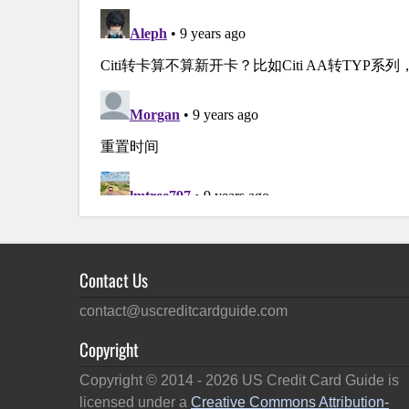
Contact Us
contact@uscreditcardguide.com
Copyright
Copyright © 2014 -
2026
US Credit Card Guide is
licensed under a
Creative Commons Attribution-