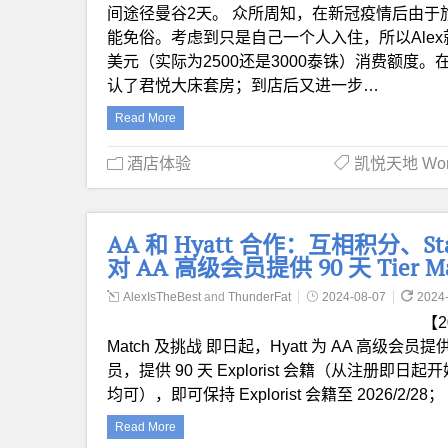
间途径曼谷2天。 众所周知，在新冠疫情后由
能免俗。考虑到只是自己一个人入住，所以Alex就通过
美元（实际为2500还是3000泰铢）消费额度。在
认了君悦大床套房；到店后又进一步…
Read More
酒店体验
凯悦天地 World
AA 和 Hyatt 合作：互相积分、Stat
对 AA 高级会员提供 90 天 Tier 
AlexIsTheBest
and
ThunderFat
2024-08-07
2024
【2
Match 及挑战 即日起，Hyatt 为 AA 高级会员提供
员，提供 90 天 Explorist 会籍（从注册即
均可），即可保持 Explorist 会籍至 2026/2/28
Read More