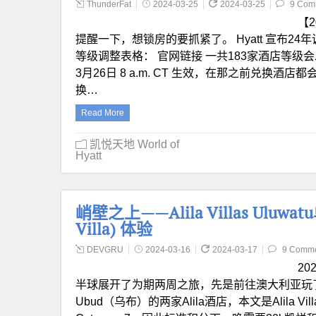
ThunderFat
2024-03-25
2024-03-25
9 Com
【2
提醒一下，想锁房的要抓紧了。 Hyatt 宣布24年调级 
等级调整表格： 官网链接 一共183家酒店等级会
3月26日 8 a.m. CT 生效，在那之前兑换
换…
Read More
凯悦天地 World of
Hyatt
峭壁之上——Alila Villas Uluwa
Villa) 体验
DEVGRU
2024-03-16
2024-03-17
9 Comm
2
半球展开了为期两周之旅，先是前往澳大利亚玩了
Ubud（乌布）的两家Alila酒店，本文是Alila Vi