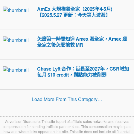
AmEx 大規模殺全家（2025年4-5月)
【2025.5.27 更新：今天第九波殺】
怎麼第一時間知道 Amex 殺全家，Amex 殺
全家之後怎麼搶救 MR
Chase Lyft 合作：延長至2027年，CSR增加
每月 $10 credit，攢點能力被削弱
Load More From This Category…
Advertiser Disclosure: This site is part of affiliate sales networks and receives
compensation for sending traffic to partner sites. This compensation may impact
how and where links appear on this site. This site does not include all financial