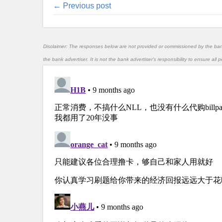
← Previous post
Disclaimer: The responses below are not provided or commissioned by the ba
the bank advertiser. It is not the bank advertiser's responsibility to ensure al