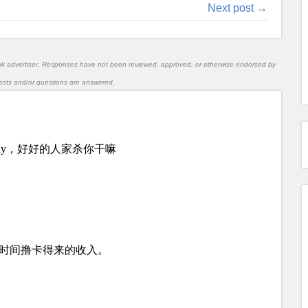
Next post →
nk advertiser. Responses have not been reviewed, approved, or otherwise endorsed by
l posts and/or questions are answered.