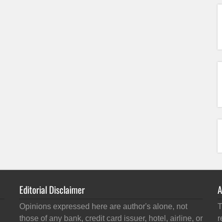
Editorial Disclaimer
A
Opinions expressed here are author's alone, not
T
those of any bank, credit card issuer, hotel, airline, or
r