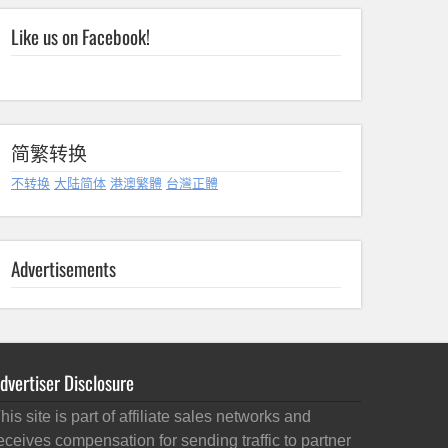
Like us on Facebook!
简繁转换
不转换
大陆简体
港澳繁體
台灣正體
Advertisements
dvertiser Disclosure
his site is part of affiliate sales networks and
eceives compensation for sending traffic to partner