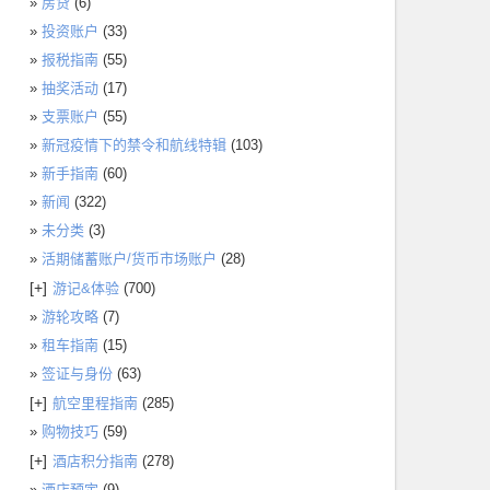
房贷
(6)
投资账户
(33)
报税指南
(55)
抽奖活动
(17)
支票账户
(55)
新冠疫情下的禁令和航线特辑
(103)
新手指南
(60)
新闻
(322)
未分类
(3)
活期储蓄账户/货币市场账户
(28)
[+]
游记&体验
(700)
游轮攻略
(7)
租车指南
(15)
签证与身份
(63)
[+]
航空里程指南
(285)
购物技巧
(59)
[+]
酒店积分指南
(278)
酒店预定
(9)