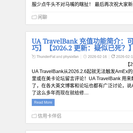
服少点牛头不对马嘴的瞎扯！ 最后再次祝大家新
闲聊
UA TravelBank 充值功能简
巧】【2026.2 更新：疑似已死？
ThunderFat
and
physixfan
2026-02-16
2026-02-
【
UA TravelBank从2026.2.6起就无法
里或在美卡论坛留言评论！UA TravelBank 
了，在各大英文博客和论坛也都有广泛讨论，说
了这么多年而现在就给修…
Read More
信用卡伴侣