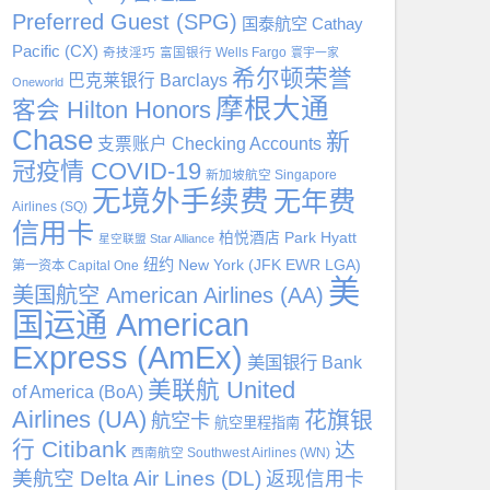
Preferred Guest (SPG)
国泰航空 Cathay
Pacific (CX)
奇技淫巧
富国银行 Wells Fargo
寰宇一家
希尔顿荣誉
巴克莱银行 Barclays
Oneworld
摩根大通
客会 Hilton Honors
Chase
新
支票账户 Checking Accounts
冠疫情 COVID-19
新加坡航空 Singapore
无境外手续费
无年费
Airlines (SQ)
信用卡
柏悦酒店 Park Hyatt
星空联盟 Star Alliance
纽约 New York (JFK EWR LGA)
第一资本 Capital One
美
美国航空 American Airlines (AA)
国运通 American
Express (AmEx)
美国银行 Bank
美联航 United
of America (BoA)
Airlines (UA)
花旗银
航空卡
航空里程指南
行 Citibank
达
西南航空 Southwest Airlines (WN)
美航空 Delta Air Lines (DL)
返现信用卡