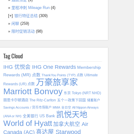
里程冲刺 Mileage Run
(4)
[+]
银行特征总结
(309)
闲聊
(259)
限时促销活动
(98)
Tag Cloud
IHG 优悦会 IHG One Rewards
Membership
Rewards (MR) 点数
Ultimate
ThankYou Points (TYP) 点数
万豪旅享家
Rewards (UR) 点数
Marriott Bonvoy
东京 Tokyo (NRT NHD)
丽思卡尔顿酒店 The Ritz-Carlton
五个一政策下回国
储蓄账户
Savings Accounts / 货币市场账户 MMA
全日空 All Nippon Airways
凯悦天地
全美银行 US Bank
(ANA or NH)
World of Hyatt
加拿大航空 Air
喜达屋 Starwood
Canada (AC)