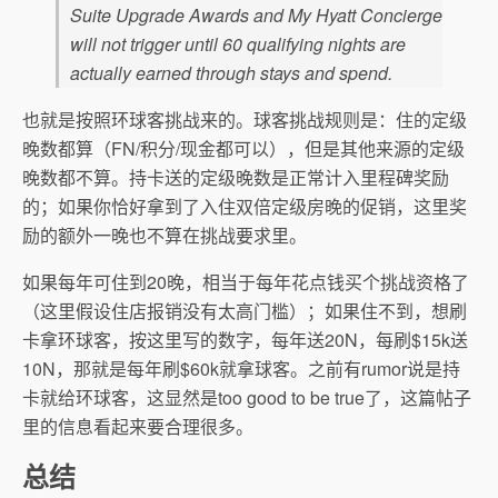
Suite Upgrade Awards and My Hyatt Concierge
will not trigger until 60 qualifying nights are
actually earned through stays and spend.
也就是按照环球客挑战来的。球客挑战规则是：住的定级
晚数都算（FN/积分/现金都可以），但是其他来源的定级
晚数都不算。持卡送的定级晚数是正常计入里程碑奖励
的；如果你恰好拿到了入住双倍定级房晚的促销，这里奖
励的额外一晚也不算在挑战要求里。
如果每年可住到20晚，相当于每年花点钱买个挑战资格了
（这里假设住店报销没有太高门槛）；如果住不到，想刷
卡拿环球客，按这里写的数字，每年送20N，每刷$15k送
10N，那就是每年刷$60k就拿球客。之前有rumor说是持
卡就给环球客，这显然是too good to be true了，这篇帖子
里的信息看起来要合理很多。
总结