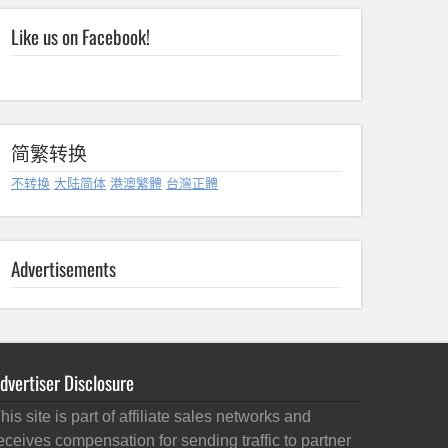
Like us on Facebook!
简繁转换
不转换
大陆简体
港澳繁體
台灣正體
Advertisements
dvertiser Disclosure
his site is part of affiliate sales networks and
eceives compensation for sending traffic to partner