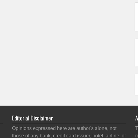
Editorial Disclaimer
A
Opinions expressed here are author's alone, not
T
those of any bank, credit card issuer, hotel, airline, or
r