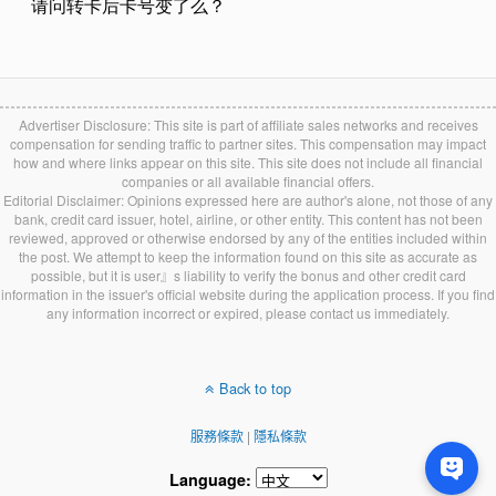
Advertiser Disclosure: This site is part of affiliate sales networks and receives
compensation for sending traffic to partner sites. This compensation may impact
how and where links appear on this site. This site does not include all financial
companies or all available financial offers.
Editorial Disclaimer: Opinions expressed here are author's alone, not those of any
bank, credit card issuer, hotel, airline, or other entity. This content has not been
reviewed, approved or otherwise endorsed by any of the entities included within
the post. We attempt to keep the information found on this site as accurate as
possible, but it is user』s liability to verify the bonus and other credit card
information in the issuer's official website during the application process. If you find
any information incorrect or expired, please contact us immediately.
Back to top
服務條款
|
隱私條款
Language: