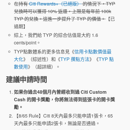
在持有
Citi Rewards+（已絕版）
的情況下，TYP
兌換時可以獲得 10% 返還，上限是每年前 100k
TYP 的兌換。這進一步提升了 TYP 的價值。
【已
過期】
綜上，我們給 TYP 的綜合估值是大約 1.6
cents/point。
TYP點數體系的更多信息見《
信用卡點數價值最
大化
》（綜述性）和《
TYP 攢點方法
》《
TYP 點
數使用
》（超詳細）。
建議申請時間
如果你過去48個月內曾經收到過 Citi Custom
Cash 的開卡獎勵，你將無法得到這張卡的開卡獎
勵。
【8/65 Rule】Citi 8天內最多只能申請1張卡，65
天內最多只能申請2張卡，無論是否通過。