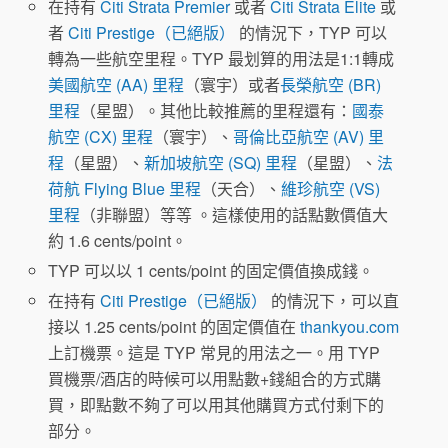
在持有
Citi Strata Premier
或者
Citi Strata Elite
或
者
Citi Prestige（已絕版）
的情況下，TYP 可以
轉為一些航空里程。TYP 最划算的用法是1:1轉成
美國航空 (AA) 里程
（寰宇）或者
長榮航空 (BR)
里程
（星盟）。其他比較推薦的里程還有：
國泰
航空 (CX) 里程
（寰宇）、
哥倫比亞航空 (AV) 里
程
（星盟）、
新加坡航空 (SQ) 里程
（星盟）、
法
荷航 Flying Blue 里程
（天合）、
維珍航空 (VS)
里程
（非聯盟）等等 。這樣使用的話點數價值大
約 1.6 cents/point。
TYP 可以以 1 cents/point 的固定價值換成錢。
在持有
Citi Prestige（已絕版）
的情況下，可以直
接以 1.25 cents/point 的固定價值在
thankyou.com
上訂機票。這是 TYP 常見的用法之一。用 TYP
買機票/酒店的時候可以用點數+錢組合的方式購
買，即點數不夠了可以用其他購買方式付剩下的
部分。