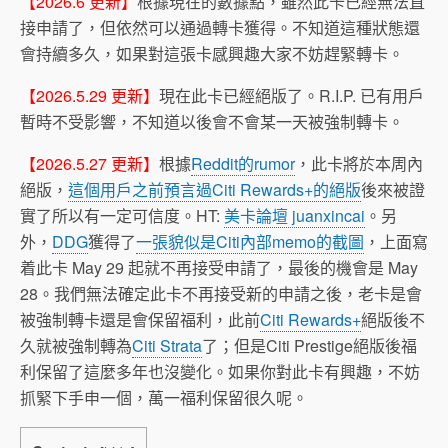
【2026.6 更新】
根據現在的數據點，雖然此卡已經無法直
接申請了，但依然可以通過轉卡獲得。不知道這種狀態還
會持續多久，如果對這張卡感興趣大家不妨趕緊轉卡。
【2026.5.29 更新】
現在此卡已經絕版了。R.I.P. 已有用戶
暫時不受影響，不知道以後會不會某一天被強制轉卡。
【2026.5.27 更新】
根據
Reddit的rumor
，此卡將於本周內
絕版，
這個用戶之前預言過Citi Rewards+的絕版
後來被證
實了所以有一定可信度。HT:
美卡論壇 juanxincai
。另
外，
DDG
獲得了
一張貌似是Citi內部memo的截圖
，上面寫
着此卡 May 29 起就不再接受申請了，最後的機會是 May
28。我們無法確定此卡不再接受新的申請之後，老卡是會
被強制轉卡還是會保留福利，此前
Citi Rewards+
絕版後不
久就被強制轉為
Citi Strata
了；但是Citi Prestige絕版後福
利保留了這麼多年也沒變化。如果你對此卡有興趣，不妨
抓緊下手申一個，萬一福利保留很久呢。