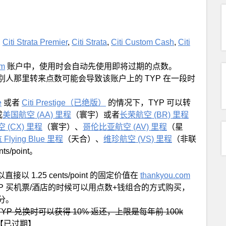
,
Citi Strata Premier
,
Citi Strata
,
Citi Custom Cash
,
Citi
om
账户中，使用时会自动先使用即将过期的点数。
人那里转来点数可能会导致该账户上的 TYP 在一段时
e
或者
Citi Prestige（已绝版）
的情况下，TYP 可以转
成
美国航空 (AA) 里程
（寰宇）或者
长荣航空 (BR) 里程
 (CX) 里程
（寰宇）、
哥伦比亚航空 (AV) 里程
（星
Flying Blue 里程
（天合）、
维珍航空 (VS) 里程
（非联
/point。
。
以 1.25 cents/point 的固定价值在
thankyou.com
YP 买机票/酒店的时候可以用点数+钱组合的方式购买，
分。
P 兑换时可以获得 10% 返还，上限是每年前 100k
【已过期】