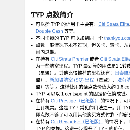
TYP 点数简介
可以攒 TYP 的信用卡主要有：
Citi Strata Elite
Double Cash
等等。
不同卡攒的 TYP 可以加到同一个
thankyou.c
点数一般情况下永不过期，但关卡、转卡、从别
间内过期。
在持有
Citi Strata Premier
或者
Citi Strata Elit
为一些航空里程。TYP 最划算的用法是1:1转
（星盟）。其他比较推荐的里程还有：
国泰航空
盟）、
新加坡航空 (SQ) 里程
（星盟）、
法荷航 
盟）等等 。这样使用的话点数价值大约 1.6 cents
TYP 可以以 1 cents/point 的固定价值换成钱
在持有
Citi Prestige（已绝版）
的情况下，可以直接
上订机票。这是 TYP 常见的用法之一。用 T
即点数不够了可以用其他购买方式付剩下的部
在持有
Citi Rewards+（已绝版）
的情况下，TY
TYP 的兑换。这进一步提升了 TYP 的价值。