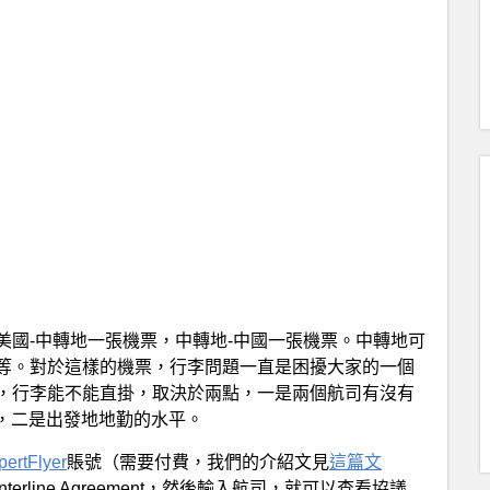
美國-中轉地一張機票，中轉地-中國一張機票。中轉地可
等。對於這樣的機票，行李問題一直是困擾大家的一個
，行李能不能直掛，取決於兩點，一是兩個航司有沒有
ment），二是出發地地勤的水平。
pertFlyer
賬號（需要付費，我們的介紹文見
這篇文
擊Interline Agreement，然後輸入航司，就可以查看協議