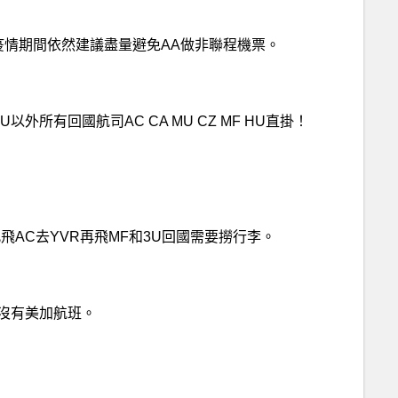
，但是疫情期間依然建議盡量避免AA做非聯程機票。
外所有回國航司AC CA MU CZ MF HU直掛！
此飛AC去YVR再飛MF和3U回國需要撈行李。
在沒有美加航班。