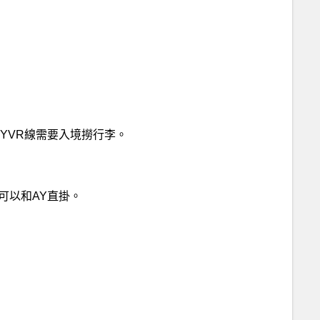
YVR線需要入境撈行李。
線可以和AY直掛。