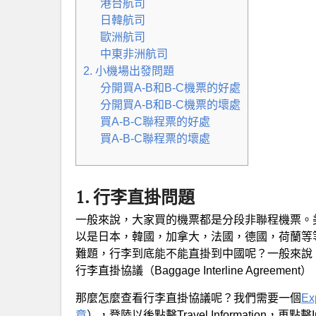
港台航司
日韓航司
歐洲航司
中東非洲航司
2. 小機場出發問題
分開買A-B和B-C機票的好處
分開買A-B和B-C機票的壞處
買A-B-C聯程票的好處
買A-B-C聯程票的壞處
1. 行李直掛問題
一般來說，大家買的機票都是分段非聯程機票。
以是日本，韓國，加拿大，法國，德國，荷蘭等
難題，行李到底能不能直掛到中國呢？一般來說
行李直掛協議（Baggage Interline Agree
那麼怎麼查看行李直掛協議呢？我們需要一個
Ex
章
），登陸以後點擊Travel Information，再點