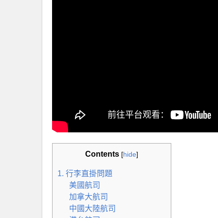
Contents
[
hide
]
1. 行李直掛問題
美國航司
加拿大航司
中國大陸航司