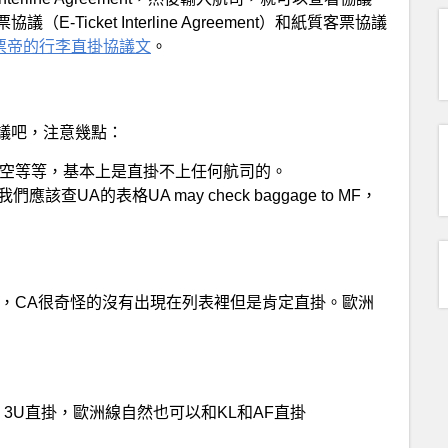
icket Interline Agreement）和紙質客票協議
票帝的行李直掛協議文
。
議吧，注意幾點：
空等等，基本上是直掛不上任何航司的。
UA的表格UA may check baggage to MF，
F直掛，CA很奇怪的沒有出現在列表裡但是肯定直掛。歐洲
HU 3U直掛，歐洲線自然也可以和KL和AF直掛