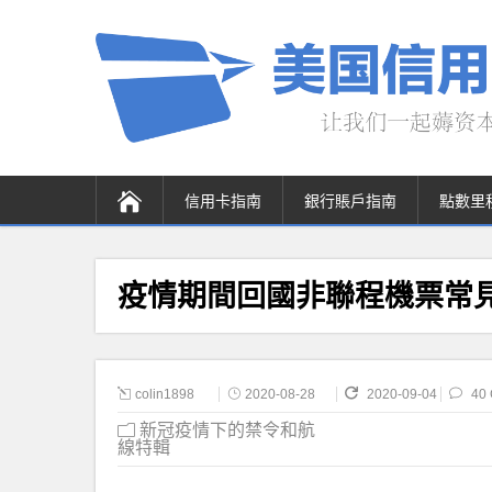
信用卡指南
銀行賬戶指南
點數里
疫情期間回國非聯程機票常
colin1898
2020-08-28
2020-09-04
40
新冠疫情下的禁令和航
線特輯