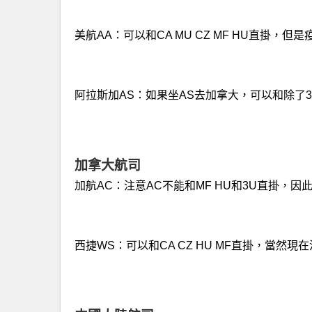
美航AA：可以和CA MU CZ MF HU直掛
阿拉斯加AS：如果坐AS去加拿大，可以和除了3U以
加拿大航司
加航AC：注意AC不能和MF HU和3U直掛，因
西捷WS：可以和CA CZ HU MF直掛，當然現