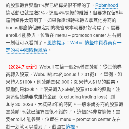
的股票轉倉獎勵1%就已經算是很不錯的了，
Robinhood
搞活動也就是送2%，這個4%慷慨的離譜！但要求保留5年
這個條件太苛刻了，如果你還想轉來轉去拿其他券商的
bonus那麼這個鎖定期的機會成本就要好好考慮了。需要
enroll才能參與，位置在 menu – promotion center 左右劃
一划就可以看到了。
風險提示：Webull這些中資券商有一
定的被中國徵稅風險
。
【2024.7 更新】
Webull 在搞一個2%轉倉獎勵：從其他券
商轉入股票，Webull給2%的bonus！7.31截止。舉例，如
果轉入$100k，則獎勵是$2,000；如果轉入$1M的股票，
獎勵則是$20k。上限是轉入$5M的股票$100k的獎勵。注
意這個獎勵要求維持金額（excluding trading loss）到
July 30, 2026，大概是2年的時間。一般來說券商的股票轉
倉獎勵1%就已經算是很不錯的了，這個2%非常慷慨！需
要enroll才能參與，位置在 menu – promotion center 左右
劃一划就可以看到了。截圖在
這裡
。