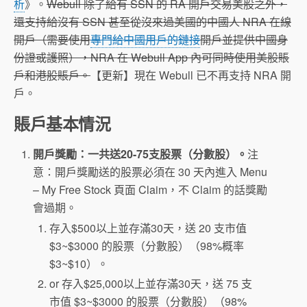
析
》。
Webull 除了給有 SSN 的 RA 開戶交易美股之外，
還支持給沒有 SSN 甚至從沒來過美國的中國人 NRA 在線
開戶（需要使用
專門給中國用戶的鏈接
開戶並提供中國身
份證或護照），NRA 在 Webull App 內可同時使用美股賬
戶和港股賬戶。
【更新】現在 Webull 已不再支持 NRA 開
戶。
賬戶基本情況
開戶獎勵：一共送20-75支股票（分數股）。
注
意：開戶獎勵送的股票必須在 30 天內進入 Menu
– My Free Stock 頁面 Claim，不 Claim 的話獎勵
會過期。
存入$500以上並存滿30天，送 20 支市值
$3~$3000 的股票（分數股）（98%概率
$3~$10）。
or 存入$25,000以上並存滿30天，送 75 支
市值 $3~$3000 的股票（分數股）（98%