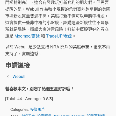
門檻特別高），適合有興趣玩打新套利的朋友們。但需要
提醒的是，Webull 作為較小規模的承銷商能夠拿到的美國
市場新股質量普遍不高，美股打新不僅可以申購中概股，
還會提供一些非中概的小盤股，認購這些新股往往不是暴
漲就是暴跌，還請大家注意風險！打新中概股更好的券商
還是
Moomoo/富途
和
TradeUP/老虎
。
以前 Webull 是少數支持 NRA 開戶的美股券商，後來不再
支持了，實屬遺憾。
申請鏈接
Webull
若喜歡本文，別忘了給個五星好評哦！
[Total:
44
Average:
3.8
/5]
Categories:
投資賬戶
Tags:
中資券商
,
投資賬戶 Brokerage Account
,
新興互聯網