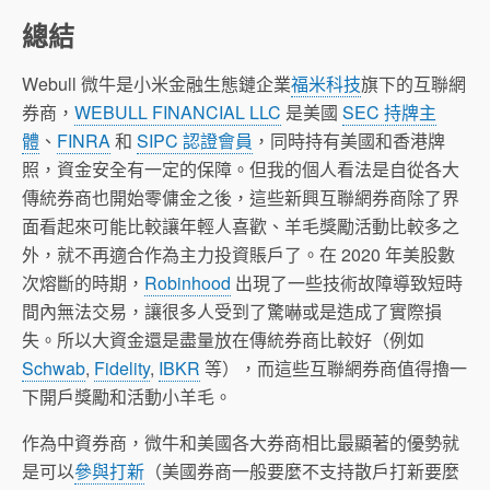
總結
Webull 微牛是小米金融生態鏈企業
福米科技
旗下的互聯網
券商，
WEBULL FINANCIAL LLC
是美國
SEC 持牌主
體
、
FINRA
和
SIPC 認證會員
，同時持有美國和香港牌
照，資金安全有一定的保障。但我的個人看法是自從各大
傳統券商也開始零傭金之後，這些新興互聯網券商除了界
面看起來可能比較讓年輕人喜歡、羊毛獎勵活動比較多之
外，就不再適合作為主力投資賬戶了。在 2020 年美股數
次熔斷的時期，
Robinhood
出現了一些技術故障導致短時
間內無法交易，讓很多人受到了驚嚇或是造成了實際損
失。所以大資金還是盡量放在傳統券商比較好（例如
Schwab
,
Fidelity
,
IBKR
等），而這些互聯網券商值得擼一
下開戶獎勵和活動小羊毛。
作為中資券商，微牛和美國各大券商相比最顯著的優勢就
是可以
參與打新
（美國券商一般要麼不支持散戶打新要麼