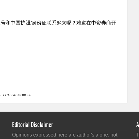
Editorial Disclaimer
A
Opinions expressed here are author's alone, not
T