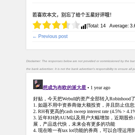
若喜欢本文，别忘了给个五星好评哦！
[Total:
14
Average:
3.
← Previous post
Disclaimer: The responses below are not provided or commissioned by the ba
the bank advertiser. It is not the bank advertiser's responsibility to ensure al