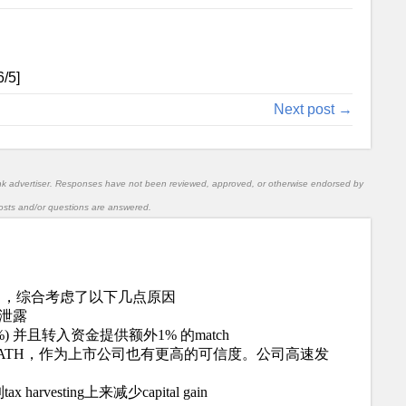
6
/5]
Next post →
nk advertiser. Responses have not been reviewed, approved, or otherwise endorsed by
l posts and/or questions are answered.