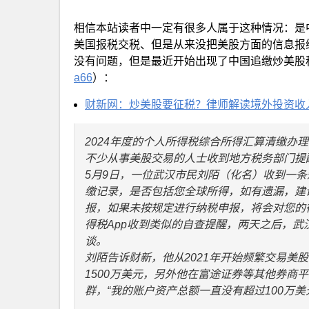
相信本站读者中一定有很多人属于这种情况：是
美国报税交税、但是从来没把美股方面的信息报
没有问题，但是最近开始出现了中国追缴炒美股税
a66
）：
财新网：炒美股要征税？律师解读境外投资收
2024年度的个人所得税综合所得汇算清缴办理
不少从事美股交易的人士收到地方税务部门提
5月9日，一位武汉市民刘陌（化名）收到一条
缴记录，是否包括您全球所得，如有遗漏，建议
报，如果未按规定进行纳税申报，将会对您的征
得税App收到类似的自查提醒，两天之后，
谈。
刘陌告诉财新，他从2021年开始频繁交易美
1500万美元，另外他在富途证券等其他券商
群，“我的账户资产总额一直没有超过100万