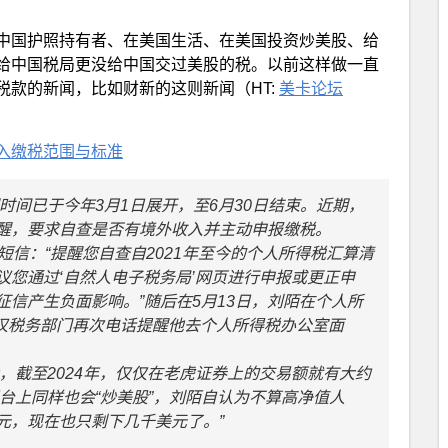
中国护照持有者、在美国生活、在美国投资炒美股、给
给中国税局更没给中国交过美股的税。以前这样做一直
款的新闻，比如财新的这则新闻（HT:
美卡论坛
入缴税范围与标准
时间已于今年3月1日展开，至6月30日结束。近期，
醒，要求自查是否有境外收入并主动申报缴税。
短信：“提醒您自查自2021年至今的个人所得税汇算清
您通过‘自然人电子税务局’网页进行申报或更正申
信产生负面影响。”随后在5月13日，刘陌在个人所
武汉税务部门再次电话提醒他去个人所得税办公室面
股，截至2024年，仅仅在老虎证券上的交易额就有大约
平台上同样也会“炒美股”，刘陌自认为不算高净值人
美元，现在也只剩下几千美元了。”