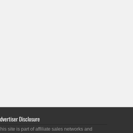
dvertiser Disclosure
his site is part of affiliate sales networks and