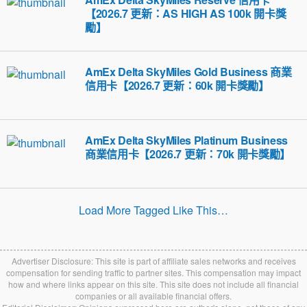
【2026.7 更新：AS HIGH AS 100k 開卡獎
勵】
AmEx Delta SkyMiles Gold Business 商業
信用卡【2026.7 更新：60k 開卡獎勵】
AmEx Delta SkyMiles Platinum Business
商業信用卡【2026.7 更新：70k 開卡獎勵】
Load More Tagged Like This…
Advertiser Disclosure: This site is part of affiliate sales networks and receives
compensation for sending traffic to partner sites. This compensation may impact
how and where links appear on this site. This site does not include all financial
companies or all available financial offers.