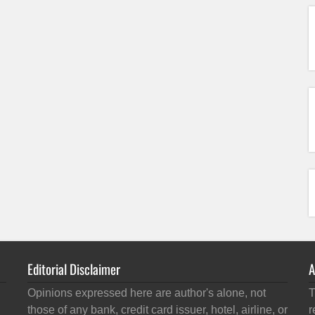
Editorial Disclaimer
A
Opinions expressed here are author's alone, not
T
those of any bank, credit card issuer, hotel, airline, or
r