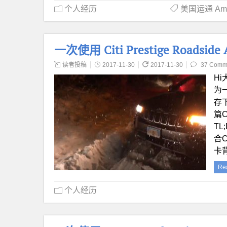
个人经历
美国运通 Ameri
一次使用 Citi Prestige Roadside
读者投稿
2017-11-30
2017-11-30
37 Comm
H
为
存
篇C
T
合C
卡背
Re
个人经历