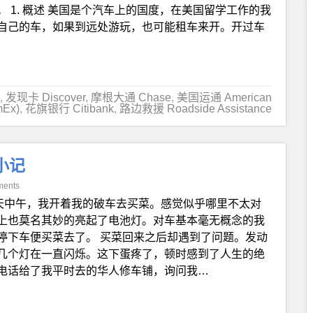
 1. 概述 美国是个汽车上的国度，在美国留学工作的我
自己的车，如果到远处游玩，也可能租车来开。开过车
,
发现卡 Discover
,
摩根大通 Chase
,
美国运通 American
mEx)
,
花旗银行 Citibank
,
路边救援 Roadside Assistance
历小记
ments
天中午，我开着我的破车去买菜。感觉似乎哪里不太对
上也莫名其妙的亮起了电池灯。对车基本毫无概念的我
停下车便买菜去了。 买菜回来之后却遇到了问题。发动
几个灯在一直闪烁。这下蛋疼了，顿时感到了人生的绝
电话给了我平时去的华人修车铺，询问我…