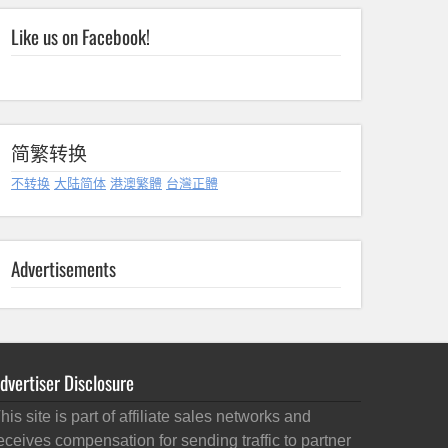
Like us on Facebook!
简繁转换
不转换
大陆简体
港澳繁體
台灣正體
Advertisements
dvertiser Disclosure
his site is part of affiliate sales networks and
eceives compensation for sending traffic to partner