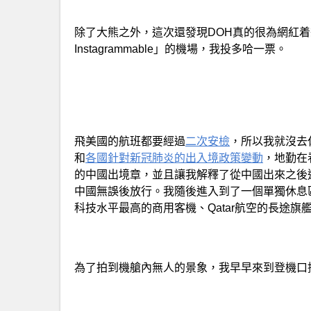
除了大熊之外，這次還發現DOH真的很為網紅着
Instagrammable」的機場，我投多哈一票。
飛美國的航班都要經過
二次安檢
，所以我就沒去
和
各國針對新冠肺炎的出入境政策變動
，地勤在
的中國出境章，並且讓我解釋了從中國出來之後
中國無誤後放行。我隨後進入到了一個單獨休息
科技水平最高的商用客機、Qatar航空的長途旗艦A
為了拍到機艙內無人的景象，我早早來到登機口