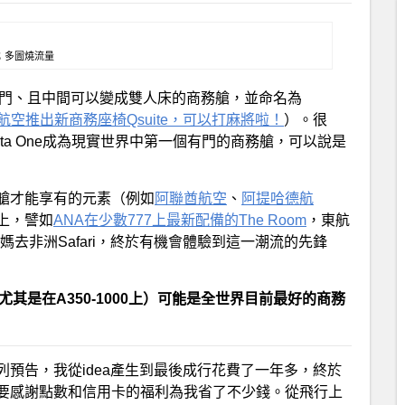
 P；多圖燒流量
出了帶門、且中間可以變成雙人床的商務艙，並命名為
航空推出新商務座椅Qsuite，可以打麻將啦！
）。很
elta One成為現實世界中第一個有門的商務艙，可以說是
艙才能享有的元素（例如
阿聯酋航空
、
阿提哈德航
上，譬如
ANA在少數777上最新配備的The Room
，東航
。這次帶我媽去非洲Safari，終於有機會體驗到這一潮流的先鋒
（尤其是在A350-1000上）可能是全世界目前最好的商務
預告，我從idea產生到最後成行花費了一年多，終於
要感謝點數和信用卡的福利為我省了不少錢。從飛行上