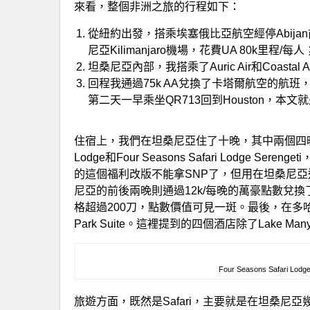
來看，整個非洲之旅的行程如下：
從紐約出發，搭乘埃塞俄比亞航空經停Abijan
尼亞Kilimanjaro機場，花費UA 80k里程/每人
坦桑尼亞內部，我搭乘了Auric Air和Coasta
回程我通過75k AA兌換了卡塔爾航空的航班，從Kil
第二天一早乘坐QR713回到Houston，本
住宿上，我們在坦桑尼亞住了十晚，其中兩個四晚連着住，分
Lodge和Four Seasons Safari Lodge Sereng
的這個福利改版不能拿SNP了，但用在坦桑尼
尼亞的前後兩晚則通過12k/每晚的萬豪點數兌換了Four 
格超過200刀，點數價值可見一斑。最後，在多哈轉機
Park Suite。這裡提到的四個酒店除了Lake Manyar
Four Seasons Safari Lodg
旅遊方面，既然是Safari，主要就是在坦桑