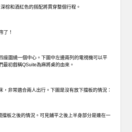
識，深棕和酒紅色的搭配將貫穿整個行程。
眼帘了！
一是四座圍繞一個中心。下圖中左邊兩列的電視機可以平
初戲稱QSuite為麻將桌的由來。
床，非常適合兩人出行。下圖是沒有放下擋板的情況：
下中間擋板之後的情況。可見鋪平之後上半身部分是連在一