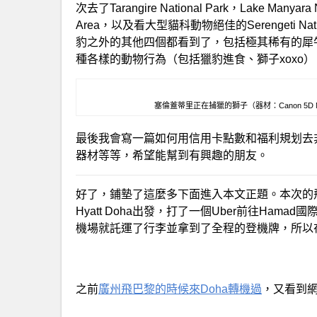
次去了Tarangire National Park，Lake Manyara Na
Area，以及看大型貓科動物絕佳的Serengeti Nat
豹之外的其他四個都看到了，包括極其稀有的犀
種各樣的動物行為（包括獵豹進食、獅子xoxo
塞倫蓋蒂里正在捕獵的獅子（器材：Canon 5D Mark IV+
最後我會寫一篇如何用信用卡點數和福利規划去非
器材等等，希望能幫到有興趣的朋友。
好了，鋪墊了這麼多下面進入本文正題。本次的飛
Hyatt Doha出發，打了一個Uber前往Hamad
機場就託運了行李並拿到了全程的登機牌，所以
之前
廣州飛巴黎的時候來Doha轉機過
，又看到