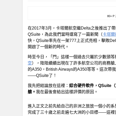
80+
在2017年3月，卡塔爾航空繼Delta之後推
QSuite，為此我們當時還寫了一篇新聞（
卡塔爾
快，QSuite率先在一架777上正式亮相，擊敗D
開啟了一個新的時代。
時至今日，「門」這樣一個過去只屬於少數頭等
空
），陸陸續續出現在了許多航空公司的商務艙
的A350，British Airways的A350等等
——QSuite了！
我先把結論放在這裡：
綜合硬件軟件，QSuite
艙。
我在最後會給出這樣評價的原因。
進入正文之前先給自己的非洲之旅放一個小的系列
完成了三十歲之前走遍七大洲的小目標——這裡