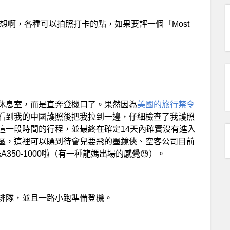
想啊，各種可以拍照打卡的點，如果要評一個「Most
休息室，而是直奔登機口了。果然因為
美國的旅行禁令
看到我的中國護照後把我拉到一邊，仔細檢查了我護照
這一段時間的行程，並最終在確定14天內確實沒有進入
區，這裡可以瞟到待會兒要飛的墨鏡俠、空客公司目前
350-1000啦（有一種龍媽出場的感覺😓）。
排隊，並且一路小跑準備登機。