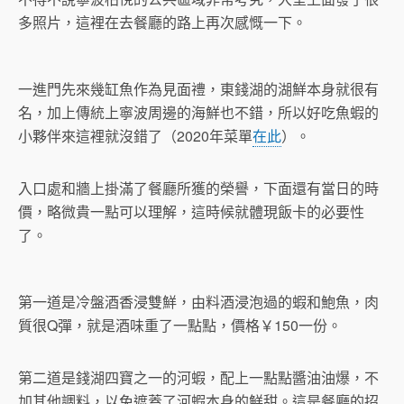
多照片，這裡在去餐廳的路上再次感慨一下。
一進門先來幾缸魚作為見面禮，東錢湖的湖鮮本身就很有
名，加上傳統上寧波周邊的海鮮也不錯，所以好吃魚蝦的
小夥伴來這裡就沒錯了（2020年菜單
在此
）。
入口處和牆上掛滿了餐廳所獲的榮譽，下面還有當日的時
價，略微貴一點可以理解，這時候就體現飯卡的必要性
了。
第一道是冷盤酒香浸雙鮮，由料酒浸泡過的蝦和鮑魚，肉
質很Q彈，就是酒味重了一點點，價格￥150一份。
第二道是錢湖四寶之一的河蝦，配上一點點醬油油爆，不
加其他調料，以免遮蓋了河蝦本身的鮮甜。這是餐廳的招