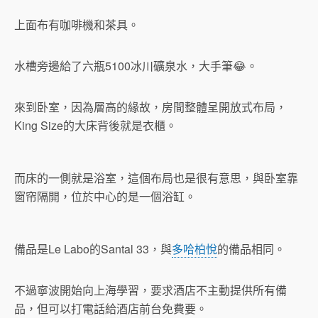
上面布有咖啡機和茶具。
水槽旁邊給了六瓶5100冰川礦泉水，大手筆😂。
來到卧室，因為層高的緣故，房間整體呈開放式布局，
King Size的大床背後就是衣櫃。
而床的一側就是浴室，這個布局也是很有意思，與卧室靠
窗帘隔開，位於中心的是一個浴缸。
備品是Le Labo的Santal 33，與
多哈柏悅
的備品相同。
不過寧波開始向上海學習，要求酒店不主動提供所有備
品，但可以打電話給酒店前台免費要。