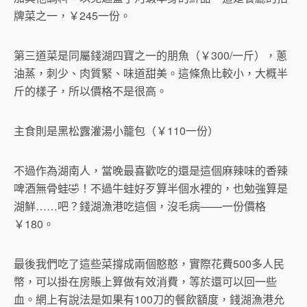
牌菜之一，￥245一份。
第三道菜是同屬錢湖四寶之一的朋魚（￥300/一斤），蔥
油蒸，刺少、肉質緊、味道甜美。這條魚比較小，大概半
斤的樣子，所以價格不是很高。
主食則是黑松露灌湯小籠包（￥110一份）
不過作為湖南人，當晚最喜歡吃的還是這個麻辣味的香辣
啤酒無骨蛙🤣！不過牛蛙好歹算半個水裡的，也勉強算是
湖鮮……吧？錢湖漁港吃這個，沒毛病——一份價格
￥180。
最後我們吃了這些菜撐成兩個憨憨，實際花費500多人民
幣，可以掛在房賬上算做有效消費，等於還可以回一些
血。網上有說法是如果有100刀的餐飲額度，錢湖漁港允