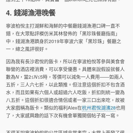
4. 錢湖漁港晚餐
寧波柏悅主打湖鮮和海鮮的中餐廳錢湖漁港口碑一直不
錯，在大眾點評模仿米其林發佈的「黑珍珠餐廳指南」
中，錢湖漁港躋身於2019年寧波六家「黑珍珠」餐廳之
一，總之風評很好。
因為我有長沙君悅的飯卡，所以在寧波柏悅等參與美食會
聯營的酒店裡消費，可以享受優惠。具體來說假設就餐人
數為
N
，當2≤
N
≤5時，等價可以減免一人費用——如兩人
五折，三人六七折，以此類推。但注意這個折扣不包含酒
水，而且如果有六個人或超過六人吃飯，折扣則統一變為
八五折。這個折扣很適合情侶或者一家三口出來吃，故被
大家戲稱為飯卡。類似的福利Alex在
杭州君悅湖濱28
也用
了，大家感興趣的話下次有機會單獨開個帖子寫一寫。
不得不說寧波柏悅的公共區域非常考究，大堂上面發了很