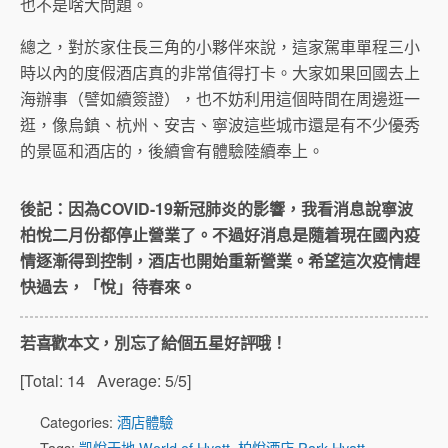
也不是啥大問題。
總之，對於家住長三角的小夥伴來說，這家駕車單程三小
時以內的度假酒店真的非常值得打卡。大家如果回國去上
海辦事（譬如續簽證），也不妨利用這個時間在周邊逛一
逛，像烏鎮、杭州、安吉、寧波這些城市還是有不少優秀
的景區和酒店的，後續會有體驗陸續奉上。
後記：因為COVID-19新冠肺炎的影響，我看消息說寧波
柏悅二月份都停止營業了。不過好消息是隨着現在國內疫
情逐漸得到控制，酒店也開始重新營業。希望這次疫情趕
快過去，「悅」待春來。
若喜歡本文，別忘了給個五星好評哦！
[Total:
14
Average:
5
/5]
Categories:
酒店體驗
Tags:
凱悅天地 World of Hyatt
,
柏悅酒店 Park Hyatt