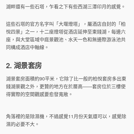
湖畔還有一些石塔，乍看之下有些西湖三潭印月的感覺。
這些石塔的官方名字叫「大堰燈塔」，屬酒店自封的「柏
悅四景」之一，十二座燈塔從酒店延伸至東錢湖，每邊六
座，與大堂區域中庭景觀池、水天一色和無邊際游泳池共
同構成酒店中軸線。
2. 湖景套房
湖景套房面積約90平米，它除了比一般的柏悅套房多出東
錢湖景觀之外，更贊的地方在於層高——套房位於三樓使
得實際的空間觀感要愈發寬敞。
角落裡的是除濕機，不過感覺11月份天氣還可以，感覺除
濕的必要不大。