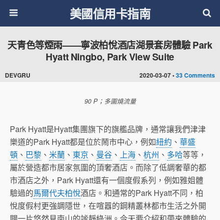
美國信用卡指南
天青色等煙雨——寧波柏悅酒店湖景套房體驗 Park
Hyatt Ningbo, Park View Suite
DEVGRU
2020-03-07 •
33 Comments
90 P；多圖燒流量
Park Hyatt是Hyatt集團旗下的旗艦品牌，通常讓我們津津
樂道的Park Hyatt都是位於鬧市中心，例如
紐約
、
華盛
頓
、
巴黎
、
米蘭
、
東京
、
曼谷
、
上海
、
杭州
、
多哈
等等，
屬於營造都市居家氛圍的頂奢酒店。而除了低調奢華的都
市酒店之外，Park Hyatt還有一個度假系列，例如雅姐體
驗過的
馬爾代夫柏悅
酒店。和通常的Park Hyatt不同，柏
悅度假村更強調隱世，在喧囂的鋼精叢林都市生活之外開
闢一片悠然見南山的謐靜綠洲。今天要介紹和帶來體驗的