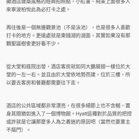
顯酒店建築風格的經典拍照點，小紅書、飛茶上面很多人
來寧波柏悅此為必打卡之處。
再往後是一個無邊觀景池（不是泳池），也是很多人喜歡
打卡的地方。更遠處就是東錢湖的湖面，其實如果沒有那
顆聖誕樹會更好看不少。
從大堂和庭院出發，酒店客房就如同大鵬展翅一樣位於大
堂的一左一右。並且由於大堂依地勢而建，位於三樓，所
以要去客房和餐廳都需要往下走。
酒店的公共區域都非常漂亮，在很多細節上也不含糊，置
身其間猶如進入了一個博物館。Hyatt這種對於品質的把控
或許就是它讓那麼多人為之着迷的原因吧（當然也要業主
不摳門）。