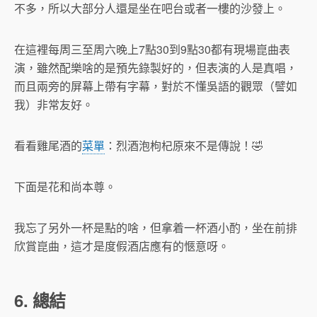
不多，所以大部分人還是坐在吧台或者一樓的沙發上。
在這裡每周三至周六晚上7點30到9點30都有現場崑曲表
演，雖然配樂啥的是預先錄製好的，但表演的人是真唱，
而且兩旁的屏幕上帶有字幕，對於不懂吳語的觀眾（譬如
我）非常友好。
看看雞尾酒的
菜單
：烈酒泡枸杞原來不是傳說！🤣
下面是花和尚本尊。
我忘了另外一杯是點的啥，但拿着一杯酒小酌，坐在前排
欣賞崑曲，這才是度假酒店應有的愜意呀。
6. 總結