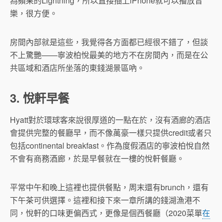
為蘋果的Lightning，所以直接插上iPhone就可以播放音
樂，很方便。
房間內部就是這些，我覺得各方面都已經很不錯了，但談
不上驚艷——寧波柏悅最美的地方不在房間內，而是在公
共區域和酒店所坐落的東錢湖景區吶。
3. 悅軒早餐
Hyatt對於環球客來說很厚道的一點在於，沒有酒廊的酒店
會提供完整的餐廳早，而不像萬豪一樣只提供credit或者只
包括continental breakfast。作為度假酒店的寧波柏悅自然
不會有商務酒廊，於是早餐就在一樓的悅軒餐廳。
平常中午和晚上這裡也提供餐點，周末還有brunch，還有
下午茶可供選擇。這裡和接下來一章所講的錢湖漁港不
同，悅軒的口味更偏西式，更像是個西餐廳（2020菜單
在