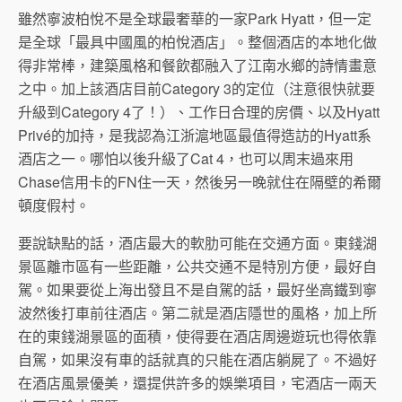
雖然寧波柏悅不是全球最奢華的一家Park Hyatt，但一定
是全球「最具中國風的柏悅酒店」。整個酒店的本地化做
得非常棒，建築風格和餐飲都融入了江南水鄉的詩情畫意
之中。加上該酒店目前Category 3的定位（注意很快就要
升級到Category 4了！）、工作日合理的房價、以及Hyatt
Privé的加持，是我認為江浙滬地區最值得造訪的Hyatt系
酒店之一。哪怕以後升級了Cat 4，也可以周末過來用
Chase信用卡的FN住一天，然後另一晚就住在隔壁的希爾
頓度假村。
要說缺點的話，酒店最大的軟肋可能在交通方面。東錢湖
景區離市區有一些距離，公共交通不是特別方便，最好自
駕。如果要從上海出發且不是自駕的話，最好坐高鐵到寧
波然後打車前往酒店。第二就是酒店隱世的風格，加上所
在的東錢湖景區的面積，使得要在酒店周邊遊玩也得依靠
自駕，如果沒有車的話就真的只能在酒店躺屍了。不過好
在酒店風景優美，還提供許多的娛樂項目，宅酒店一兩天