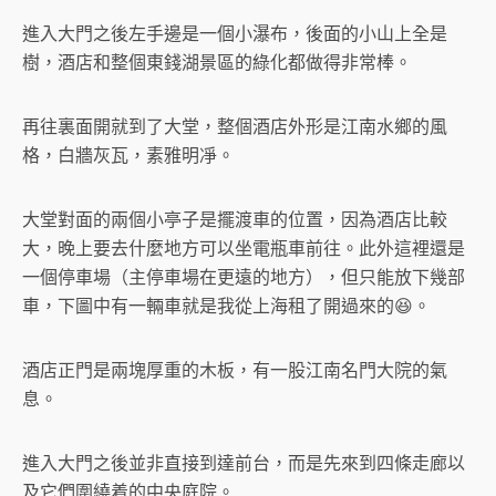
進入大門之後左手邊是一個小瀑布，後面的小山上全是
樹，酒店和整個東錢湖景區的綠化都做得非常棒。
再往裏面開就到了大堂，整個酒店外形是江南水鄉的風
格，白牆灰瓦，素雅明凈。
大堂對面的兩個小亭子是擺渡車的位置，因為酒店比較
大，晚上要去什麼地方可以坐電瓶車前往。此外這裡還是
一個停車場（主停車場在更遠的地方），但只能放下幾部
車，下圖中有一輛車就是我從上海租了開過來的😆。
酒店正門是兩塊厚重的木板，有一股江南名門大院的氣
息。
進入大門之後並非直接到達前台，而是先來到四條走廊以
及它們圍繞着的中央庭院。