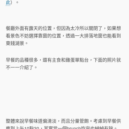
此
）。
餐廳外面有露天的位置，但因為太冷所以關閉了，如果想
看景色不妨選擇靠窗的位置，透過一大排落地窗也能看到
東錢湖景。
早餐的品種很多，還有主食和雞蛋單點台，下面的照片就
不一一介紹了。
整體來說早餐味道偏清淡，而且分量管飽。考慮到早餐供
應到上午10點30，其實當一個brunch吃完也綽綽有餘。