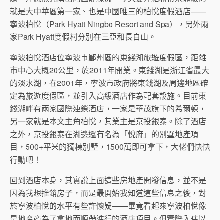
就是大中華區第一家、也是中國唯三的柏悅度假酒店——
寧波柏悅（Park Hyatt Ningbo Resort and Spa），另外兩
家Park Hyatt度假村分別在三亞和長白山。
寧波柏悅酒店位寧波市鄞州區的東錢湖旅遊度假區，距離
市中心大概20公里，於2011年開業。東錢湖是浙江省最大
的淡水湖，在2001年，寧波市政府將東錢湖及周邊地區確
定為旅遊度假區，並引入高級酒店作為配套設施。目前東
錢湖畔有兩家國際連鎖酒店，一家是華茂旗下的希爾頓，
另一家就是本文主角柏悅，其業主是京投銀泰。除了酒店
之外，京投銀泰在湖邊還有名為「悅府」的別墅地產項
目，500+平米的獨棟別墅，1500萬即可拿下，大佬們快快
行動吧！
回到酒店本身，其實說上面這些房地產開發信息，並不是
因為我想推銷房子，而是最開始我知道這些信息之後，對
於寧波柏悅的水平有些許懷疑——畢竟看起來寧波柏悅像
是地產商為了拿地而順帶進行的酒店項目。但實際入住以