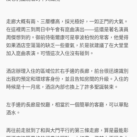
走廊大概有兩、三層樓高，採光極好，一如正門的大氣。
在這裡周三到周日中午會有崑曲演出——這還是著名演員
周傑想到的。御前侍衛爾康可是寧波柏悅的常客，他覺得
如果酒店空蕩蕩的缺乏一些靈氣，於是就建議了在大堂里
加入崑曲表演。可惜這次入住沒有碰到。
酒店辦理入住的區域位於右手邊的長廊，前台很迅速識別
出我的預定和環球客身份，並且告知房間的升級。入住的
時候是十一月底，酒店內部也換上了許多聖誕裝束。
左手邊的長廊是悅廳，相當於一個簡單的客廳，可以單點
酒水。
再往前走就到了和與大門平行的第三條走廊，算是最能彰