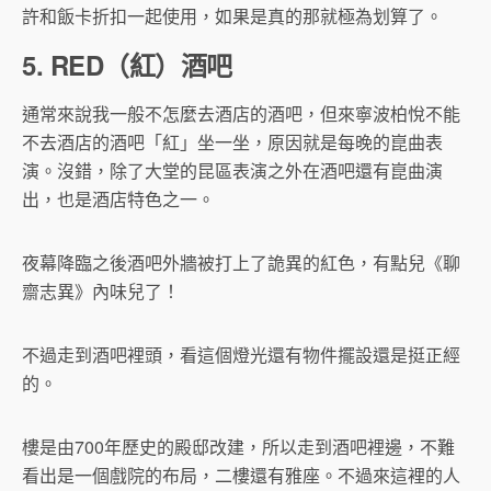
許和飯卡折扣一起使用，如果是真的那就極為划算了。
5. RED（紅）酒吧
通常來說我一般不怎麼去酒店的酒吧，但來寧波柏悅不能
不去酒店的酒吧「紅」坐一坐，原因就是每晚的崑曲表
演。沒錯，除了大堂的昆區表演之外在酒吧還有崑曲演
出，也是酒店特色之一。
夜幕降臨之後酒吧外牆被打上了詭異的紅色，有點兒《聊
齋志異》內味兒了！
不過走到酒吧裡頭，看這個燈光還有物件擺設還是挺正經
的。
樓是由700年歷史的殿邸改建，所以走到酒吧裡邊，不難
看出是一個戲院的布局，二樓還有雅座。不過來這裡的人