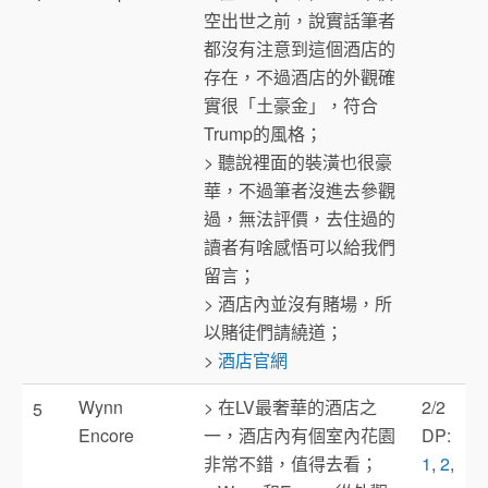
空出世之前，說實話筆者
都沒有注意到這個酒店的
存在，不過酒店的外觀確
實很「土豪金」，符合
Trump的風格；
> 聽說裡面的裝潢也很豪
華，不過筆者沒進去參觀
過，無法評價，去住過的
讀者有啥感悟可以給我們
留言；
> 酒店內並沒有賭場，所
以賭徒們請繞道；
>
酒店官網
Wynn
> 在LV最奢華的酒店之
2/2
5
Encore
一，酒店內有個室內花園
DP:
非常不錯，值得去看；
1
,
2
,