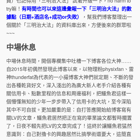
員）也記得用「三明治大法」 試著升級一下，no harm to
try嘛！
有時間也可以來這邊彙報一下「三明治大法」的數
據點（日期+酒店名+成功or失敗）
，幫我們博客整理出一
個關於「三明治大法」的資料庫出來，方便後來的群眾啦
~~~
中場休息
中場休息時間，開個專欄集中吐槽一下博客各位大神……
自2015年初偶然發現此博客以來，以物理粉physixfan、雷
神thunderfat為代表的一小撮博客大神們就定期、不斷的發
出各種乾貨好文，深入淺出的為廣大新人老手介紹各種有
關信用卡、點數里程的信息和周邊福利，把鱷魚君這樣一
個懵懂無知的少年一步步帶入了信用卡的大坑，至今深陷
其中不可自拔。更加嚴重的是：自打答應開始給博客寫有
關LV的文章，鱷魚君居然把正在寫的畢業論文都暫時擱置
了，日夜不輟先把LV的文章完成了！這終於讓鱷魚君猛然
意識到：自己對擼卡的興趣居然比搞學術還要大，這簡直