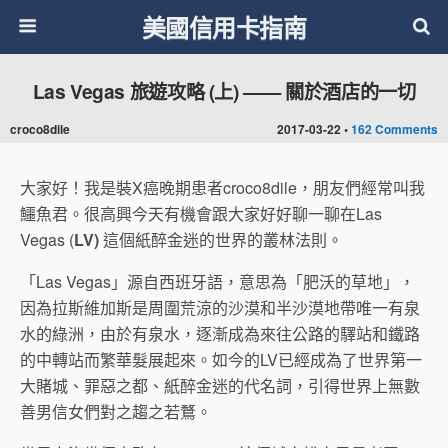
美國信用卡指南
Las Vegas 旅遊攻略 (上) —— 關於酒店的一切
croco8dile
2017-03-22 •
162 Comments
大家好！我是裝X癌晚期患者croco8dile，朋友們經常叫我
鱷魚君。很高興今天有機會跟大家好好聊一聊在Las
Vegas (
LV)
這個紙醉金迷的世界的叢林法則。
「Las Vegas」源自西班牙語，意思為「肥沃的草地」，
因為拉斯維加斯是周圍荒涼的沙漠和半沙漠地帶唯一有泉
水的綠洲，由於有泉水，逐漸成為來往公路的驛站和鐵路
的中轉站而繁華髮展起來。如今的LV已經成為了世界第一
大賭城、罪惡之都、紙醉金迷的代名詞，引得世界上無數
善男信女們對之趨之若鶩。