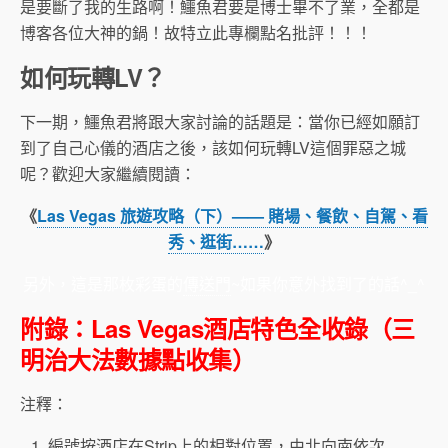
是要斷了我的生路啊！鱷魚君要是博士畢不了業，全都是
博客各位大神的鍋！故特立此專欄點名批評！！！
如何玩轉LV？
下一期，鱷魚君將跟大家討論的話題是：當你已經如願訂
到了自己心儀的酒店之後，該如何玩轉LV這個罪惡之城
呢？歡迎大家繼續閱讀：
《
Las Vegas 旅遊攻略（下）—— 賭場、餐飲、自駕、看
秀、逛街……
》
另外，這是那枚彩蛋的
傳送門
~如果你意外找到了的話^_^
附錄：Las Vegas酒店特色全收錄（三
明治大法數據點收集）
注釋：
編號按酒店在Strip上的相對位置，由北向南依次