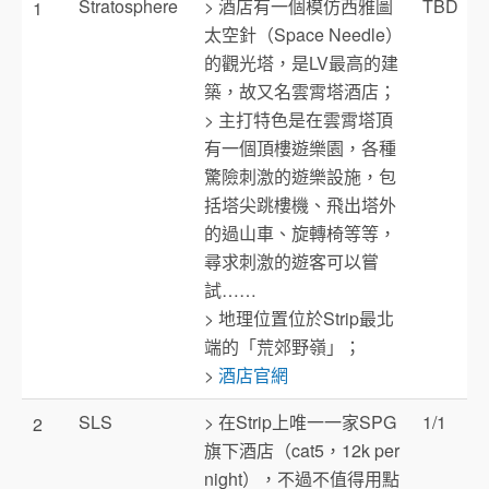
Stratosphere
> 酒店有一個模仿西雅圖
TBD
1
太空針（Space Needle）
的觀光塔，是LV最高的建
築，故又名雲霄塔酒店；
> 主打特色是在雲霄塔頂
有一個頂樓遊樂園，各種
驚險刺激的遊樂設施，包
括塔尖跳樓機、飛出塔外
的過山車、旋轉椅等等，
尋求刺激的遊客可以嘗
試……
> 地理位置位於Strip最北
端的「荒郊野嶺」；
>
酒店官網
SLS
> 在Strip上唯一一家SPG
1/1
2
旗下酒店（cat5，12k per
night），不過不值得用點