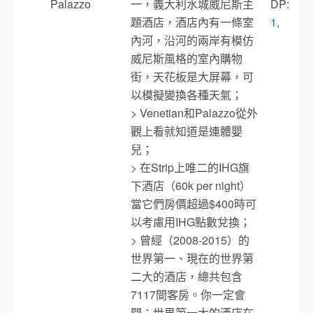
Palazzo
一，義大利水城威尼斯主
DP:
題酒店，酒店內有一條室
1
,
內河，沿河的兩岸有模仿
威尼斯風格的室內購物
街，天花板是大屏幕，可
以模擬變換各種天氣；
> Venetian和Palazzo從外
觀上看就知道是連體嬰
兒；
> 在Strip上唯二的IHG旗
下酒店（60k per night）
當它們房價超過$400時可
以考慮用IHG點數兌換；
> 曾經（2008-2015）的
世界第一、現在的世界第
二大的酒店，總共包含
7117間客房。你一定會
問：世界第一大的酒店在