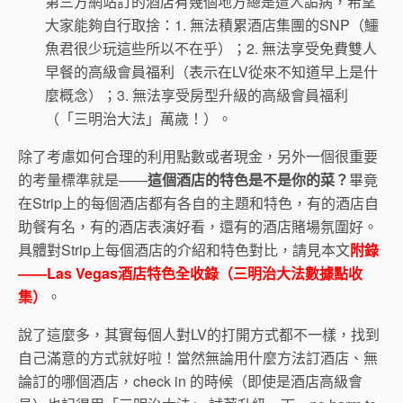
第三方網站訂的酒店有幾個地方總是遭人詬病，希望
大家能夠自行取捨：1. 無法積累酒店集團的SNP（鱷
魚君很少玩這些所以不在乎）；2. 無法享受免費雙人
早餐的高級會員福利（表示在LV從來不知道早上是什
麼概念）；3. 無法享受房型升級的高級會員福利
（「三明治大法」萬歲！）。
除了考慮如何合理的利用點數或者現金，另外一個很重要
的考量標準就是——
這個酒店的特色是不是你的菜？
畢竟
在Strip上的每個酒店都有各自的主題和特色，有的酒店自
助餐有名，有的酒店表演好看，還有的酒店賭場氛圍好。
具體對Strip上每個酒店的介紹和特色對比，請見本文
附錄
——Las Vegas酒店特色全收錄（三明治大法數據點收
集）
。
說了這麼多，其實每個人對LV的打開方式都不一樣，找到
自己滿意的方式就好啦！當然無論用什麼方法訂酒店、無
論訂的哪個酒店，check in 的時候（即使是酒店高級會