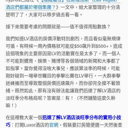
酒店們都屬於哪個集團？
》一文中，給大家整理的十分清
楚明了了，大家可以移步過去看一看。
接下來需要考慮的問題就是——值不值得用點數換？
我們知道LV酒店的房價浮動特別劇烈，而且看似毫無規律
可循，有時候一周內價格就可能從$50飆升到$500+。造成
這個現象的主要原因是LV的活動實在是太多了，而一個人
不可能對體育、娛樂、賭博等各個領域的新聞和大事都了
如指掌。當你覺得沒啥大事兒、應該算淡季的時候，可能
剛好碰到一場舉世矚目的拳擊比賽在LV舉行，一大群拳擊
迷蜂擁而至導致整個房價迅速飆升，而你卻完全摸不著頭
緒。既然如此，那有沒有辦法能讓我們迅速了解LV酒店的
淡旺季分布格局呢？答案是：有！（不然鋪墊這麼久幹
嘛！）
在這裡教大家一個
迅速了解LV酒店淡旺季分布的
實用小技
巧
：打開Luxor酒店的
官網
，假裝要訂房隨便選一天然後查