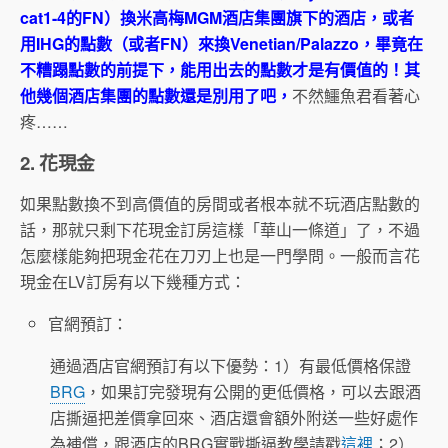
cat1-4的FN）換米高梅MGM酒店集團旗下的酒店，或者
用IHG的點數（或者FN）來換Venetian/Palazzo，畢竟在
不糟蹋點數的前提下，能用出去的點數才是有價值的！其
他幾個酒店集團的點數還是別用了吧，
不然鱷魚君看著心
疼……
2. 花現金
如果點數換不到高價值的房間或者根本就不玩酒店點數的
話，那就只剩下花現金訂房這樣「華山一條道」了，不過
怎麼樣能夠把現金花在刀刃上也是一門學問。一般而言花
現金在LV訂房有以下幾種方式：
官網預訂：
通過酒店官網預訂有以下優勢：1）有最低價格保證
BRG
，如果訂完發現有公開的更低價格，可以去跟酒
店撕逼把差價拿回來、酒店還會額外附送一些好處作
為補償，跟酒店的BRG實戰撕逼教學請戳
這裡
；2）