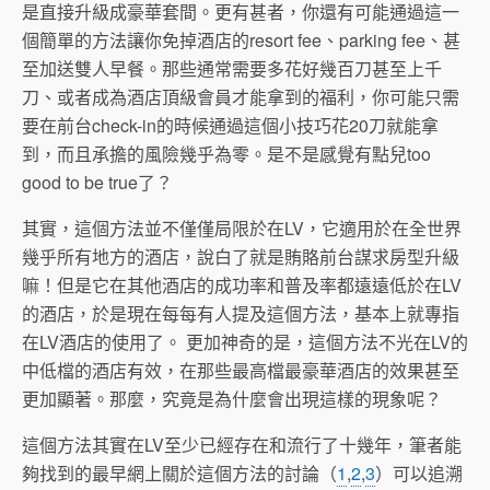
是直接升級成豪華套間。更有甚者，你還有可能通過這一
個簡單的方法讓你免掉酒店的resort fee、parking fee、甚
至加送雙人早餐。那些通常需要多花好幾百刀甚至上千
刀、或者成為酒店頂級會員才能拿到的福利，你可能只需
要在前台check-in的時候通過這個小技巧花20刀就能拿
到，而且承擔的風險幾乎為零。是不是感覺有點兒too
good to be true了？
其實，這個方法並不僅僅局限於在LV，它適用於在全世界
幾乎所有地方的酒店，說白了就是賄賂前台謀求房型升級
嘛！但是它在其他酒店的成功率和普及率都遠遠低於在LV
的酒店，於是現在每每有人提及這個方法，基本上就專指
在LV酒店的使用了。 更加神奇的是，這個方法不光在LV的
中低檔的酒店有效，在那些最高檔最豪華酒店的效果甚至
更加顯著。那麼，究竟是為什麼會出現這樣的現象呢？
這個方法其實在LV至少已經存在和流行了十幾年，筆者能
夠找到的最早網上關於這個方法的討論（
1
,
2
,
3
）可以追溯