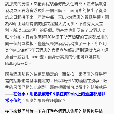
詢那天的房價，然後再假裝要修改入住時間，這時候就會
發現頁面右方會浮現出一個日曆，上面清晰的標出了從查
詢之日起接下來一年當中每一天Luxor酒店的最低房價。因
為Strip上酒店房價的漲跌趨勢大約同步、不會有太大差
別，所以Luxor酒店的房價走勢基本也能反映了LV酒店淡
旺季分布。其實米高梅MGM旗下所有酒店的官網都是用的
同一個網頁模板，僅僅只是把酒店名稱換了一下，所以用
其他MGM旗下任意酒店的官網查詢都能得到類似信息。鱷
魚君一般就用Luxor查，而身份高貴的你也可以選擇用
Bellagio來查。
因為酒店點數的估值是穩定的，而兌換一家酒店的客房所
需的點數也是基本穩定的，所以既然LV的酒店在淡季、旺
季的房價浮動如此劇烈，那麼很顯然可以得出的結論就是
——
在淡季，用點數或者FN換任何Strip上的酒店都是非
常不值的。
那麼如果是在旺季呢？
接下來我們討論一下在旺季各個酒店集團的點數換房情