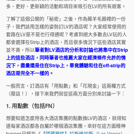
多、更好、更新穎的活動和項目來吸引在LV的所有遊客。
了解了這個公開的「秘密」之後，作為薅羊毛圈裡的一份
子，我們該用怎樣的姿勢訂LV的酒店呢？大家經常使用的
套路在LV是不是也行得通呢？考慮到絕大多數去LV玩的人
都會選擇在Strip上的酒店，而且很多情況下這些酒店其實
並不貴，所以
筆者對LV酒店的分析和討論也將集中在Strip
上的這些酒店，同時筆者也推薦大家在經濟條件允許的情
況下，盡量還是住在Strip上，畢竟體驗和住在off-strip的
酒店是完全不一樣的。
一般而言，訂酒店有「用點數」和「花現金」這兩種方式
（廢話！），接下來我們就從這兩方面分別來討論一下：
1. 用點數（包括FN）
想要知道怎麼用各大酒店集團的點數換LV的酒店，就得知
道每家酒店都各自屬於哪個酒店集團，幸好在這方面睡神
hypnos已經在《
【隱藏屬性】拉斯維加斯（Las Vegas）