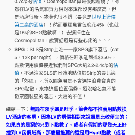
0.7c/p的
估值
，Cosmopolitan算是後起新銳了，雖
然在LV的名氣和實力相對來說都沒有那麼高，但
是酒店很新、裝潢也很不錯（畢竟是
世界上造價
第二高的酒店
）！然而要鱷魚君每晚花45k（也就
是15k的SPG點數啊！）去選擇住在
Cosmopolitan，說實話還是有些心疼的。。。
SPG
：SLS是Strip上唯一一家SPG旗下酒店（cat
5，12k per night），價格在旺季能到達$250+，
點數使用價值接近我們對SPG大約2.2-2.4c/p的
估
值
，不過這家SLS的具體地點位於Strip的最北邊
的「郊區」，所以鱷魚君是不會選擇浪費寶貴的
SPG點數，來換這個位置偏僻、還沒啥名氣不能
發票圈裝逼的酒店，大寫的不值！
總結一下：
無論在淡季還是旺季，筆者都不推薦用點數換
LV酒店的客房，因為LV的房價相對來說還是比較便宜的；
如果真的是窮的只剩下點數了、或者有假期的那幾天正好
撞到LV房價賊高，那麼最推薦的還是用Hyatt點數（或者