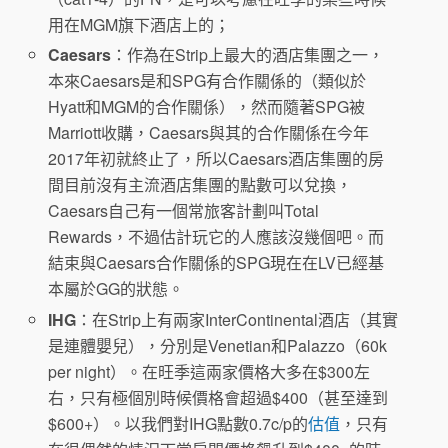
用在MGM旗下酒店上的；
Caesars
：作為在Strip上最大的酒店集團之一，
本來Caesars是和SPG有合作關係的（類似於
Hyatt和MGM的合作關係），然而隨著SPG被
Marriott收購，Caesars與其的合作關係在今年
2017年初就終止了，所以Caesars酒店集團的房
間目前沒有主流酒店集團的點數可以兌換，
Caesars自己有一個常旅客計劃叫Total
Rewards，不過估計玩它的人應該沒幾個吧。而
結束與Caesars合作關係的SPG現在在LV已經基
本屬於GG的狀態。
IHG
：在Strip上有兩家InterContinental酒店（其實
是連體嬰兒），分別是Venetian和Palazzo（60k
per night）。在旺季這兩家價格大多在$300左
右，只有極個別時候價格會超過$400（甚至達到
$600+）。以我們對IHG點數0.7c/p的
估值
，只有