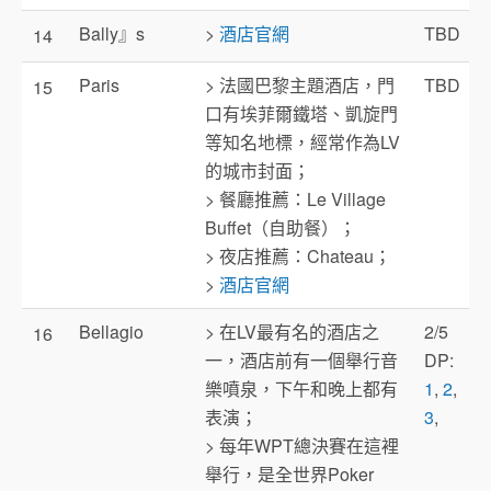
Bally』s
>
酒店官網
TBD
14
Paris
> 法國巴黎主題酒店，門
TBD
15
口有埃菲爾鐵塔、凱旋門
等知名地標，經常作為LV
的城市封面；
> 餐廳推薦：Le Village
Buffet（自助餐）；
> 夜店推薦：Chateau；
>
酒店官網
Bellagio
> 在LV最有名的酒店之
2/5
16
一，酒店前有一個舉行音
DP:
樂噴泉，下午和晚上都有
1
,
2
,
表演；
3
,
> 每年WPT總決賽在這裡
舉行，是全世界Poker