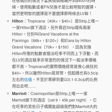
在很偶然的情況下當房間價格飆升到$400+的時
候，使用點數或者FN兌換才是比較明智的選擇，
當然更明智的選擇是不要選擇那時候去LV嘛！
Hilton
：Tropicana（40k+，$40+）是Strip上唯一
一家Hilton旗下酒店，另外靠近Strip還有兩家
Hilton，分別叫Grand Vacations at the
Flamingo（66k+，$120+）和Elara by Hilton
Grand Vacations（70k+，$150），因為兌換
Hilton所需的點數會隨淡旺季不同而上下浮動，而
在LV的酒店競爭非常激烈的情況下一般淡季價格
都不高，Tropicana的實際價格經常是喪心病狂的
$40+，所以雖然Hilton是冥幣，但起碼也有0.5c/p
左右的
估值
，不至於寒磣到要以0.1-0.3c/p的比例
用出去吧……
Marriott
：Cosmopolitan是Strip上唯一一家
Marriott旗下的酒店（cat 9，45k per night），它
在旺季的某些日子偶爾能超過我們對Marriott大約