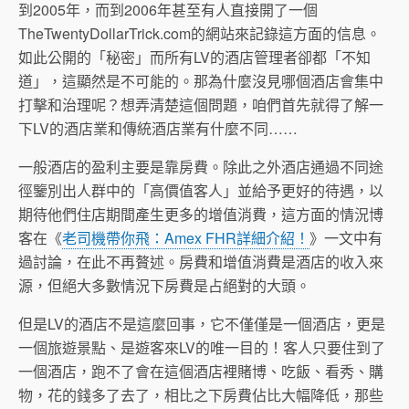
到2005年，而到2006年甚至有人直接開了一個
TheTwentyDollarTrick.com的網站來記錄這方面的信息。
如此公開的「秘密」而所有LV的酒店管理者卻都「不知
道」，這顯然是不可能的。那為什麼沒見哪個酒店會集中
打擊和治理呢？想弄清楚這個問題，咱們首先就得了解一
下LV的酒店業和傳統酒店業有什麼不同……
一般酒店的盈利主要是靠房費。除此之外酒店通過不同途
徑鑒別出人群中的「高價值客人」並給予更好的待遇，以
期待他們住店期間產生更多的增值消費，這方面的情況博
客在《
老司機帶你飛：Amex FHR詳細介紹！
》一文中有
過討論，在此不再贅述。房費和增值消費是酒店的收入來
源，但絕大多數情況下房費是占絕對的大頭。
但是LV的酒店不是這麼回事，它不僅僅是一個酒店，更是
一個旅遊景點、是遊客來LV的唯一目的！客人只要住到了
一個酒店，跑不了會在這個酒店裡賭博、吃飯、看秀、購
物，花的錢多了去了，相比之下房費佔比大幅降低，那些