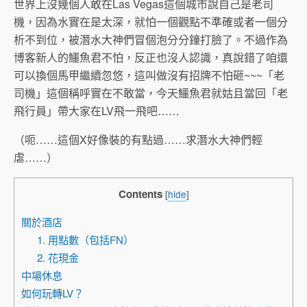
世界上沒幾個人敢在Las Vegas這個城市說自己是老司
機，因為水實在是太深，就怕一個觀點不準確或者一個分
析不到位，被潛水大神們冒個泡分分鐘打臉了。不過作為
博客新人的鱷魚君不怕，反正也沒人認識，真說錯了咱還
可以換個馬甲繼續忽悠，這叫做沒有招牌不怕砸~~~「老
司機」這個稱呼實在不敢當，今天鱷魚君就姑且當回「老
飛行員」帶大家在LV飛一飛吧……
（呃……這個X好像裝的有點過……求潛水大神們輕
虐……）
Contents
[
hide
]
關於酒店
1. 用點數（包括FN）
2. 花現金
中場休息
如何玩轉LV？