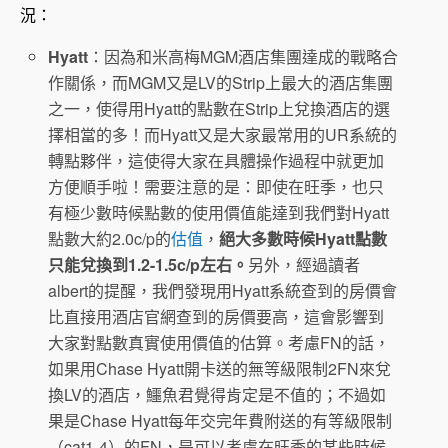
況：
Hyatt
：因為和米高梅MGM酒店集團達成的戰略合
作關係，而MGM又是LV的Strip上最大的酒店集團
之一，使得用Hyatt的點數在Strip上兌換酒店的選
擇相當的多！而Hyatt又是大家最常用的UR系統的
轉點夥伴，這使得大家在具體操作過程中就更加
方便順手啦！需要注意的是：即使在旺季，也只
有極少數時候點數的使用價值能達到我們對Hyatt
點數大約2.0c/p的
估值
，
絕大多數時候Hyatt點數
只能兌換到1.2-1.5c/p左右。
另外，經過讀者
albert的提醒，我們發現用Hyatt系統查到的房價會
比直接用酒店官網查到的房價要高，這會影響到
大家對點數真實使用價值的估算。考慮FN的話，
如果用Chase Hyatt開卡送的無等級限制2FN來兌
換LV的酒店，鱷魚君覺得肯定是不值的；不過如
果是Chase Hyatt每年交完年費附送的有等級限制
（cat1-4）的FN，是可以考慮在旺季的某些時候