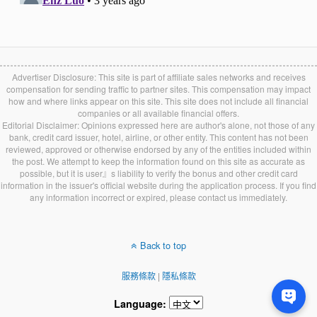
Advertiser Disclosure: This site is part of affiliate sales networks and receives
compensation for sending traffic to partner sites. This compensation may impact
how and where links appear on this site. This site does not include all financial
companies or all available financial offers.
Editorial Disclaimer: Opinions expressed here are author's alone, not those of any
bank, credit card issuer, hotel, airline, or other entity. This content has not been
reviewed, approved or otherwise endorsed by any of the entities included within
the post. We attempt to keep the information found on this site as accurate as
possible, but it is user』s liability to verify the bonus and other credit card
information in the issuer's official website during the application process. If you find
any information incorrect or expired, please contact us immediately.
Back to top
服務條款
|
隱私條款
Language: