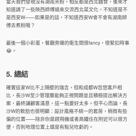
當天我們發現沒有湖南米粉，相反都是西北麵食，後來才
知道請了一些陝西師傅過來交流西北菜文化，不知道是不
是西安W——如果是的話，不知道西安W會不會有湖南師
傅去煮粉哦？
最後一個小彩蛋，餐廳旁邊的衛生間很fancy，很緊扣時事
😂。
5. 總結
確實這家W比不上隔壁的瑞吉，但和成都W忽悠客戶相
比，長沙W至少管理層能夠正視問題並且積極提出解決方
案，最終讓顧客滿意，這一點要好太多。但平心而論，長
沙W的軟肋也很明顯：設計風格不統一的套房，稍微有些
偏的位置——除非你是趕飛機或者高鐵住在附近可以很方
便，否則地理位置上還是有點兒吃虧的。