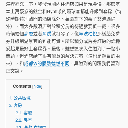
這裡補充一下，我發現國內住酒店如果是現金價，那麼基
本上萬豪系的鈦金和Hyatt系的環球客都能升級到套房（特
殊時期特別熱門的酒店除外、萬豪旗下的栗子艾迪遜除
外），而大多數酒店對於積分房的待遇就要低一截，很多
時候給個
高層
或者
角房
就打發了，像
寧波柏悅
那樣給免房
券升級到湖景套的難能可貴。所以積分或房券訂房的話穩
妥起見最好上套房券。最後，雖然這次入住碰到了一點小
問題，但酒店給了很有誠意的解決方案（這也是題目的由
來），和
成都W的體驗截然不同
，具碰到的問題我們留到
正文說。
Contents
[
hide
]
1. 公共區域
2. 客房
2.1. 客廳
2.2. 卧室
2.3. 洗漱-衣帽間