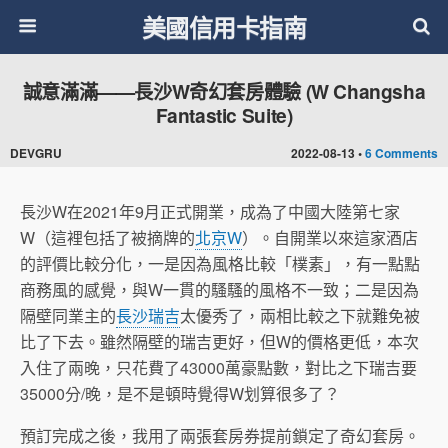
美國信用卡指南
誠意滿滿——長沙W奇幻套房體驗 (W Changsha
Fantastic Suite)
DEVGRU
2022-08-13 •
6 Comments
長沙W在2021年9月正式開業，成為了中國大陸第七家
W（這裡包括了被摘牌的
北京W
）。自開業以來這家酒店
的評價比較分化，一是因為風格比較「樸素」，有一點點
商務風的感覺，與W一貫的騷騷的風格不一致；二是因為
隔壁同業主的
長沙瑞吉
太優秀了，兩相比較之下就難免被
比了下去。雖然隔壁的瑞吉更好，但W的價格更低，本次
入住了兩晚，只花費了43000萬豪點數，對比之下瑞吉要
35000分/晚，是不是頓時覺得W划算很多了？
預訂完成之後，我用了兩張套房券提前鎖定了奇幻套房。