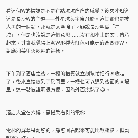
看這個W的標誌是不是有點坑坑窪窪的感覺？後來才知道
這是長沙W的主題——外星球與宇宙飛船。這其實也是被
人黑的一個點，那就是太牽強了。雖說長沙叫做「星
城」，但是也沒說是這個意思……沒有和本土的文化傳承
起來。其實我覺得上海W那種大紅色可能更適合長沙W，
對應湘菜里火辣辣的辣椒。
下午到了酒店之後，一樓的禮賓就立刻幫忙把行李收走
了，後來直接放到了房間里。一樓也可以通到後面的商場
里，這一點被證明很方便，因為外面太熱了😂。
酒店大堂在六樓，需搭乘右側的電梯。
電梯的屏幕是動態的，靜態圖看起來可能比較粗糙，但動