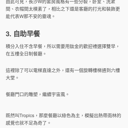
由此可見，長沙W的套房風格有一些分裂，卧室、洗漱
間、衣帽間太樸素了，相比之下還是客廳的打光和裝飾更
能代表W那不安的靈魂。
3. 自助早餐
積分入住不含早餐，所以需要用鈦金的歡迎禮選擇雙早，
在五樓全日制餐廳。
這裡除了可以電梯直達之外，還有一個旋轉樓梯通到六樓
大堂。
餐廳門口的雕塑，繼續宇宙風。
既然叫Tropics，那麼餐廳以綠色為主，模擬出熱帶雨林的
感覺也就不足為奇了。