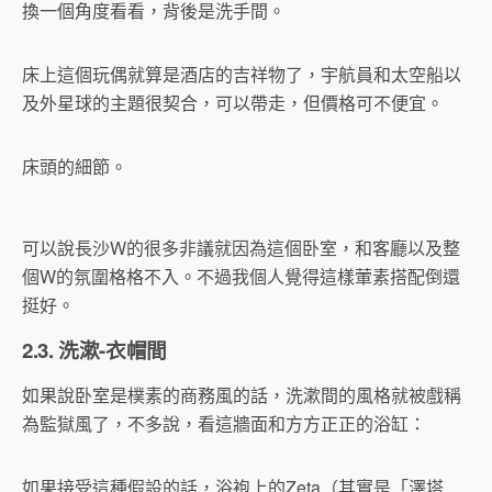
換一個角度看看，背後是洗手間。
床上這個玩偶就算是酒店的吉祥物了，宇航員和太空船以
及外星球的主題很契合，可以帶走，但價格可不便宜。
床頭的細節。
可以說長沙W的很多非議就因為這個卧室，和客廳以及整
個W的氛圍格格不入。不過我個人覺得這樣葷素搭配倒還
挺好。
2.3. 洗漱-衣帽間
如果說卧室是樸素的商務風的話，洗漱間的風格就被戲稱
為監獄風了，不多說，看這牆面和方方正正的浴缸：
如果接受這種假設的話，浴袍上的Zeta（其實是「澤塔