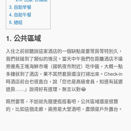
3. 自助早餐
4. 自助午餐
5. 總結
1. 公共區域
入住之前就聽說這家酒店的一個缺點是要等房等特別久，
我們就碰到了類似的情況。當天中午我們在距離酒店不遠
旁邊馬王堆海鮮市場（揚帆夜市附近）吃中飯，大概一點
多鐘就到了酒店，果不其然套房還沒打掃出來。Check-in
時酒店前台也很直白，說「您也是高級會員，知道有延遲
退房……」說得好有道理，無言以對😂
既然要等，不妨就先隨便逛逛看吧，公共區域還是很贊
的，比如這個走廊，兩旁是大堂酒吧，盡頭是戶外露台。