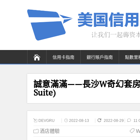
信用卡指南
銀行賬戶指南
點數里
誠意滿滿——長沙W奇幻套房體驗 (W
Suite)
DEVGRU
2022-08-13
2022-08-29
11 
酒店體驗
W