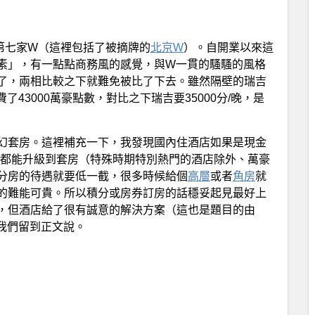
陸第七家W（這裡包括了被摘牌的
北京W
）。自開業以來這
素」，有一點點商務風的感覺，與W一貫的騷騷的風格
了，兩相比較之下就難免被比了下去。雖然隔壁的瑞吉
43000萬豪點數，對比之下瑞吉要35000分/晚，是
幻套房。這裡補充一下，我發現國內住酒店如果是現金
球客都能升級到套房（特殊時期特別熱門的酒店除外、萬豪
分房的待遇就要低一截，很多時候給個
高層
或者
角房
就
的難能可貴。所以積分或房券訂房的話穩妥起見最好上
，但酒店給了很有誠意的解決方案（這也是題目的由
我們留到正文說。