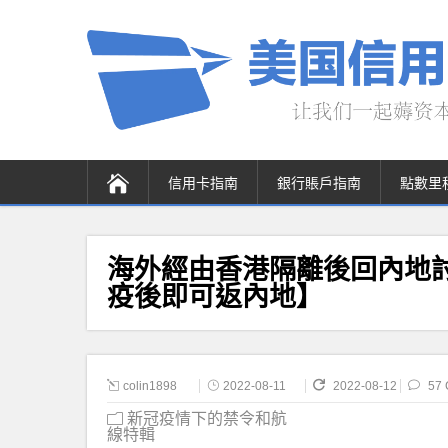
信用卡指南
銀行賬戶指南
點數里
海外經由香港隔離後回內地討
疫後即可返內地】
colin1898
2022-08-11
2022-08-12
57
新冠疫情下的禁令和航
線特輯