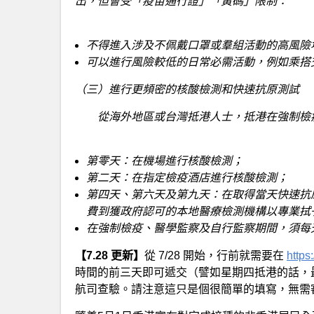
出，但會受「疫苗通行證」「黃碼」限制：
不得進入涉及不佩戴口罩或羣組活動的高風險
可以進行風險較低的日常必需活動，例如乘搭
（三）進行更頻密的核酸檢測和快速抗原測試
從海外地區或台灣抵港人士，抵港在強制檢疫
第零天：在機場進行核酸檢測；
第二天：在指定檢疫酒店進行核酸檢測；
第四天、第六天及第九天：在取得當天快速抗
費到獲政府認可的本地醫療檢測機構以專業拭
在強制檢疫、醫學監察及自行監察期間，須每
【7.28 更新】
從 7/28 開始，行前就需要在
https
時間的前三天即可遞交（譬如星期四抵港的話，
航司查驗。請注意這只是個很簡單的填寫，無需