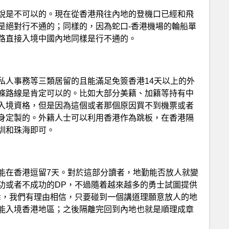
說是不可以的。現在從香港飛往內地的登機口已經和飛
是絕對行不通的；同樣的，因為蛇口-香港機場的輪船單
路直接入境中國內地同樣是行不通的。
私人事務等三類居留的且能滿足免簽香港14天以上的外
條路線是肯定可以的。比如大部分美籍、加籍等持有中
入境資格，但是因為這個或者那個原因買不到機票或者
身定製的。外籍人士可以利用香港作為跳板，在香港隔
深圳和珠海即可。
能在香港逗留7天。對於這部分讀者，地勤能否放人就變
功或者不成功的DP，不過隨着越來越多的勇士試圖提供
悉，我們有理由相信，只要碰到一個講道理願意放人的地
能入境香港地區；之後隔離完回到內地也就是順理成章