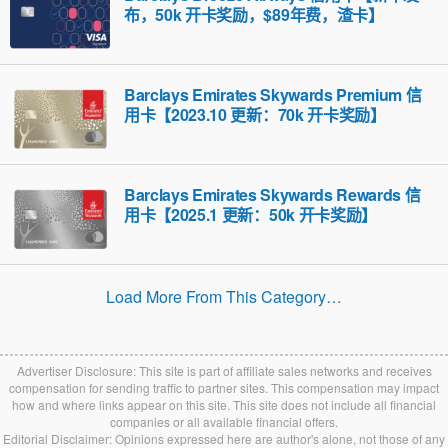
布，50k 开卡奖励，$89年费，渣卡】
Barclays Emirates Skywards Premium 信
用卡【2023.10 更新：70k 开卡奖励】
Barclays Emirates Skywards Rewards 信
用卡【2025.1 更新：50k 开卡奖励】
Load More From This Category…
Advertiser Disclosure: This site is part of affiliate sales networks and receives
compensation for sending traffic to partner sites. This compensation may impact
how and where links appear on this site. This site does not include all financial
companies or all available financial offers.
Editorial Disclaimer: Opinions expressed here are author's alone, not those of any