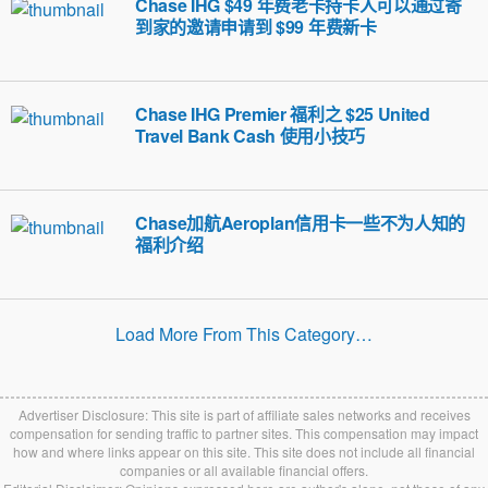
Chase IHG $49 年费老卡持卡人可以通过寄
到家的邀请申请到 $99 年费新卡
Chase IHG Premier 福利之 $25 United
Travel Bank Cash 使用小技巧
Chase加航Aeroplan信用卡一些不为人知的
福利介绍
Load More From This Category…
Advertiser Disclosure: This site is part of affiliate sales networks and receives
compensation for sending traffic to partner sites. This compensation may impact
how and where links appear on this site. This site does not include all financial
companies or all available financial offers.