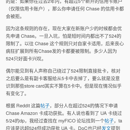
的是：如果你在过去2年内，有超过5个新开的信用卡账户
（仅限信用卡账户），那么你申请任何 Chase 的信用卡都
会被拒。
因为这条规则的存在，现在大家在新账户少的时候都会优
先申请 Chase。一旦入坑，怕是短时间内都出不了524的
限制了。以往 Chase 这个规则只对自家卡适用，后来丧心
病狂扩展到所有Chase发的卡都要被限制。多少人因为
524只好面卡兴叹。
偶尔能见到有人声称自己绕过了524限制直接批卡，核对
之后要么是有副卡客服给从5卡中去掉了，要么就是没意
识到那些store card其实不算在5卡中。但是现在情况似乎
有变化了。
根据 Reddit 这篇
帖子
，部分人在超过524的情况下申请
Chase Amazon 卡成功获批。有人说也看到了 UA 卡绕过
5/24的dp，我经过查找在 myFICO 论坛找到一个
帖子
，ta
应该是远超524但成功获批 UA 卡。DoC也已经
发文
提到