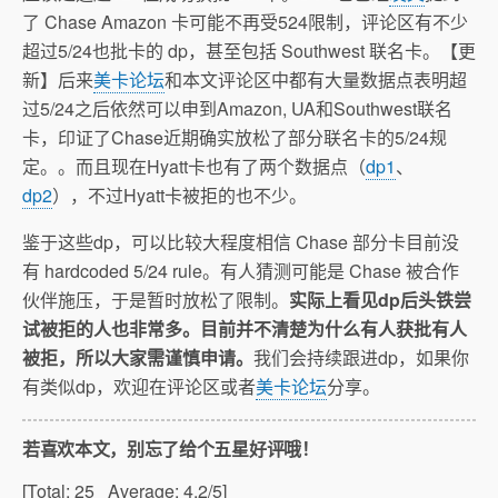
了 Chase Amazon 卡可能不再受524限制，评论区有不少
超过5/24也批卡的 dp，甚至包括 Southwest 联名卡。【更
新】后来
美卡论坛
和本文评论区中都有大量数据点表明超
过5/24之后依然可以申到Amazon, UA和Southwest联名
卡，印证了Chase近期确实放松了部分联名卡的5/24规
定。。而且现在Hyatt卡也有了两个数据点（
dp1
、
dp2
），不过Hyatt卡被拒的也不少。
鉴于这些dp，可以比较大程度相信 Chase 部分卡目前没
有 hardcoded 5/24 rule。有人猜测可能是 Chase 被合作
伙伴施压，于是暂时放松了限制。
实际上看见dp后头铁尝
试被拒的人也非常多。目前并不清楚为什么有人获批有人
被拒，所以大家需谨慎申请。
我们会持续跟进dp，如果你
有类似dp，欢迎在评论区或者
美卡论坛
分享。
若喜欢本文，别忘了给个五星好评哦！
[Total:
25
Average:
4.2
/5]