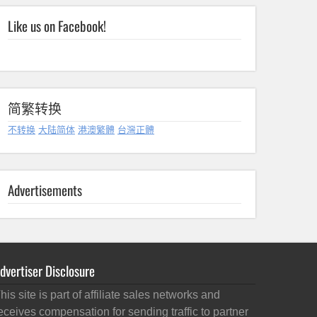
Like us on Facebook!
简繁转换
不转换
大陆简体
港澳繁體
台灣正體
Advertisements
dvertiser Disclosure
his site is part of affiliate sales networks and
eceives compensation for sending traffic to partner