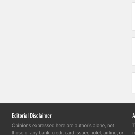
Editorial Disclaimer
A
Opinions expressed here are author's alone, not
T
those of any bank, credit card issuer, hotel, airline, or
r