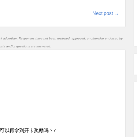
Next post →
nk advertiser. Responses have not been reviewed, approved, or otherwise endorsed by
l posts and/or questions are answered.