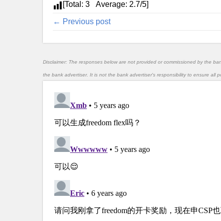
[Total:
3
Average:
2.7
/5]
← Previous post
Disclaimer: The responses below are not provided or commissioned by the ba
the bank advertiser. It is not the bank advertiser's responsibility to ensure al