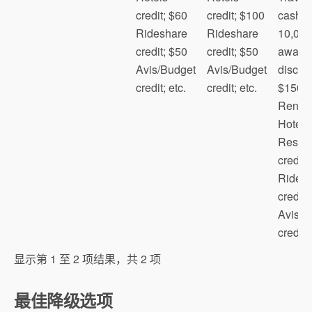
credit; $60
credit; $100
cash;
Rideshare
Rideshare
10,000
credit; $50
credit; $50
award f
Avis/Budget
Avis/Budget
discou
Premier Access
credit; etc.
credit; etc.
$150
Chase UA Explorer
Renow
Hotels
Resort
credit;
Rides
credit;
Premier Qualifying
Avis/B
Dollars (PQD)
credit; 
President’s
显示第 1 至 2 项结果，共 2 项
Circle
Mileage Plus X (MPX)
最佳降级选项