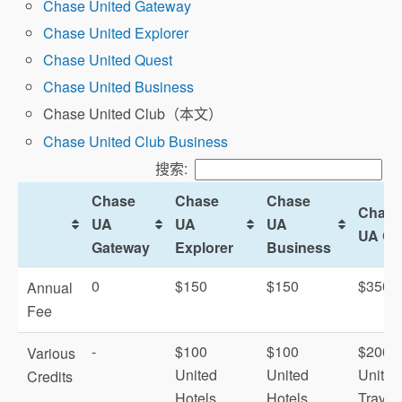
Chase United Gateway
Chase United Explorer
航空里程估值
Chase United Quest
Chase United Business
UA里程兑换指南
Chase United Club（本文）
Chase United Club Business
搜索:
United
Chase
Chase
Chase
Chase
Clubs
UA
UA
UA
UA Qu
Gateway
Explorer
Business
0
$150
$150
$350
Annual
Fee
-
$100
$100
$200
Various
United
United
United
Credits
Hotels
Hotels
Travel