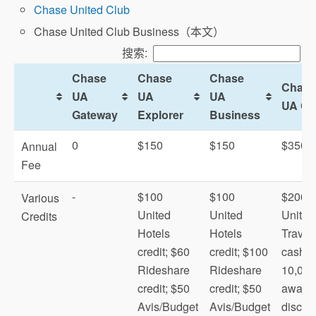
Chase United Club
Chase United Club Business（本文）
搜索:
Chase
Chase
Chase
Chase
UA
UA
UA
UA Qu
Gateway
Explorer
Business
0
$150
$150
$350
Annual
Fee
-
$100
$100
$200
Various
United
United
United
Credits
Hotels
Hotels
Travel
credit; $60
credit; $100
cash;
Rideshare
Rideshare
10,000
credit; $50
credit; $50
award f
Avis/Budget
Avis/Budget
discou