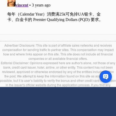
Advertiser Disclosure: This site is part of affiliate sales networks and receives
compensation for sending traffic to partner sites. This compensation may impact
how and where links appear on this site. This site does not include all financial
companies or all available financial offers.
Editorial Disclaimer: Opinions expressed here are author's alone, not those of any
bank, credit card issuer, hotel, airline, or other entity. This content has not been
reviewed, approved or otherwise endorsed by any of the entities included within
the post. We attempt to keep the information found on this site as accurate as
possible, but it is user’s liability to verify the bonus and other credit card information
in the issuer's official website during the application process. If you find any
information incorrect or expired, please contact us immediately.
Back to top