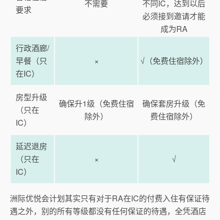
不需要
不同IC，达到以后
要求
必须接到邀请才能
成为RA
行政酒廊/
早餐（只
×
√（免费住宿除外）
在IC）
房型升级
确保升1级（免费住宿
确保套房升级（免
（只在
除外）
费住宿除外）
IC）
延迟退房
（只在
×
√
IC）
洲际优悦会计划其实只有对于RA在IC的付费入住有保证待
遇之外，别的所有等级都没有任何保证的待遇，全凭酒店