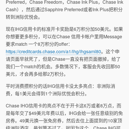
Preferred，Chase Freedom，Chase Ink Plus，Chase Ink
Cash），然后通过Sapphire Preferred或者Ink Plus把积分
转到洲际优悦会。
现在IHG信用卡的标准开卡奖励是6万积分加50美元。如果
你想要更多积分，可以在Chase 信用卡帐户里用Message
要求match 一个8万积分的offer：
https://creditcards.chase.com/a1/ihg/ihgsaml80
。这个申
请页面早就死了，但是Chase一直没有把页面撤掉，给了
我们一个match的机会。多数情况下，客服会先收回那50
美元，才会再多给那2万积分。
平时消费攒积分的话IHG信用卡没太多亮点：非洲际消
费，每1美元会得到1个洲际优悦会积分。
Chase IHG信用卡的亮点不在于开卡这6万或者8万点，而
是每年交了$49美元年费以后，IHG会给一张任意级别的免
房券。49美元换一张免房券，然后去住上面提到的10家顶
级洲际酒店，最划算不过了。就因为这个，Chase IHG可