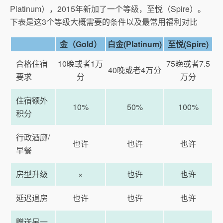
Platinum），2015年新加了一个等级，至悦（Spire）。
下表是这3个等级大概需要的条件以及最常用福利对比
金（Gold）
白金(Platinum)
至悦(Spire)
合格住宿
10晚或者1万
75晚或者7.5
40晚或者4万分
要求
分
万分
住宿额外
10%
50%
100%
积分
行政酒廊/
也许
也许
也许
早餐
房型升级
×
也许
也许
延迟退房
也许
也许
也许
赠送另一