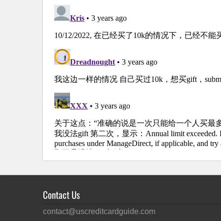
Contact Us
contact@uscreditcardguide.com