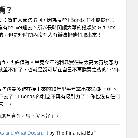
回嗎？
怪的狀態：買的人無法贖回，因為這些 I Bonds 並不屬於他；
deliver過去。所以長時間讓大筆的錢處於 Gift Box
的，但是短時間內沒有人有辦法把他們取出來！
ift，也許值得。畢竟今年的利息實在是太高太有誘惑力
0k就差不多了，也就是說可以在自己不再購買之後的1~2年
，那麼這些錢最多能在接下來的10年里每年拿出來$10k，剩下
了，I Bonds 的利息不再有吸引力了，你也沒有任何
來了。
x裡面還有資金，忘了就不好了。
orks and What Doesn』t
by The Financial Buff