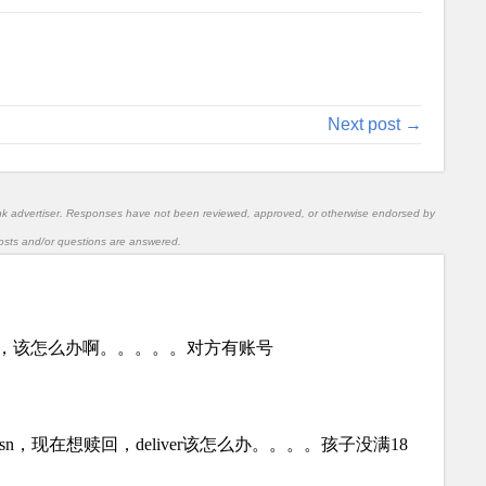
Next post →
nk advertiser. Responses have not been reviewed, approved, or otherwise endorsed by
l posts and/or questions are answered.