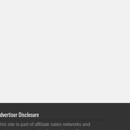
dvertiser Disclosure
his site is part of affiliate sales networks and