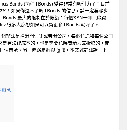
vings Bonds (簡稱 I Bonds) 變得非常有吸引力了：目前
62%！如果你還不了解 I Bonds 的信息，請一定要移步
I Bonds 最大的限制在於限額：每個SSN一年只能買
。很多人都想如果可以買更多 I Bonds 就好了。
其中一個辦法是通過開信託或者開公司，每個信託和每個公司
作當然是有法律成本的，也是需要花時間精力去折騰的，開
問號。另一條路是贈與 (gift)，本文就詳細講一下 I
x 的概念