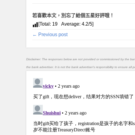
若喜歡本文，別忘了給個五星好評哦！
[Total:
19
Average:
4.2
/5]
← Previous post
Disclaimer: The responses below are not provided or commissioned by the ba
the bank advertiser. It is not the bank advertiser's responsibility to ensure al