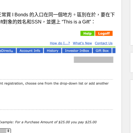
ct 官網，和正常買 I Bonds 的入口在同一個地方。區別在於，要在下
ift對象的姓名和SSN，並選上 “This is a Gift”：