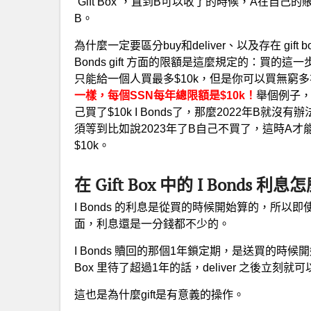
“Gift Box”，直到B可以收了的時候，A在自己的賬戶的Gi
B。
為什麼一定要區分buy和deliver、以及存在 gif
Bonds gift 方面的限額是這麼規定的：買
只能給一個人買最多$10k，但是你可以買無窮
一樣，每個SSN每年總限額是$10k
！
舉個例子，假
己買了$10k I Bonds了，那麼2022年B就沒有辦法
須等到比如說2023年了B自己不買了，這時A才能del
$10k。
在 Gift Box 中的 I Bonds 利
I Bonds 的利息是從買的時候開始算的，所以即使好幾年內
面，利息還是一分錢都不少的。
I Bonds 贖回的那個1年鎖定期，是送買的時候開始
Box 里待了超過1年的話，deliver 之後立刻就
這也是為什麼gift是有意義的操作。