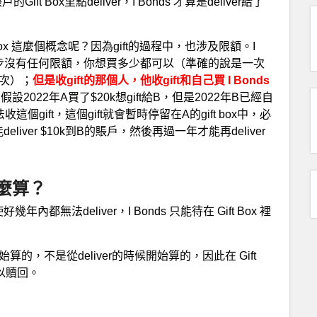
ft Box里點deliver，I Bonds 才算是deliver給了
t box 這麼個概念呢？因為gift的過程中，也涉及限額。I
的這一步沒有任何限額，你想買多少都可以（準確的說是一次
多次）；
但是收gift的那個人，
他收
gift和自己買 I Bonds
設2022年A買了$20k想gift給B，但是2022年B已經自
收這個gift，這個gift就會暫時停留在A的gift box中，必
iver $10k到B的賬戶，然後再過一年才能再deliver
息怎麼算？
都無法deliver，I Bonds 只能待在 Gift Box 裡
算的，不是從deliver的時候開始算的，因此在 Gift
可以贖回。