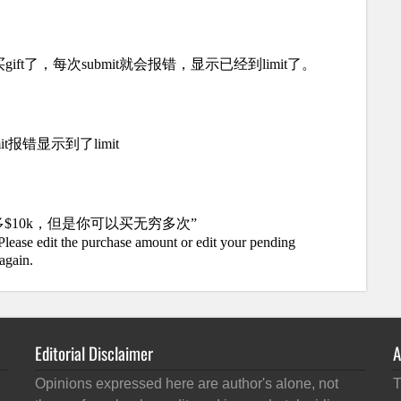
Editorial Disclaimer
A
Opinions expressed here are author's alone, not
T