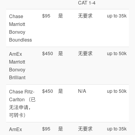
CAT 1-4
$95
是
无要求
up to 35k
Chase
Marriott
Bonvoy
Boundless
$450
是
无要求
up to 50k
AmEx
Marriott
Bonvoy
Brilliant
$450
是
N/A
up to 50k
Chase Ritz-
Carlton （已
无法申请，
可转卡）
$95
是
无要求
up to 35k
AmEx