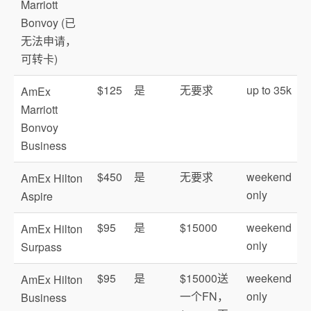
Marriott
Bonvoy (已
无法申请，
可转卡)
$125
是
无要求
up to 35k
AmEx
Marriott
Bonvoy
Business
$450
是
无要求
weekend
AmEx Hilton
only
Aspire
$95
是
$15000
weekend
AmEx Hilton
only
Surpass
$95
是
$15000送
weekend
AmEx Hilton
一个FN，
only
Business