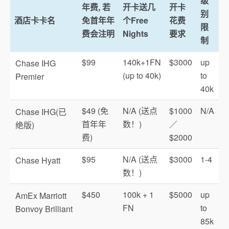
级
年费, 若
开卡送几
开卡
别
酒店卡卡名
免首年年
个Free
花费
限
费会注明
Nights
要求
制
$99
140k+1FN
$3000
up
Chase IHG
(up to 40k)
to
Premier
40k
$49 (免
N/A (送点
$1000
N/A
Chase IHG(已
首年年
数！)
／
绝版)
费)
$2000
$95
N/A (送点
$3000
1-4
Chase Hyatt
数！)
$450
100k + 1
$5000
up
AmEx Marriott
FN
to
Bonvoy Brilliant
85k