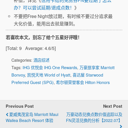
补偿，详见《
信用卡给的免房券FN要过期了怎么
3. Marriott 3.2 如何使
办？可以尝试延期/退成点数！
》
用
不要把Free Night放过期，有时候不要过分追求最
Fairmont （Chase Fairmont信用
大化价值，能用出去就是赚到。
卡已绝版）
若喜欢本文，别忘了给个五星好评哦！
[Total:
9
Average:
4.6
/5]
Categories:
酒店综述
Tags:
IHG 优悦会 IHG One Rewards
,
万豪旅享家 Marriott
Bonvoy
,
凯悦天地 World of Hyatt
,
喜达屋 Starwood
Preferred Guest (SPG)
,
希尔顿荣誉客会 Hilton Honors
Previous Post
Next Post
夏威夷茂宜岛 Marriott Maui
万豪动态兑换点数价值追踪以及
Wailea Beach Resort 体验
FN灵活兑换的分析【2022.07】