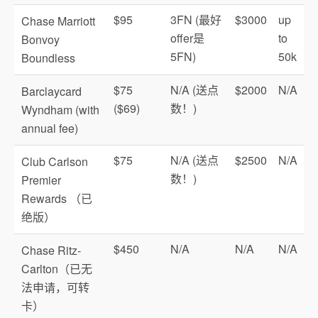
$95
3FN (最好
$3000
up
Chase Marriott
offer是
to
Bonvoy
5FN)
50k
Boundless
$75
N/A (送点
$2000
N/A
Barclaycard
($69)
数！)
Wyndham (with
annual fee)
$75
N/A (送点
$2500
N/A
Club Carlson
数！)
Premier
Rewards （已
绝版）
$450
N/A
N/A
N/A
Chase Ritz-
Carlton（已无
法申请，可转
卡）