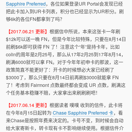
Sapphire Preferred
，各位如果登录UR Portal会发现已经
把此卡加入到UR卡列表，积分也已经显示为UR积分。刷
够6k的各位FN都拿到了吗？
【2017.06.21 更新】
根据信中所说，本来这张卡一年刷
$12k可以送一晚 FN，但是今年比较特殊，只要在8月14日
前刷$6k即可获得 FN 了！注意这个“年”是持卡年，比如
colin的周年是2月25号，那么从17年2月25到17年8月14，
刷满6000就可以拿 FN。对于今年年初申卡的那波，这一
政策简直不能更好了：开卡的时候想必大家已经刷了
$3000了，那么只要在8月14日前再刷$3000就能拿 FN
了！考虑到 Fairmont 点数最终都会变成 UR 点数，刷满这
个任务基本稳赚不赔，大家拿出来刷刷刷吧！
【2017.06.14 更新】
根据读者 噗噗 收到的信件，此卡将
在今年8月15日起转为
Chase Sapphire Preferred 卡
，看
来Chase是按照年费来决定的。卡号不变，到时候会自动
给大家寄新卡，转卡现有卡不影响继续使用。根据信件介