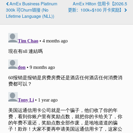
AmEx Business Platinum
AmEx Hilton 信用卡【2026.5
300k 可Churn链接 (No
更新：100k+$100 开卡奖励】
Lifetime Language (NLL))