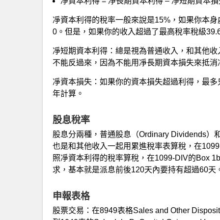
凈資本利得 = 凈長期資本利得 – 凈短期資本損
凈資本利得的稅率一般來說是15%，如果你本身
0。但是，如果你的收入超過了最高稅率稅級39.
凈短期資本利得：總是視為普通收入，和其他收
不能反過來，因為不能用凈長期資本損失來抵消
凈資本損失：如果你的資本損失超過利得，最多只
年計算。
股息稅率
股息分兩種，普通股息（Ordinary Dividends）
也是和其他收入一起用累進稅率表算稅，在1099-
照凈資本利得的稅率算稅，在1099-DIV的Box 1b
求，基本就是派息前後120天內要持有超過60天
申報表格
股票交易：在8949表格Sales and Other Dispos