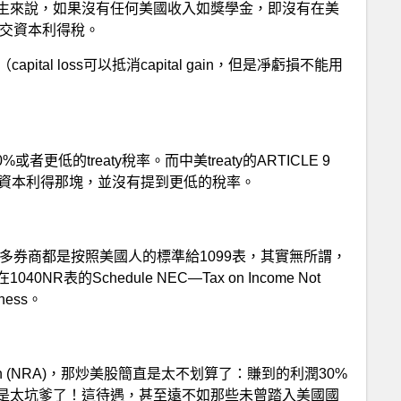
生來說，如果沒有任何美國收入如獎學金，即沒有在美
也不需交資本利得稅。
apital loss可以抵消capital gain，但是凈虧損不能用
率30%或者更低的treaty稅率。而中美treaty的ARTICLE 9
可惜，資本利得那塊，並沒有提到更低的稅率。
過很多券商都是按照美國人的標準給1099表，其實無所謂，
的Schedule NEC—Tax on Income Not
siness。
lien (NRA)，那炒美股簡直是太不划算了：賺到的利潤30%
是太坑爹了！這待遇，甚至遠不如那些未曾踏入美國國