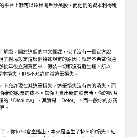
戶的平台上就可以遠程開戶炒美股，而他們的資本利得稅
了解過。關於這個的中文翻譯，似乎沒有一個官方說
現了稅局設定這麼個特殊規定的原因：就是不希望你通
然後年後立刻買回來，假裝一切都沒有發生過。所以
生資本損失，IRS不允許你減這筆損失。
，不允許現在減這筆損失。這筆損失沒有真的消失，而
增加你新的股票的成本。當你再賣出新的股票時，你的收益
Disallow」，其實是「Defer」。而一般你的券商
一算。
崩了，你$750倉皇逃出，本來是產生了$250的損失。結