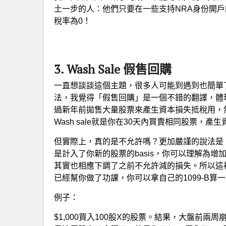
土一步的人：他們只要在一些支持NRA身份開
稅率為0！
3. Wash Sale 假售回購
一直想談談這個主題，很多人可能到遇到也簡單
法，我覺得「假售回購」是一個不錯的翻譯，體
過新年前拋售大量股票來產生資本損失抵稅用，
Wash sale就是你在30天內買賣相同股票，產
但實際上，真的是不允許嗎？更加嚴謹的說法是
是計入了你新的股票的basis，你可以理解為
其實也相應下調了之前不允許減的損失。所以這裡的「
已經幫你做了功課，你可以拿自己的1099-B算
例子：
$1,000買入100股X的股票。結果，大盤前兩周