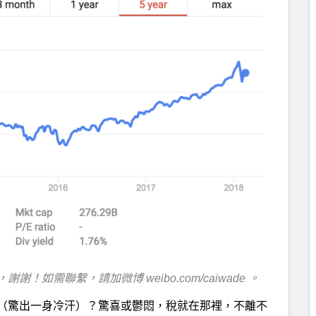
謝謝！如需聯繫，請加微博 weibo.com/caiwade 。
（驚出一身冷汗）？驚喜或鬱悶，稅就在那裡，不離不