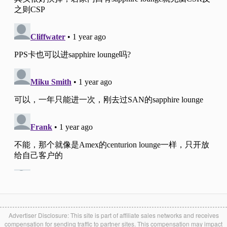
CSR
CSP
年费
$450
$95
旅行消费报销
$300
–
等效年费
$150
$95
吃饭、旅行攒点能力
3x
2x
Airport Lounges
PPS
–
Trip delay coverage
6 hrs
12 hrs
Advertiser Disclosure: This site is part of affiliate sales networks and receives
compensation for sending traffic to partner sites. This compensation may impact