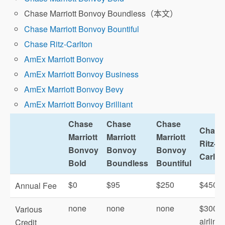
Chase Marriott Bonvoy Boundless（本文）
Chase Marriott Bonvoy Bountiful
Chase Ritz-Carlton
AmEx Marriott Bonvoy
AmEx Marriott Bonvoy Business
AmEx Marriott Bonvoy Bevy
AmEx Marriott Bonvoy Brilliant
Chase
Chase
Chase
Chase
Marriott
Marriott
Marriott
Ritz-
Bonvoy
Bonvoy
Bonvoy
Carlto
Bold
Boundless
Bountiful
$0
$95
$250
$450
Annual Fee
none
none
none
$300
Various
airline
Credit