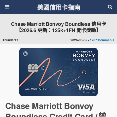
美國信用卡指南
Chase Marriott Bonvoy Boundless 信用卡
【2026.6 更新：125k+1FN 開卡獎勵】
ThunderFat
2026-06-05 •
1787 Comments
Chase Marriott Bonvoy
Boundless Credit Card (曾