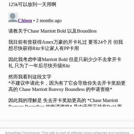
Advertiser Disclosure: This site is part of affiliate sales networks and receives