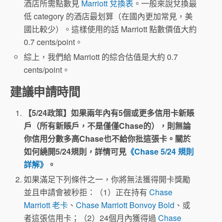
酒店所需點數見
Marriott 兌換表
。一般來說兌換最
低 category 的酒店最划算（在國內更加常見，美
國比較少）。這樣使用的話 Marriott 點數價值大約
0.7 cents/point。
綜上，我們給 Marriott 的綜合估值是大約 0.7
cents/point。
建議申請時間
【5/24政策】如果兩年內有5個或更多信用卡新賬
戶（所有新賬戶，不是僅僅Chase的），則無論
你信用分數多高Chase也不給你批這張卡。關於
如何繞開5/24規則，詳情可見
《Chase 5/24 規則
詳解》
。
如果滿足下列條件之一，你將無法獲得開卡獎勵
並且申請會被秒拒：（1）正在持有
Chase
Marriott 老卡
、
Chase Marriott Bonvoy Bold
、或
者這張信用卡；（2）24個月內獲得過
Chase