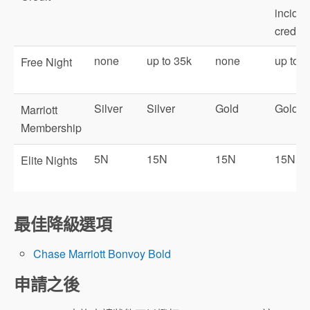
inciden
credit
none
up to 35k
none
up to 8
Free Night
Silver
Silver
Gold
Gold
Marriott
Membership
5N
15N
15N
15N
Elite Nights
最佳降級選項
Chase Marriott Bonvoy Bold
申請之後